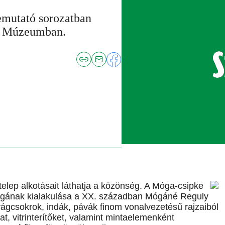
bemutató sorozatban
ti Múzeumban.
telep alkotásait láthatja a közönség. A Móga-csipke
ságának kialakulása a XX. században Mógáné Reguly
ágcsokrok, indák, pávák finom vonalvezetésű rajzaiból
at, vitrinterítőket, valamint mintaelemenként