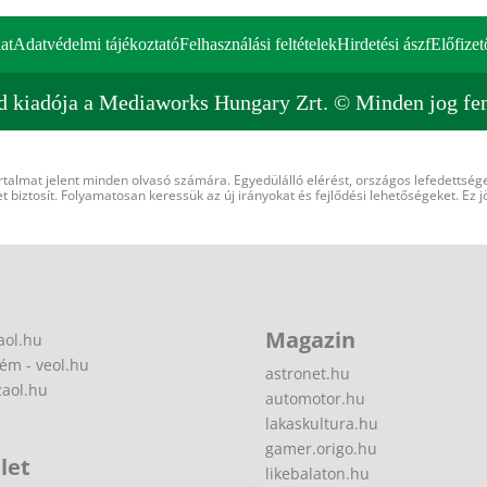
at
Adatvédelmi tájékoztató
Felhasználási feltételek
Hirdetési ászf
Előfizet
d kiadója a Mediaworks Hungary Zrt. © Minden jog fen
rtalmat jelent minden olvasó számára. Egyedülálló elérést, országos lefedettsége
 biztosít. Folyamatosan keressük az új irányokat és fejlődési lehetőségeket. Ez j
Magazin
aol.hu
ém - veol.hu
astronet.hu
zaol.hu
automotor.hu
lakaskultura.hu
gamer.origo.hu
let
likebalaton.hu