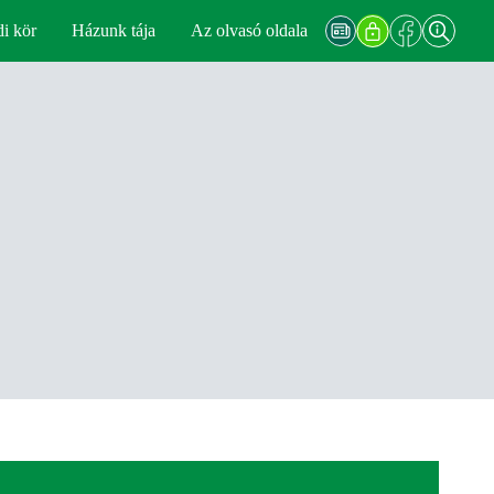
di kör
Házunk tája
Az olvasó oldala