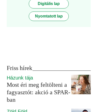
Digitális lap
Nyomtatott lap
Friss hírek
Házunk tája
Most éri meg feltölteni a
fagyasztót: akció a SPAR-
ban
Zöld Föld