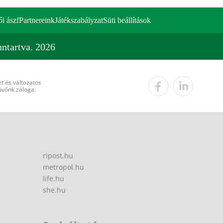
ői ászf
Partnereink
Játékszabályzat
Süti beállítások
ntartva. 2026
t és változatos
övőnk záloga.
ripost.hu
metropol.hu
life.hu
she.hu