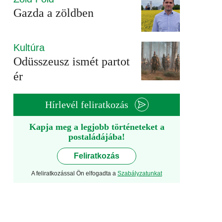
Gazda a zöldben
Kultúra
Odüsszeusz ismét partot
ér
Hírlevél feliratkozás
Kapja meg a legjobb történeteket a
postaládájába!
Feliratkozás
A feliratkozással Ön elfogadta a
Szabályzatunkat