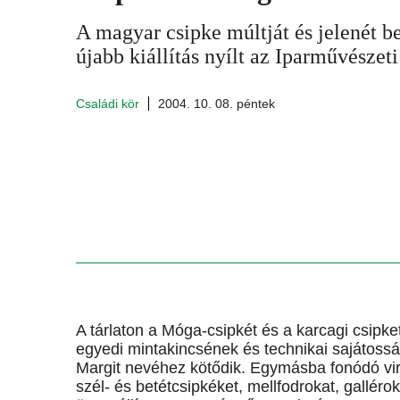
A magyar csipke múltját és jelenét 
újabb kiállítás nyílt az Iparművésze
Családi kör
2004. 10. 08. péntek
A tárlaton a Móga-csipkét és a karcagi csipke
egyedi mintakincsének és technikai sajátos
Margit nevéhez kötődik. Egymásba fonódó vir
szél- és betétcsipkéket, mellfodrokat, gallérok