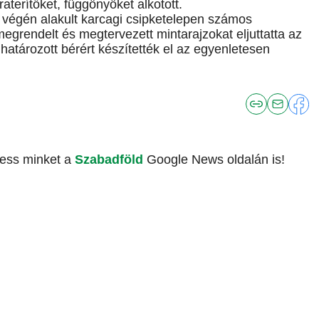
raterítőket, függönyöket alkotott.
végén alakult karcagi csipketelepen számos
egrendelt és megtervezett mintarajzokat eljuttatta az
atározott bérért készítették el az egyenletesen
vess minket a
Szabadföld
Google News oldalán is!