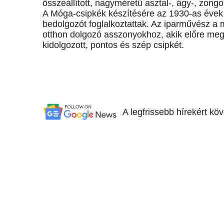
összeállított, nagyméretű asztal-, ágy-, zongo
A Móga-csipkék készítésére az 1930-as évek 
bedolgozót foglalkoztattak. Az iparművész a m
otthon dolgozó asszonyokhoz, akik előre megh
kidolgozott, pontos és szép csipkét.
A legfrissebb hírekért kö