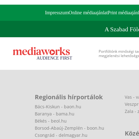
Impresszum
Online médiaajánlat
Print médiaajánl
A Szabad Föl
Portfóliónk minőségi ta
megjelenési lehetőséget
Regionális hírportálok
Vas - v
Veszpr
Bács-Kiskun - baon.hu
Zala - 
Baranya - bama.hu
Békés - beol.hu
Borsod-Abaúj-Zemplén - boon.hu
Közé
Csongrád - delmagyar.hu