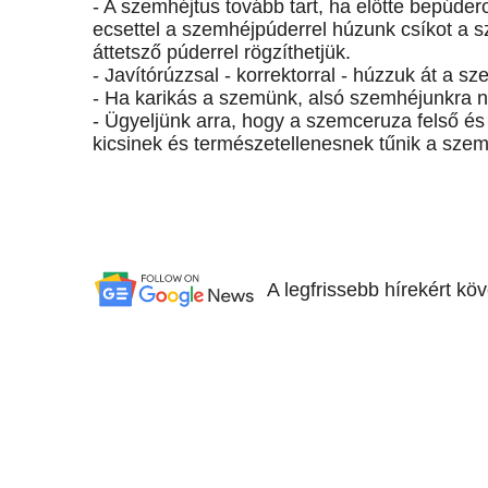
- A szemhéjtus tovább tart, ha előtte bepúde
ecsettel a szemhéjpúderrel húzunk csíkot a s
áttetsző púderrel rögzíthetjük.
- Javítórúzzsal - korrektorral - húzzuk át a sz
- Ha karikás a szemünk, alsó szemhéjunkra n
- Ügyeljünk arra, hogy a szemceruza felső és
kicsinek és természetellenesnek tűnik a sze
A legfrissebb hírekért kö