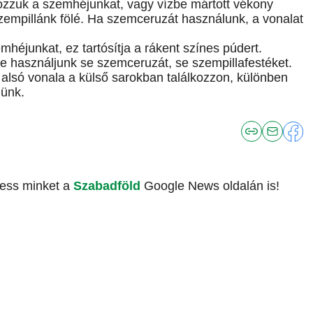
rozzuk a szemhéjunkat, vagy vízbe mártott vékony
zempillánk fölé. Ha szemceruzát használunk, a vonalat
emhéjunkat, ez tartósítja a rákent színes púdert.
e használjunk se szemceruzát, se szempillafestéket.
 alsó vonala a külső sarokban találkozzon, különben
münk.
vess minket a
Szabadföld
Google News oldalán is!