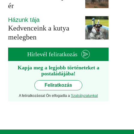
ér
Házunk tája
Kedvenceink a kutya
melegben
Hírlevél feliratkozás
Kapja meg a legjobb történeteket a
postaládájába!
Feliratkozás
A feliratkozással Ön elfogadta a
Szabályzatunkat