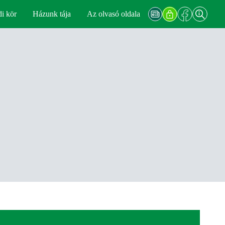
di kör
Házunk tája
Az olvasó oldala