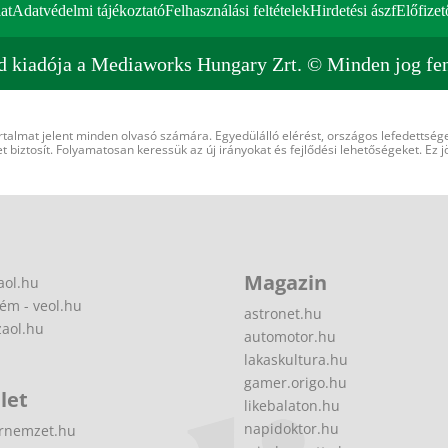
at
Adatvédelmi tájékoztató
Felhasználási feltételek
Hirdetési ászf
Előfizet
d kiadója a Mediaworks Hungary Zrt. © Minden jog fen
rtalmat jelent minden olvasó számára. Egyedülálló elérést, országos lefedettsége
 biztosít. Folyamatosan keressük az új irányokat és fejlődési lehetőségeket. Ez j
Magazin
aol.hu
ém - veol.hu
astronet.hu
zaol.hu
automotor.hu
lakaskultura.hu
gamer.origo.hu
let
likebalaton.hu
napidoktor.hu
rnemzet.hu