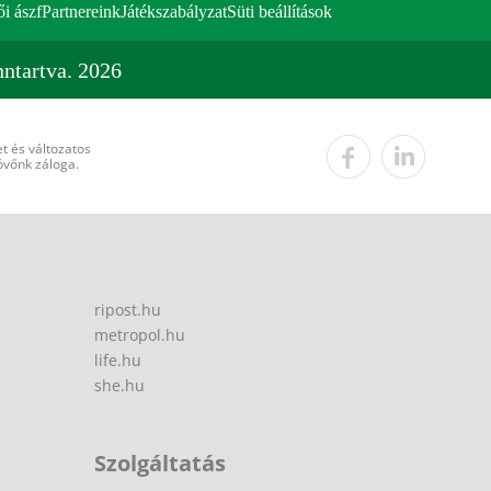
ői ászf
Partnereink
Játékszabályzat
Süti beállítások
ntartva. 2026
t és változatos
övőnk záloga.
ripost.hu
metropol.hu
life.hu
she.hu
Szolgáltatás