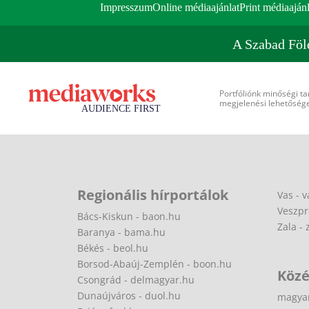
Impresszum
Online médiaajánlat
Print médiaajánl
A Szabad Föl
Portfóliónk minőségi ta
megjelenési lehetőséget
Regionális hírportálok
Vas - v
Veszpr
Bács-Kiskun - baon.hu
Zala - 
Baranya - bama.hu
Békés - beol.hu
Borsod-Abaúj-Zemplén - boon.hu
Közé
Csongrád - delmagyar.hu
Dunaújváros - duol.hu
magya