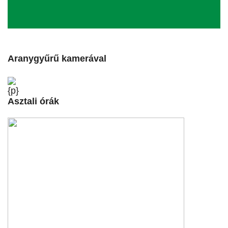
Aranygyűrű kamerával
{p}
Asztali órák