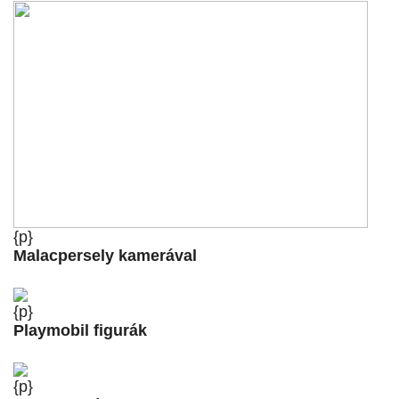
{p}
Malacpersely kamerával
{p}
Playmobil figurák
{p}