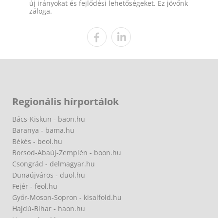
új irányokat és fejlődési lehetőségeket. Ez jövőnk
záloga.
Regionális hírportálok
Bács-Kiskun - baon.hu
Baranya - bama.hu
Békés - beol.hu
Borsod-Abaúj-Zemplén - boon.hu
Csongrád - delmagyar.hu
Dunaújváros - duol.hu
Fejér - feol.hu
Győr-Moson-Sopron - kisalfold.hu
Hajdú-Bihar - haon.hu