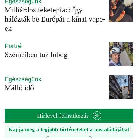
Egészségünk
Milliárdos feketepiac: Így
hálózták be Európát a kínai vape-
ek
Portré
Szemeiben tűz lobog
Egészségünk
Málló idő
Hírlevél feliratkozás
Kapja meg a legjobb történeteket a postaládájába!