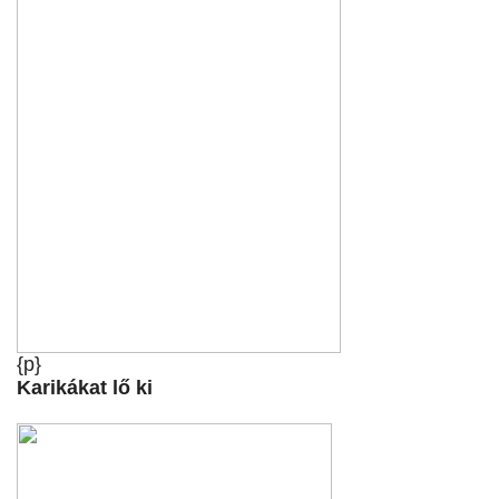
{p}
Karikákat lő ki