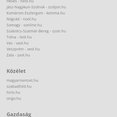
Heves - heol.hu
Jász-Nagykun-Szolnok - szoljon.hu
Komárom-Esztergom - kemma.hu
Nógrád - nool.hu
Somogy - sonline.hu
Szabolcs-Szatmár-Bereg - szon.hu
Tolna - teol.hu
Vas - vaol.hu
Veszprém - veol.hu
Zala - zaol.hu
Közélet
magyarnemzet.hu
szabadfold.hu
hirtv.hu
origo.hu
Gazdaság