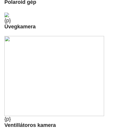
Polaroid gép
{p}
Üvegkamera
{p}
Ventillátoros kamera