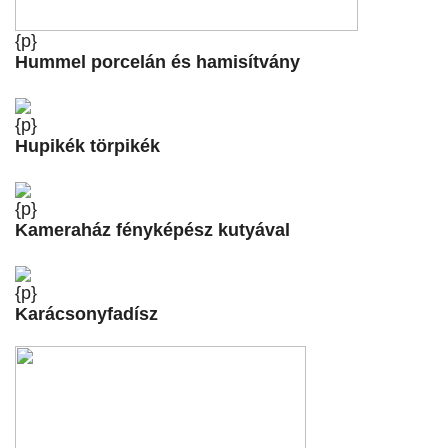
{p}
Hummel porcelán és hamisítvány
{p}
Hupikék törpikék
{p}
Kameraház fényképész kutyával
{p}
Karácsonyfadísz