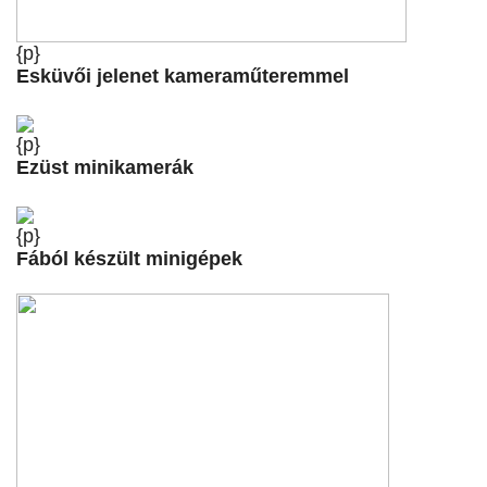
{p}
Esküvői jelenet kameraműteremmel
{p}
Ezüst minikamerák
{p}
Fából készült minigépek