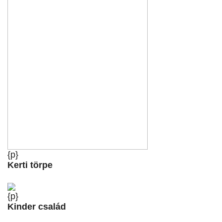
{p}
Kerti törpe
{p}
Kinder család