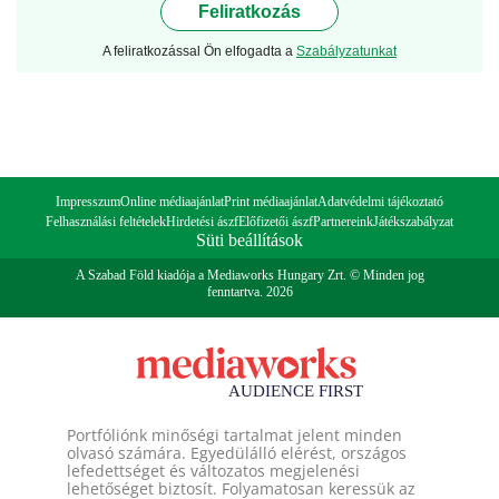
Feliratkozás
A feliratkozással Ön elfogadta a
Szabályzatunkat
Impresszum
Online médiaajánlat
Print médiaajánlat
Adatvédelmi tájékoztató
Felhasználási feltételek
Hirdetési ászf
Előfizetői ászf
Partnereink
Játékszabályzat
Süti beállítások
A Szabad Föld kiadója a Mediaworks Hungary Zrt. © Minden jog
fenntartva. 2026
Portfóliónk minőségi tartalmat jelent minden
olvasó számára. Egyedülálló elérést, országos
lefedettséget és változatos megjelenési
lehetőséget biztosít. Folyamatosan keressük az