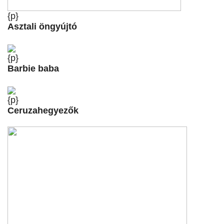
{p}
Asztali öngyújtó
{p}
Barbie baba
{p}
Ceruzahegyezők