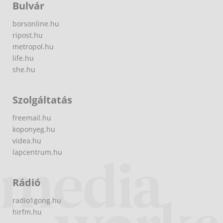
Bulvár
borsonline.hu
ripost.hu
metropol.hu
life.hu
she.hu
Szolgáltatás
freemail.hu
koponyeg.hu
videa.hu
lapcentrum.hu
Rádió
radio1gong.hu
hirfm.hu