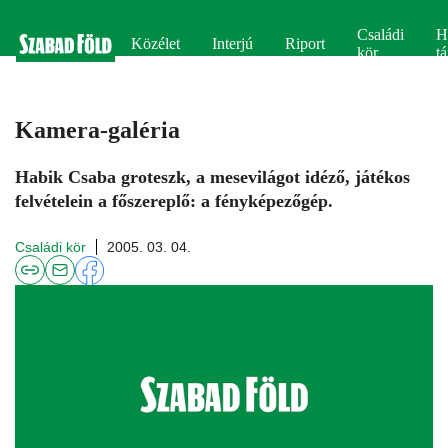
Családi
H
Közélet
Interjú
Riport
kör
tá
Kamera-galéria
Habik Csaba groteszk, a mesevilágot idéző, játékos
felvételein a főszereplő: a fényképezőgép.
Családi kör
2005. 03. 04.