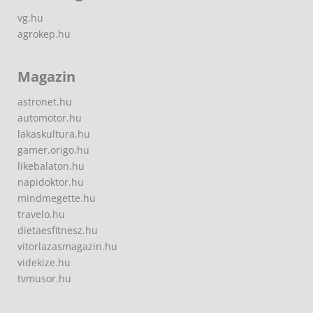
vg.hu
agrokep.hu
Magazin
astronet.hu
automotor.hu
lakaskultura.hu
gamer.origo.hu
likebalaton.hu
napidoktor.hu
mindmegette.hu
travelo.hu
dietaesfitnesz.hu
vitorlazasmagazin.hu
videkize.hu
tvmusor.hu