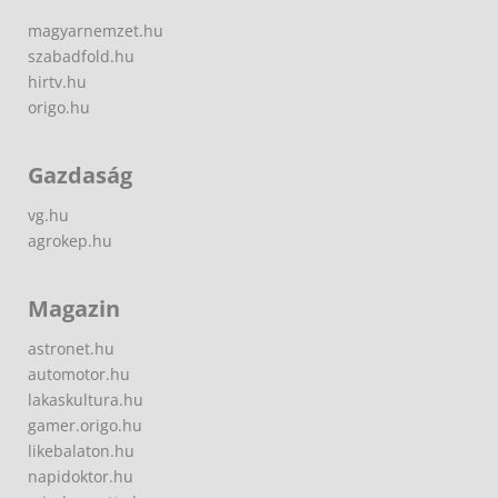
magyarnemzet.hu
szabadfold.hu
hirtv.hu
origo.hu
Gazdaság
vg.hu
agrokep.hu
Magazin
astronet.hu
automotor.hu
lakaskultura.hu
gamer.origo.hu
likebalaton.hu
napidoktor.hu