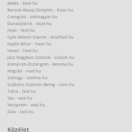
Békés - beol.hu
Borsod-Abaúj-Zemplén - boon.hu
Csongrád - delmagyar.hu
Dunaújváros - duol.hu
Fejér - feol.hu
Győr-Moson-Sopron - kisalfold.hu
Hajdú-Bihar - haon.hu
Heves - heol.hu
Jász-Nagykun-Szolnok - szoljon.hu
Komárom-Esztergom - kemma.hu
Nógrád - nool.hu
Somogy - sonline.hu
Szabolcs-Szatmár-Bereg - szon.hu
Tolna - teol.hu
Vas - vaol.hu
Veszprém - veol.hu
Zala - zaol.hu
Közélet