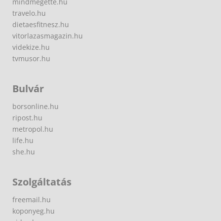
mindmegette.hu
travelo.hu
dietaesfitnesz.hu
vitorlazasmagazin.hu
videkize.hu
tvmusor.hu
Bulvár
borsonline.hu
ripost.hu
metropol.hu
life.hu
she.hu
Szolgáltatás
freemail.hu
koponyeg.hu