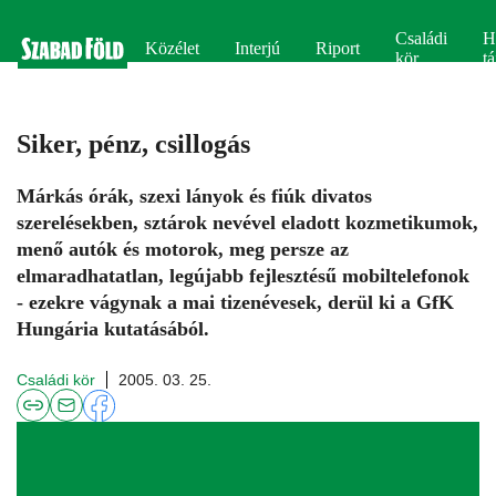
Családi
H
Közélet
Interjú
Riport
kör
tá
Siker, pénz, csillogás
Márkás órák, szexi lányok és fiúk divatos
szerelésekben, sztárok nevével eladott kozmetikumok,
menő autók és motorok, meg persze az
elmaradhatatlan, legújabb fejlesztésű mobiltelefonok
- ezekre vágynak a mai tizenévesek, derül ki a GfK
Hungária kutatásából.
Családi kör
2005. 03. 25.