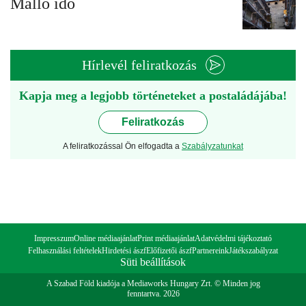
Málló idő
Hírlevél feliratkozás
Kapja meg a legjobb történeteket a postaládájába!
Feliratkozás
A feliratkozással Ön elfogadta a
Szabályzatunkat
Impresszum
Online médiaajánlat
Print médiaajánlat
Adatvédelmi tájékoztató
Felhasználási feltételek
Hirdetési ászf
Előfizetői ászf
Partnereink
Játékszabályzat
Süti beállítások
A Szabad Föld kiadója a Mediaworks Hungary Zrt. © Minden jog
fenntartva. 2026