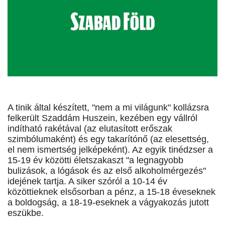
A tinik által készített, "nem a mi világunk" kollázsra
felkerült Szaddám Huszein, kezében egy vállról
indítható rakétával (az elutasított erőszak
szimbólumaként) és egy takarítónő (az elesettség,
el nem ismertség jelképeként). Az egyik tinédzser a
15-19 év közötti életszakaszt "a legnagyobb
bulizások, a lógások és az első alkoholmérgezés"
idejének tartja. A siker szóról a 10-14 év
közöttieknek elsősorban a pénz, a 15-18 éveseknek
a boldogság, a 18-19-eseknek a vágyakozás jutott
eszükbe.