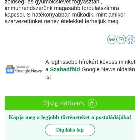
zöldség- és gyümölcslevet fogyasztani,
immunrendszerünk magasabb fordulatszámra
kapcsol. S hatékonyabban működik, mint amikor
szervezetünket nehéz ételekkel terheljük meg.
A legfrissebb hírekért kövess minket
a
Szabadföld
Google News oldalán
is!
Újság előfizetés
Kapja meg a legjobb történeteket a postaládájába!
Digitális lap