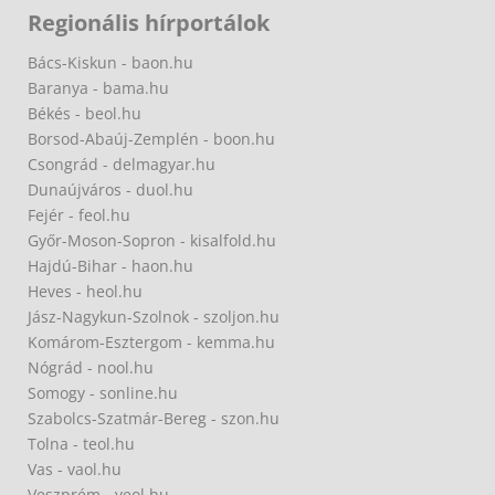
Regionális hírportálok
Bács-Kiskun - baon.hu
Baranya - bama.hu
Békés - beol.hu
Borsod-Abaúj-Zemplén - boon.hu
Csongrád - delmagyar.hu
Dunaújváros - duol.hu
Fejér - feol.hu
Győr-Moson-Sopron - kisalfold.hu
Hajdú-Bihar - haon.hu
Heves - heol.hu
Jász-Nagykun-Szolnok - szoljon.hu
Komárom-Esztergom - kemma.hu
Nógrád - nool.hu
Somogy - sonline.hu
Szabolcs-Szatmár-Bereg - szon.hu
Tolna - teol.hu
Vas - vaol.hu
Veszprém - veol.hu