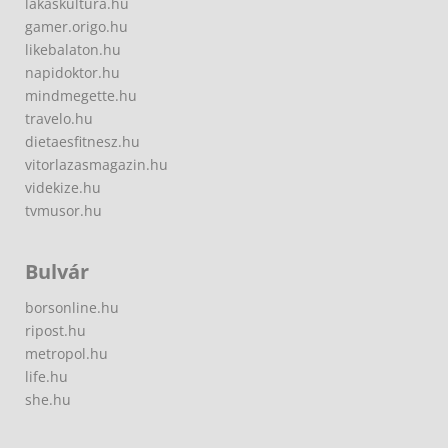
lakaskultura.hu
gamer.origo.hu
likebalaton.hu
napidoktor.hu
mindmegette.hu
travelo.hu
dietaesfitnesz.hu
vitorlazasmagazin.hu
videkize.hu
tvmusor.hu
Bulvár
borsonline.hu
ripost.hu
metropol.hu
life.hu
she.hu