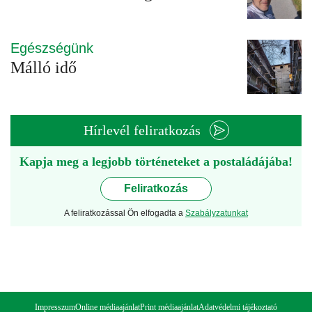
Egészségünk
Málló idő
Hírlevél feliratkozás
Kapja meg a legjobb történeteket a postaládájába!
Feliratkozás
A feliratkozással Ön elfogadta a
Szabályzatunkat
Impresszum
Online médiaajánlat
Print médiaajánlat
Adatvédelmi tájékoztató