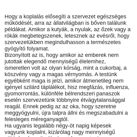
Hogy a koplalás elősegíti a szervezet egészséges
működését, arra az állatvilágban is bőven találunk
példákat. Amikor a kutyák, a nyulak, az őzek vagy a
rókák megbetegszenek, letesznek az evésről, hogy
szervezetükben megindulhasson a természetes
gyógyító folyamat.
Bizonyított az is, hogy amikor az emberek nem
jutottak elegendő mennyiségű élelemhez,
ismeretlen volt az olyan kórság, mint a cukorbaj, a
köszvény vagy a magas vérnyomás. A testünk
egyébként maga is jelzi, amikor átmenetileg nem
igényel szilárd táplálékot, hisz megfázás, influenza,
gyomorrontás, különféle bélrendszeri panaszok
esetén szervezetünk többnyire étvágytalansággal
reagál. Ennek pedig az az oka, hogy szeretne
meggyógyulni, újra talpra állni és megszabadulni a
felesleges méreganyagtól.
Ha ugyanis legalább négy-öt napig képesek
vagyunk koplalni, kizárólag nagy mennyiségű