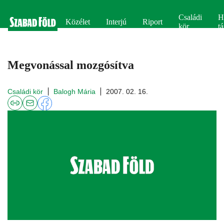
Családi
H
Közélet
Interjú
Riport
kör
tá
Megvonással mozgósítva
Családi kör
Balogh Mária
2007. 02. 16.