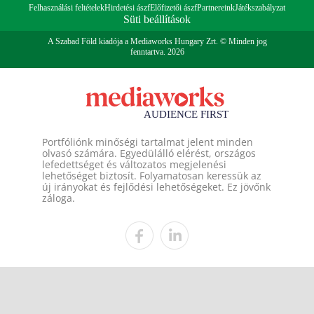
Felhasználási feltételek
Hirdetési ászf
Előfizetői ászf
Partnereink
Játékszabályzat
Süti beállítások
A Szabad Föld kiadója a Mediaworks Hungary Zrt. © Minden jog
fenntartva. 2026
Portfóliónk minőségi tartalmat jelent minden
olvasó számára. Egyedülálló elérést, országos
lefedettséget és változatos megjelenési
lehetőséget biztosít. Folyamatosan keressük az
új irányokat és fejlődési lehetőségeket. Ez jövőnk
záloga.