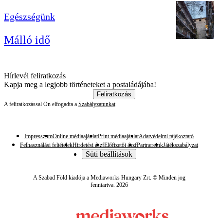
Egészségünk
Málló idő
Hírlevél feliratkozás
Kapja meg a legjobb történeteket a postaládájába!
Feliratkozás
A feliratkozással Ön elfogadta a
Szabályzatunkat
Impresszum
Online médiaajánlat
Print médiaajánlat
Adatvédelmi tájékoztató
Felhasználási feltételek
Hirdetési ászf
Előfizetői ászf
Partnereink
Játékszabályzat
Süti beállítások
A Szabad Föld kiadója a Mediaworks Hungary Zrt. © Minden jog
fenntartva. 2026