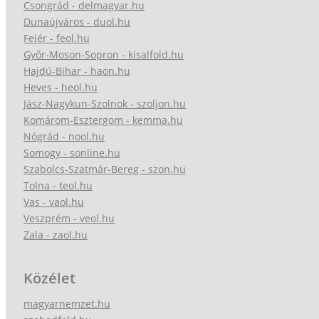
Csongrád - delmagyar.hu
Dunaújváros - duol.hu
Fejér - feol.hu
Győr-Moson-Sopron - kisalfold.hu
Hajdú-Bihar - haon.hu
Heves - heol.hu
Jász-Nagykun-Szolnok - szoljon.hu
Komárom-Esztergom - kemma.hu
Nógrád - nool.hu
Somogy - sonline.hu
Szabolcs-Szatmár-Bereg - szon.hu
Tolna - teol.hu
Vas - vaol.hu
Veszprém - veol.hu
Zala - zaol.hu
Közélet
magyarnemzet.hu