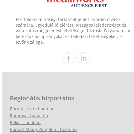
Portfóliónk minőségi tartalmat jelent minden olvasó
számára. Egyedülálló elérést, országos lefedettséget és
változatos megjelenési lehetőséget biztosít. Folyamatosan
keressük az új irányokat és fejlődési lehetőségeket. Ez
jövőnk záloga.
Regionális hírportálok
Bács-Kiskun - baon.hu
Baranya - bama.hu
Békés - beol.hu
Borsod-Abaúj-Zemplén - boon.hu