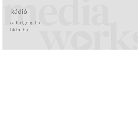
Rádió
radio1gong.hu
hirfm.hu