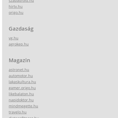
szabadfold.hu
hirtv.hu
origo.hu
Gazdaság
vg.hu
agrokep.hu
Magazin
astronet.hu
automotor.hu
lakaskultura.hu
gamer.origo.hu
likebalaton.hu
napidoktor.hu
mindmegette.hu
travelo.hu