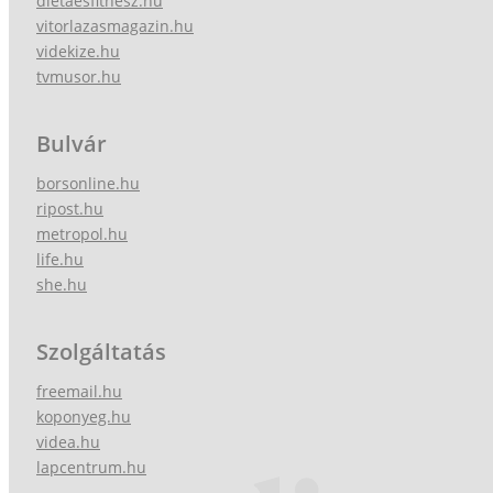
dietaesfitnesz.hu
vitorlazasmagazin.hu
videkize.hu
tvmusor.hu
Bulvár
borsonline.hu
ripost.hu
metropol.hu
life.hu
she.hu
Szolgáltatás
freemail.hu
koponyeg.hu
videa.hu
lapcentrum.hu