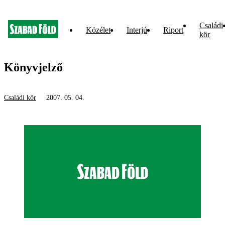
Családi
Közélet
Interjú
Riport
kör
Könyvjelző
Családi kör
2007. 05. 04.