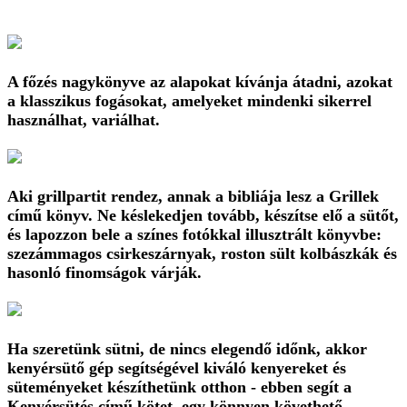
A főzés nagykönyve az alapokat kívánja átadni, azokat
a klasszikus fogásokat, amelyeket mindenki sikerrel
használhat, variálhat.
Aki grillpartit rendez, annak a bibliája lesz a Grillek
című könyv. Ne késlekedjen tovább, készítse elő a sütőt,
és lapozzon bele a színes fotókkal illusztrált könyvbe:
szezámmagos csirkeszárnyak, roston sült kolbászkák és
hasonló finomságok várják.
Ha szeretünk sütni, de nincs elegendő időnk, akkor
kenyérsütő gép segítségével kiváló kenyereket és
süteményeket készíthetünk otthon - ebben segít a
Kenyérsütés című kötet, egy könnyen követhető