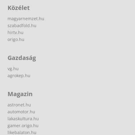
Közélet
magyarnemzet.hu
szabadfold.hu
hirtv.hu
origo.hu
Gazdaság
vg.hu
agrokep.hu
Magazin
astronet.hu
automotor.hu
lakaskultura.hu
gamer.origo.hu
likebalaton.hu