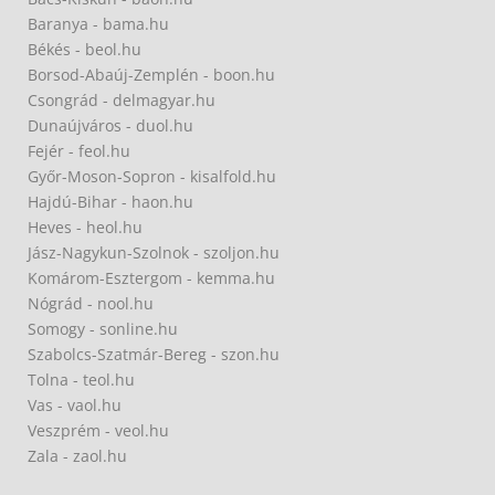
Baranya - bama.hu
Békés - beol.hu
Borsod-Abaúj-Zemplén - boon.hu
Csongrád - delmagyar.hu
Dunaújváros - duol.hu
Fejér - feol.hu
Győr-Moson-Sopron - kisalfold.hu
Hajdú-Bihar - haon.hu
Heves - heol.hu
Jász-Nagykun-Szolnok - szoljon.hu
Komárom-Esztergom - kemma.hu
Nógrád - nool.hu
Somogy - sonline.hu
Szabolcs-Szatmár-Bereg - szon.hu
Tolna - teol.hu
Vas - vaol.hu
Veszprém - veol.hu
Zala - zaol.hu