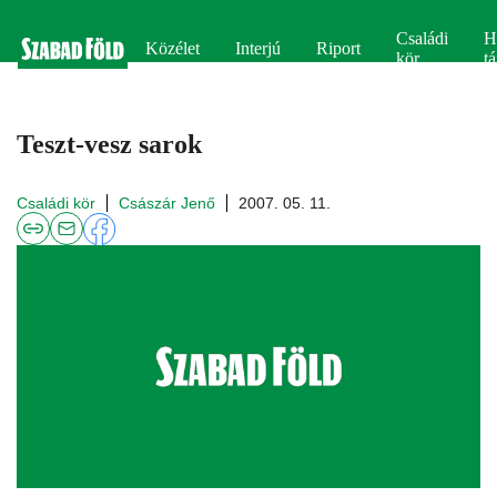
Családi
H
Közélet
Interjú
Riport
kör
tá
Teszt-vesz sarok
Családi kör
Császár Jenő
2007. 05. 11.