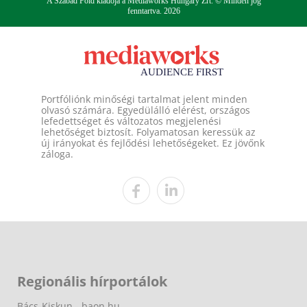
A Szabad Föld kiadója a Mediaworks Hungary Zrt. © Minden jog
fenntartva. 2026
Portfóliónk minőségi tartalmat jelent minden
olvasó számára. Egyedülálló elérést, országos
lefedettséget és változatos megjelenési
lehetőséget biztosít. Folyamatosan keressük az
új irányokat és fejlődési lehetőségeket. Ez jövőnk
záloga.
Regionális hírportálok
Bács-Kiskun - baon.hu