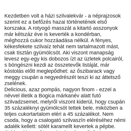
Kezdetben volt a házi szilvalekvár - a néprajzosok
szerint ez a befőzés hazai történetének első
korszaka. A rotyogó masszát a kitartó asszonyok
már kétszáz éve is keverték a kondérban,
méghozzá cukor hozzáadása nélkül. A fényes,
kékesfekete szilvaíz tehát nem tartalmazott mást,
csak tisztán gyümölcsöt. Aki viszont manapság
levesz egy-egy kis dobozos ízt az üzletek polcairól,
s böngészni kezdi az összetevők listáját, már
kóstolás előtt meglepődhet: az őszibarack vagy
meggy csupán a negyedrészét teszi ki az áttetsző
zselének.
Delicious, azaz pompás, nagyon finom - ezzel a
névvel illetik a Bogica márkanév alatt futó
szilvadzsemet, melyről viszont kiderül, hogy csupán
35 százaléknyi gyümölcsöt tettek bele, miközben a
teljes cukortartalom eléri a 45 százalékot. Nem
csoda, hogy a csalogató szilvaszín eléréséhez némi
adalék kellett: sötét karamellt kevertek a pépbe.