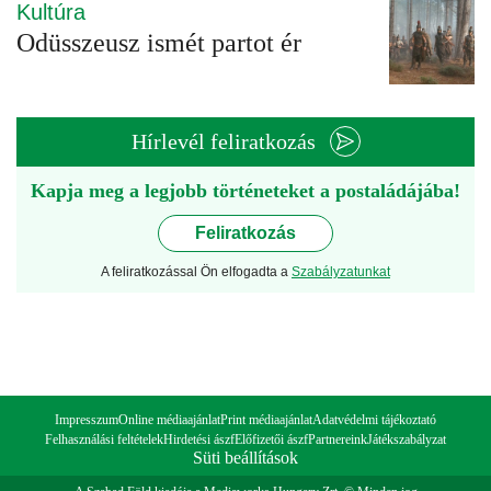
Kultúra
Odüsszeusz ismét partot ér
Hírlevél feliratkozás
Kapja meg a legjobb történeteket a postaládájába!
Feliratkozás
A feliratkozással Ön elfogadta a
Szabályzatunkat
Impresszum
Online médiaajánlat
Print médiaajánlat
Adatvédelmi tájékoztató
Felhasználási feltételek
Hirdetési ászf
Előfizetői ászf
Partnereink
Játékszabályzat
Süti beállítások