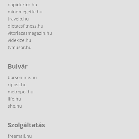
napidoktor.hu
mindmegette.hu
travelo.hu
dietaesfitnesz.hu
vitorlazasmagazin.hu
videkize.hu
tvmusor.hu
Bulvár
borsonline.hu
ripost.hu
metropol.hu
life.hu
she.hu
Szolgáltatás
freemail.hu