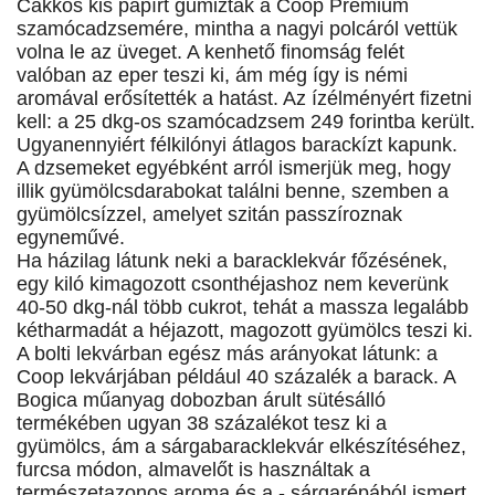
Cakkos kis papírt gumiztak a Coop Prémium
szamócadzsemére, mintha a nagyi polcáról vettük
volna le az üveget. A kenhető finomság felét
valóban az eper teszi ki, ám még így is némi
aromával erősítették a hatást. Az ízélményért fizetni
kell: a 25 dkg-os szamócadzsem 249 forintba került.
Ugyanennyiért félkilónyi átlagos barackízt kapunk.
A dzsemeket egyébként arról ismerjük meg, hogy
illik gyümölcsdarabokat találni benne, szemben a
gyümölcsízzel, amelyet szitán passzíroznak
egyneművé.
Ha házilag látunk neki a baracklekvár főzésének,
egy kiló kimagozott csonthéjashoz nem keverünk
40-50 dkg-nál több cukrot, tehát a massza legalább
kétharmadát a héjazott, magozott gyümölcs teszi ki.
A bolti lekvárban egész más arányokat látunk: a
Coop lekvárjában például 40 százalék a barack. A
Bogica műanyag dobozban árult sütésálló
termékében ugyan 38 százalékot tesz ki a
gyümölcs, ám a sárgabaracklekvár elkészítéséhez,
furcsa módon, almavelőt is használtak a
természetazonos aroma és a - sárgarépából ismert,