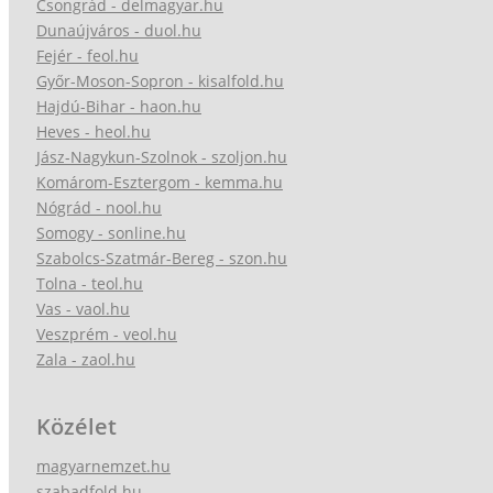
Csongrád - delmagyar.hu
Dunaújváros - duol.hu
Fejér - feol.hu
Győr-Moson-Sopron - kisalfold.hu
Hajdú-Bihar - haon.hu
Heves - heol.hu
Jász-Nagykun-Szolnok - szoljon.hu
Komárom-Esztergom - kemma.hu
Nógrád - nool.hu
Somogy - sonline.hu
Szabolcs-Szatmár-Bereg - szon.hu
Tolna - teol.hu
Vas - vaol.hu
Veszprém - veol.hu
Zala - zaol.hu
Közélet
magyarnemzet.hu
szabadfold.hu