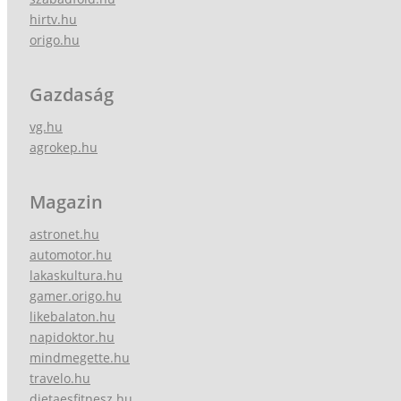
hirtv.hu
origo.hu
Gazdaság
vg.hu
agrokep.hu
Magazin
astronet.hu
automotor.hu
lakaskultura.hu
gamer.origo.hu
likebalaton.hu
napidoktor.hu
mindmegette.hu
travelo.hu
dietaesfitnesz.hu