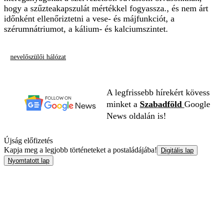
hogy a szűzteakapszulát mértékkel fogyassza., és nem árt
időnként ellenőriztetni a vese- és májfunkciót, a
szérumnátriumot, a kálium- és kalciumszintet.
nevelőszülői hálózat
A legfrissebb hírekért kövess
minket a
Szabadföld
Google
News oldalán is!
Újság előfizetés
Kapja meg a legjobb történeteket a postaládájába!
Digitális lap
Nyomtatott lap