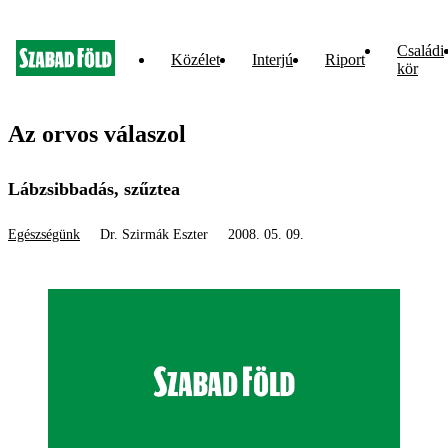
Családi
Közélet
Interjú
Riport
kör
Az orvos válaszol
Lábzsibbadás, szűztea
Egészségünk
Dr. Szirmák Eszter
2008. 05. 09.