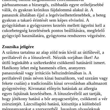
párhuzamosan a bizsergés, zsibbadás egyre erőteljesebbé
válik, és gyakran krónikus fájdalommá alakul át. A
panaszok általában éjjel a legelviselhetetlenebbek, a beteg
gyakran a takaró érintését sem képes elviselni. A
gyógyításban a gyógyszeres kezelés mellett ügyelni kell a
cukorbetegség kezelésének pontos beállítására, megfelelő
gyógycipő használatára, gyógytorna rendszeres végzésére.
Zsuzsika jeligére
A szűztea tartalma az alap zöld teán kívül az útifűlevél, a
perillalevél és a lótuszlevél. Nézzük sorjában őket! Az
útifű leginkább a székrekedést csökkentő hatásáról ismert.
Hatékony lehet még hasmenés ellen, aranyeres
panaszoknál vagy irritációs bélszindrómában is. A
perillalevél (más néven kínai bazsalikom, vad szezám vagy
fekete csalán) a tradicionális kínai orvoslásban alkalmazott
gyógynövény. Kivonatai előnyös hatásúak az allergia
egyes fajtáinak kezelésében. A lótuszlevélről azt tartják,
hogy jótékony hatású a bőr anyagcseréjére, csökkenti a vér
zsírszintjét. Lázcsillapító hatású, kitisztítja a különböző
méreganyagokat a szervezetből. Javaslom olvasónknak,