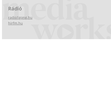
Rádió
radio1gong.hu
hirfm.hu