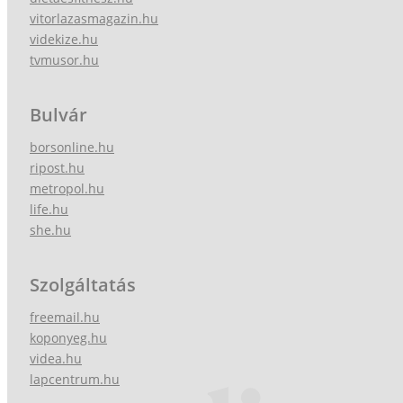
vitorlazasmagazin.hu
videkize.hu
tvmusor.hu
Bulvár
borsonline.hu
ripost.hu
metropol.hu
life.hu
she.hu
Szolgáltatás
freemail.hu
koponyeg.hu
videa.hu
lapcentrum.hu