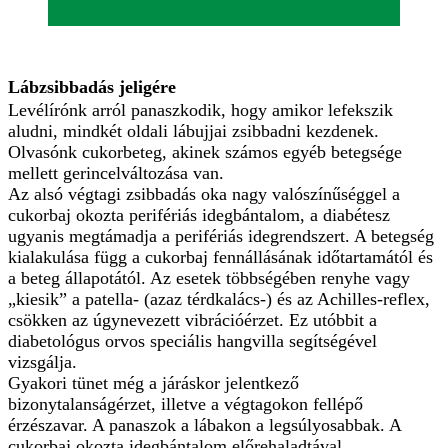
Lábzsibbadás jeligére
Levélírónk arról panaszkodik, hogy amikor lefekszik
aludni, mindkét oldali lábujjai zsibbadni kezdenek.
Olvasónk cukorbeteg, akinek számos egyéb betegsége
mellett gerincelváltozása van.
Az alsó végtagi zsibbadás oka nagy valószínűséggel a
cukorbaj okozta perifériás idegbántalom, a diabétesz
ugyanis megtámadja a perifériás idegrendszert. A betegség
kialakulása függ a cukorbaj fennállásának időtartamától és
a beteg állapotától. Az esetek többségében renyhe vagy
„kiesik” a patella- (azaz térdkalács-) és az Achilles-reflex,
csökken az úgynevezett vibrációérzet. Ez utóbbit a
diabetológus orvos speciális hangvilla segítségével
vizsgálja.
Gyakori tünet még a járáskor jelentkező
bizonytalanságérzet, illetve a végtagokon fellépő
érzészavar. A panaszok a lábakon a legsúlyosabbak. A
cukorbaj okozta idegbántalom előrehaladtával