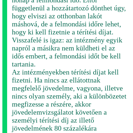
hónap a felmondási idő. Ettől
függetlenül a hozzátartozó dönthet úgy,
hogy elviszi az otthonban lakót
máshová, de a felmondási időre lehet,
hogy ki kell fizetnie a térítési díjat.
Visszafelé is igaz: az intézmény egyik
napról a másikra nem küldheti el az
idős embert, a felmondási időt be kell
tartania.
Az intézményekben térítési díjat kell
fizetni. Ha nincs az ellátottnak
megfelelő jövedelme, vagyona, illetve
nincs olyan személy, aki a különbözetet
megfizesse a részére, akkor
jövedelemvizsgálatot követően a
személyi térítési díj az illető
jövedelmének 80 százalékára