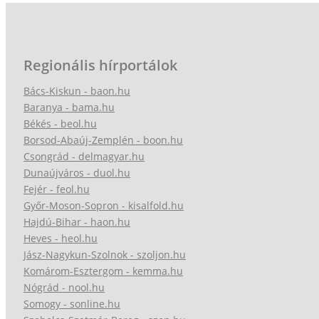
Regionális hírportálok
Bács-Kiskun - baon.hu
Baranya - bama.hu
Békés - beol.hu
Borsod-Abaúj-Zemplén - boon.hu
Csongrád - delmagyar.hu
Dunaújváros - duol.hu
Fejér - feol.hu
Győr-Moson-Sopron - kisalfold.hu
Hajdú-Bihar - haon.hu
Heves - heol.hu
Jász-Nagykun-Szolnok - szoljon.hu
Komárom-Esztergom - kemma.hu
Nógrád - nool.hu
Somogy - sonline.hu