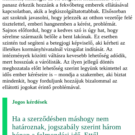
panasz érkezik hozzánk a fekvőbeteg emberek ellátásával
kapcsolatban, akik a legkiszolgáltatottabbak. Elsősorban
azt szoktuk javasolni, hogy jelezzék az otthon vezetője felé
tisztelettel, emberi hangnemben a kérést, problémát.
Sajnos előfordul, hogy a kedves szó is úgy hat, hogy
sérelme származik belőle a bent lakónak. Ez esetben
szintén tud segíteni a betegjogi képviselő, aki kérheti az
illetékes kormányhivatalnál vizsgálat indítását. Az
intézmények közötti váltásra kevesebb lehetőség adódik,
mert hosszúak a várólisták. Az ilyen jellegű döntés
meghozatala előtt lehetőség szerint legyünk tekintettel az
idős ember kéréseire is – mondja a szakember, aki biztat
mindenkit, hogy forduljunk hozzájuk bizalommal az
ellátotti jogokat érintő problémával.
Jogos kérdések
Ha a szerződésben máshogy nem
határoznak, jogszabály szerint három