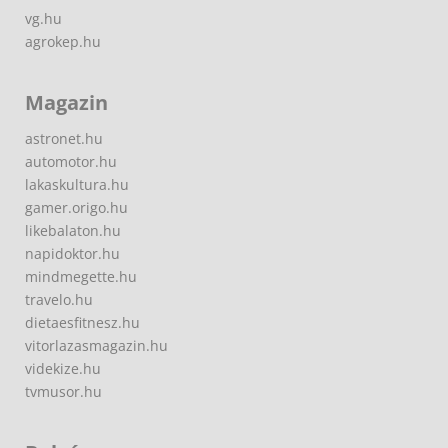
vg.hu
agrokep.hu
Magazin
astronet.hu
automotor.hu
lakaskultura.hu
gamer.origo.hu
likebalaton.hu
napidoktor.hu
mindmegette.hu
travelo.hu
dietaesfitnesz.hu
vitorlazasmagazin.hu
videkize.hu
tvmusor.hu