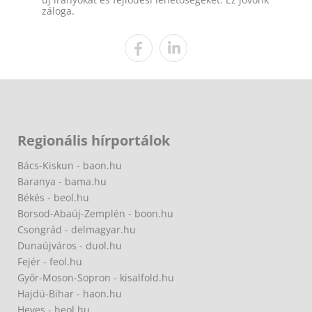
záloga.
Regionális hírportálok
Bács-Kiskun - baon.hu
Baranya - bama.hu
Békés - beol.hu
Borsod-Abaúj-Zemplén - boon.hu
Csongrád - delmagyar.hu
Dunaújváros - duol.hu
Fejér - feol.hu
Győr-Moson-Sopron - kisalfold.hu
Hajdú-Bihar - haon.hu
Heves - heol.hu