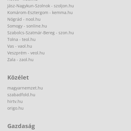
Jász-Nagykun-Szolnok - szoljon.hu
Komárom-Esztergom - kemma.hu
Nógrád - nool.hu
Somogy - sonline.hu
Szabolcs-Szatmár-Bereg - szon.hu
Tolna - teol.hu
Vas - vaol.hu
Veszprém - veol.hu
Zala - zaol.hu
Közélet
magyarnemzet.hu
szabadfold.hu
hirtv.hu
origo.hu
Gazdaság