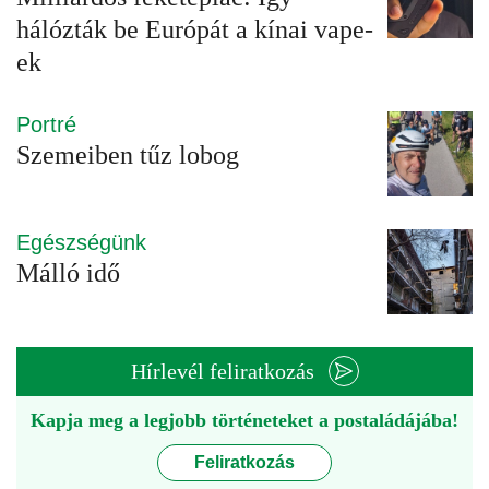
hálózták be Európát a kínai vape-
ek
Portré
Szemeiben tűz lobog
Egészségünk
Málló idő
Hírlevél feliratkozás
Kapja meg a legjobb történeteket a postaládájába!
Feliratkozás