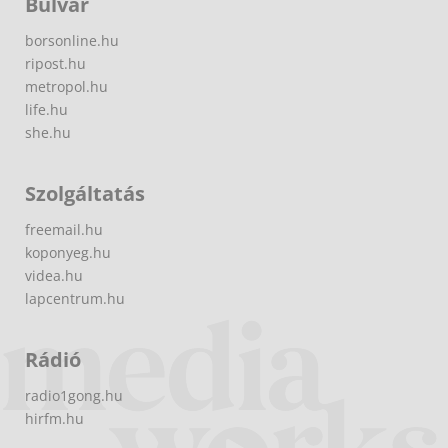
Bulvár
borsonline.hu
ripost.hu
metropol.hu
life.hu
she.hu
Szolgáltatás
freemail.hu
koponyeg.hu
videa.hu
lapcentrum.hu
Rádió
radio1gong.hu
hirfm.hu