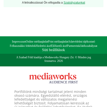
A feliratkozással Ön elfogadta a
Szabályzatunkat
Impresszum
Online médiaajánlat
Print médiaajánlat
Adatvédelmi tájékoztató
Felhasználási feltételek
Hirdetési ászf
Előfizetői ászf
Partnereink
Játékszabályzat
Süti beállítások
A Szabad Föld kiadója a Mediaworks Hungary Zrt. © Minden jog
fenntartva. 2026
Portfóliónk minőségi tartalmat jelent minden
olvasó számára. Egyedülálló elérést, országos
lefedettséget és változatos megjelenési
lehetőséget biztosít. Folyamatosan keressük az
új irányokat és fejlődési lehetőségeket. Ez jövőnk