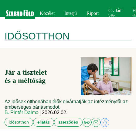
Családi
H
Közélet
Interjú
Riport
kör
tá
IDŐSOTTHON
Jár a tisztelet
és a méltóság
Az idősek otthonában élők elvárhatják az intézménytől az
emberséges bánásmódot.
B. Pintér Dalma
| 2026.02.02.
idősotthon
ellátás
szerződés