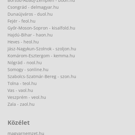
Borsod-Abaúj-Zemplén - boon.hu
Csongrád - delmagyar.hu
Dunaújváros - duol.hu
Fejér - feol.hu
Győr-Moson-Sopron - kisalfold.hu
Hajdú-Bihar - haon.hu
Heves - heol.hu
Jász-Nagykun-Szolnok - szoljon.hu
Komárom-Esztergom - kemma.hu
Nógrád - nool.hu
Somogy - sonline.hu
Szabolcs-Szatmár-Bereg - szon.hu
Tolna - teol.hu
Vas - vaol.hu
Veszprém - veol.hu
Zala - zaol.hu
Közélet
magyarnemzet.hu