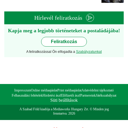
Hírlevél feliratkozás
Kapja meg a legjobb történeteket a postaládájába!
Feliratkozás
A feliratkozással Ön elfogadta a
Szabályzatunkat
Impresszum
Online médiaajánlat
Print médiaajánlat
Adatvédelmi tájékoztató
Felhasználási feltételek
Hirdetési ászf
Előfizetői ászf
Partnereink
Játékszabályzat
Süti beállítások
A Szabad Föld kiadója a Mediaworks Hungary Zrt. © Minden jog
fenntartva. 2026