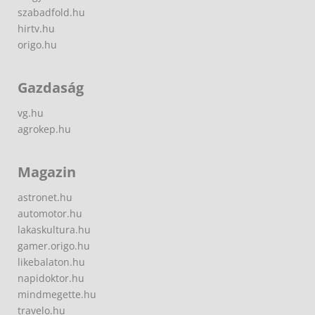
szabadfold.hu
hirtv.hu
origo.hu
Gazdaság
vg.hu
agrokep.hu
Magazin
astronet.hu
automotor.hu
lakaskultura.hu
gamer.origo.hu
likebalaton.hu
napidoktor.hu
mindmegette.hu
travelo.hu