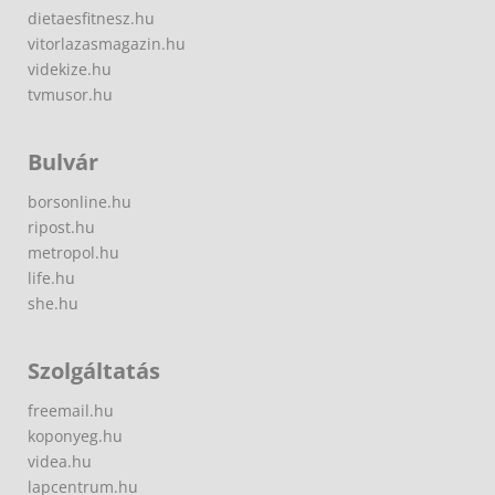
dietaesfitnesz.hu
vitorlazasmagazin.hu
videkize.hu
tvmusor.hu
Bulvár
borsonline.hu
ripost.hu
metropol.hu
life.hu
she.hu
Szolgáltatás
freemail.hu
koponyeg.hu
videa.hu
lapcentrum.hu