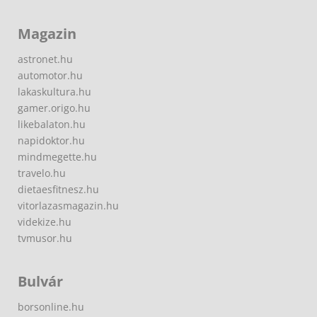
Magazin
astronet.hu
automotor.hu
lakaskultura.hu
gamer.origo.hu
likebalaton.hu
napidoktor.hu
mindmegette.hu
travelo.hu
dietaesfitnesz.hu
vitorlazasmagazin.hu
videkize.hu
tvmusor.hu
Bulvár
borsonline.hu