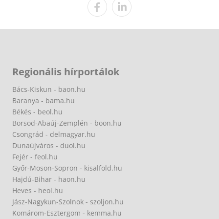
Regionális hírportálok
Bács-Kiskun - baon.hu
Baranya - bama.hu
Békés - beol.hu
Borsod-Abaúj-Zemplén - boon.hu
Csongrád - delmagyar.hu
Dunaújváros - duol.hu
Fejér - feol.hu
Győr-Moson-Sopron - kisalfold.hu
Hajdú-Bihar - haon.hu
Heves - heol.hu
Jász-Nagykun-Szolnok - szoljon.hu
Komárom-Esztergom - kemma.hu