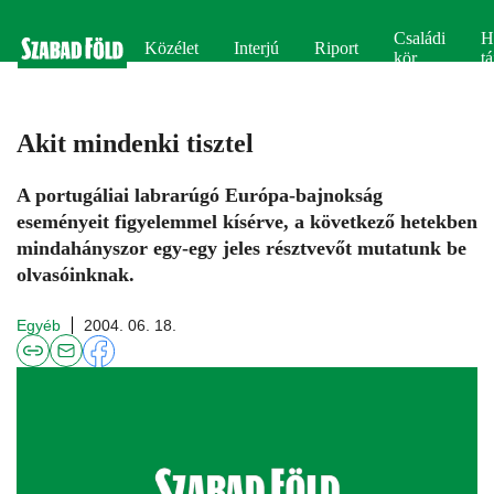
Családi
H
Közélet
Interjú
Riport
kör
tá
Akit mindenki tisztel
A portugáliai labrarúgó Európa-bajnokság
eseményeit figyelemmel kísérve, a következő hetekben
mindahányszor egy-egy jeles résztvevőt mutatunk be
olvasóinknak.
Egyéb
2004. 06. 18.