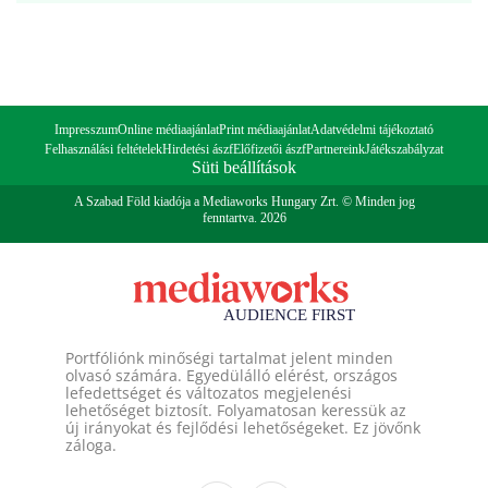
Impresszum
Online médiaajánlat
Print médiaajánlat
Adatvédelmi tájékoztató
Felhasználási feltételek
Hirdetési ászf
Előfizetői ászf
Partnereink
Játékszabályzat
Süti beállítások
A Szabad Föld kiadója a Mediaworks Hungary Zrt. © Minden jog
fenntartva. 2026
Portfóliónk minőségi tartalmat jelent minden
olvasó számára. Egyedülálló elérést, országos
lefedettséget és változatos megjelenési
lehetőséget biztosít. Folyamatosan keressük az
új irányokat és fejlődési lehetőségeket. Ez jövőnk
záloga.