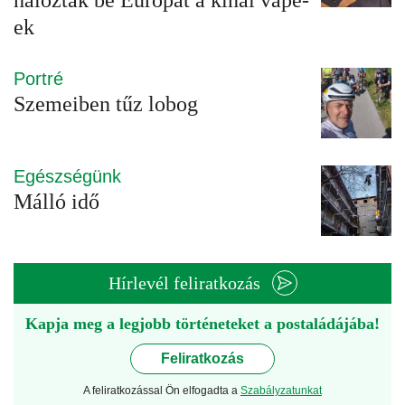
hálózták be Európát a kínai vape-
ek
Portré
Szemeiben tűz lobog
Egészségünk
Málló idő
Hírlevél feliratkozás
Kapja meg a legjobb történeteket a postaládájába!
Feliratkozás
A feliratkozással Ön elfogadta a
Szabályzatunkat