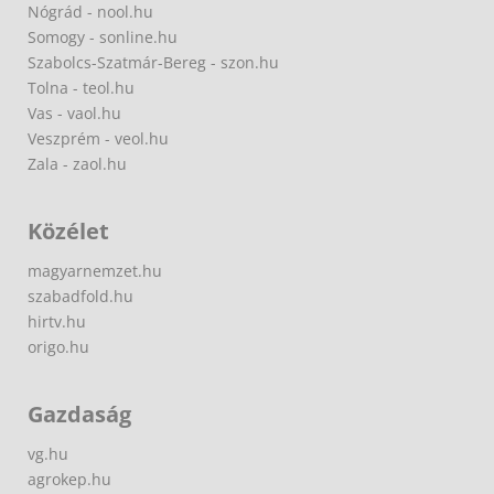
Nógrád - nool.hu
Somogy - sonline.hu
Szabolcs-Szatmár-Bereg - szon.hu
Tolna - teol.hu
Vas - vaol.hu
Veszprém - veol.hu
Zala - zaol.hu
Közélet
magyarnemzet.hu
szabadfold.hu
hirtv.hu
origo.hu
Gazdaság
vg.hu
agrokep.hu