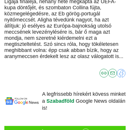
Ligája fináléja, néhány hete megkapta az UEFA-
kupa döntőjét, és szombaton Collina fújta,
közmegelégedésre, az Eb görög-portugál
nyitómeccsét. Aligha tévedünk nagyot, ha azt
állítjuk: jó esélyes az Európa-bajnokság utolsó
meccsének levezénylésére is, bár ő maga azt
mondja, nem szeretné kiérdemelni ezt a
megtiszteltetést. Szó sincs róla, hogy tökéletesen
meghibbant volna: épp csak abban bízik, hogy az
aranymeccsen érdekelt lesz az olasz válogatott is...
A legfrissebb hírekért kövess minket
a
Szabadföld
Google News oldalán
is!