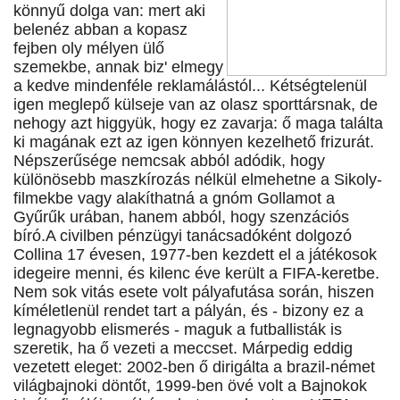
könnyű dolga van: mert aki
belenéz abban a kopasz
fejben oly mélyen ülő
szemekbe, annak biz' elmegy
a kedve mindenféle reklamálástól... Kétségtelenül
igen meglepő külseje van az olasz sporttársnak, de
nehogy azt higgyük, hogy ez zavarja: ő maga találta
ki magának ezt az igen könnyen kezelhető frizurát.
Népszerűsége nemcsak abból adódik, hogy
különösebb maszkírozás nélkül elmehetne a Sikoly-
filmekbe vagy alakíthatná a gnóm Gollamot a
Gyűrűk urában, hanem abból, hogy szenzációs
bíró.A civilben pénzügyi tanácsadóként dolgozó
Collina 17 évesen, 1977-ben kezdett el a játékosok
idegeire menni, és kilenc éve került a FIFA-keretbe.
Nem sok vitás esete volt pályafutása során, hiszen
kíméletlenül rendet tart a pályán, és - bizony ez a
legnagyobb elismerés - maguk a futballisták is
szeretik, ha ő vezeti a meccset. Márpedig eddig
vezetett eleget: 2002-ben ő dirigálta a brazil-német
világbajnoki döntőt, 1999-ben övé volt a Bajnokok