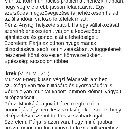
Munka: Kommunikációs problémák nehezítik abban,
hogy végre előrébb jusson feladataival. Egy
szerződés megszövegezése is nehézkesen halad
az állandóan változó feltételek miatt.
Pénz: Anyagi helyzete stabil. Ha egy vállalkozását
szeretné értékesíteni, várjon a kedvezőbb
ajánlatokra és gondolja át a lehetőségeit.
Szerelem: Párja az otthon nyugalmának
biztosításával segíti önt hivatásában. A függetlenek
nézzenek körül közvetlen környezetükben.
Egészség: Mozogjon többet!
Ikrek
(V. 21-VI. 21.)
Munka: Energikusan végzi feladatait, amihez
szüksége van flexibilitására és gyorsaságára is.
Végre olyan munkát kapott, amiben kiélheti vágyait,
elképzeléseit.
Pénz: Munkáját a jövő héten megfelelően
honorálják, így nem lesz szüksége kölcsönre, hogy
elképzelései szerint tölthesse szabadságát.
Szerelem: Párja is azon van, hogy minél jobban
hozzá tudjon járulni a vágyott utazás költségeihez.