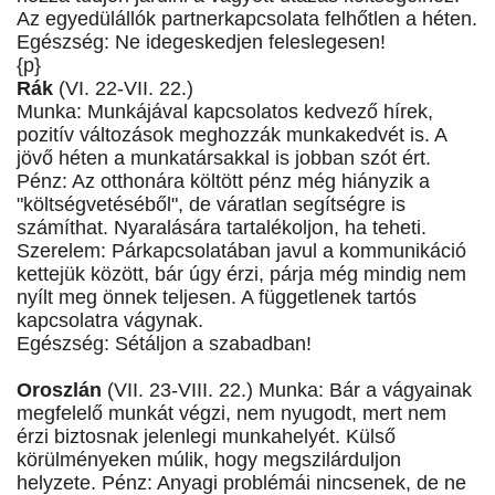
Az egyedülállók partnerkapcsolata felhőtlen a héten.
Egészség: Ne idegeskedjen feleslegesen!
{p}
Rák
(VI. 22-VII. 22.)
Munka: Munkájával kapcsolatos kedvező hírek,
pozitív változások meghozzák munkakedvét is. A
jövő héten a munkatársakkal is jobban szót ért.
Pénz: Az otthonára költött pénz még hiányzik a
"költségvetéséből", de váratlan segítségre is
számíthat. Nyaralására tartalékoljon, ha teheti.
Szerelem: Párkapcsolatában javul a kommunikáció
kettejük között, bár úgy érzi, párja még mindig nem
nyílt meg önnek teljesen. A függetlenek tartós
kapcsolatra vágynak.
Egészség: Sétáljon a szabadban!
Oroszlán
(VII. 23-VIII. 22.) Munka: Bár a vágyainak
megfelelő munkát végzi, nem nyugodt, mert nem
érzi biztosnak jelenlegi munkahelyét. Külső
körülményeken múlik, hogy megszilárduljon
helyzete. Pénz: Anyagi problémái nincsenek, de ne