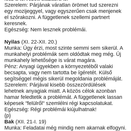
Szerelem: Párjának váratlan örömet tud szerezni
egy mozijeggyel, vagy egyszerűen csak menjenek
el szórakozni. A függetlenek szellemi partnert
keresnek.
Egészség: Nem lesznek problémái.
Nyilas
(XI. 22-XII. 20.)
Munka: Úgy érzi, most szinte semmi sem sikerül. A
munkahelyi problémák sem oldódtak meg még. Új
munkahely lehetősége is várat magára.
Pénz: Anyagi ügyekben a környezetéből valaki
becsapta, vagy nem tartotta be ígéretét. Külső
segítséggel mégis sikerül megoldania problémáját.
Szerelem: Párjával kisebb összezördülések
lehetnek anyagiak miatt. A közös célok azonban
hamar feledtetik a problémát. A függetlenek lassan
képesek "felülről" szemlélni régi kapcsolatukat.
Egészség: Régi problémái kiújulhatnak!
{p}
Bak
(XII. 21-I. 19)
Munka: Feladatai még mindig nem akarnak elfogyni.