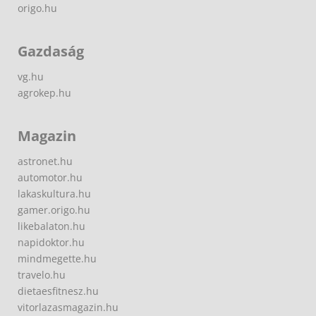
origo.hu
Gazdaság
vg.hu
agrokep.hu
Magazin
astronet.hu
automotor.hu
lakaskultura.hu
gamer.origo.hu
likebalaton.hu
napidoktor.hu
mindmegette.hu
travelo.hu
dietaesfitnesz.hu
vitorlazasmagazin.hu