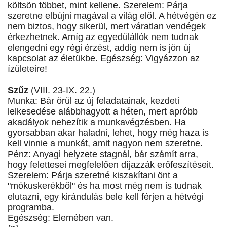
költsön többet, mint kellene. Szerelem: Párja
szeretne elbújni magával a világ elől. A hétvégén ez
nem biztos, hogy sikerül, mert váratlan vendégek
érkezhetnek. Amíg az egyedülállók nem tudnak
elengedni egy régi érzést, addig nem is jön új
kapcsolat az életükbe. Egészség: Vigyázzon az
ízületeire!
Szűz
(VIII. 23-IX. 22.)
Munka: Bár örül az új feladatainak, kezdeti
lelkesedése alábbhagyott a héten, mert apróbb
akadályok nehezítik a munkavégzésben. Ha
gyorsabban akar haladni, lehet, hogy még haza is
kell vinnie a munkát, amit nagyon nem szeretne.
Pénz: Anyagi helyzete stagnál, bár számít arra,
hogy felettesei megfelelően díjazzák erőfeszítéseit.
Szerelem: Párja szeretné kiszakítani önt a
"mókuskerékből" és ha most még nem is tudnak
elutazni, egy kirándulás bele kell férjen a hétvégi
programba.
Egészség: Elemében van.