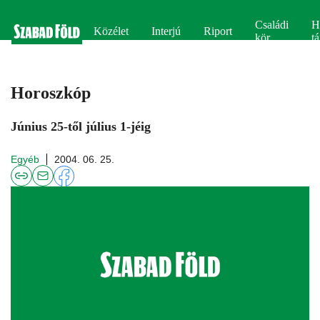
Családi
H
Közélet
Interjú
Riport
kör
tá
Horoszkóp
Június 25-től július 1-jéig
Egyéb
2004. 06. 25.