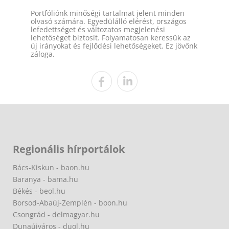
Portfóliónk minőségi tartalmat jelent minden
olvasó számára. Egyedülálló elérést, országos
lefedettséget és változatos megjelenési
lehetőséget biztosít. Folyamatosan keressük az
új irányokat és fejlődési lehetőségeket. Ez jövőnk
záloga.
Regionális hírportálok
Bács-Kiskun - baon.hu
Baranya - bama.hu
Békés - beol.hu
Borsod-Abaúj-Zemplén - boon.hu
Csongrád - delmagyar.hu
Dunaújváros - duol.hu