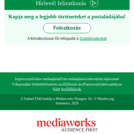
Hírlevél feliratkozás
Kapja meg a legjobb történeteket a postaládájába!
Feliratkozás
A feliratkozással Ön elfogadta a
Szabályzatunkat
Impresszum
Online médiaajánlat
Print médiaajánlat
Adatvédelmi tájékoztató
Felhasználási feltételek
Hirdetési ászf
Előfizetői ászf
Partnereink
Játékszabályzat
Süti beállítások
A Szabad Föld kiadója a Mediaworks Hungary Zrt. © Minden jog
fenntartva. 2026