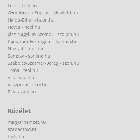
Fejér - feol.hu
Győr-Moson-Sopron - kisalfold.hu
Hajdú-Bihar - haon.hu
Heves - heol.hu
Jász-Nagykun-Szolnok - szoljon.hu
Komárom-Esztergom - kemma.hu
Nógrád - nool.hu
Somogy - sonline.hu
Szabolcs-Szatmár-Bereg - szon.hu
Tolna - teol.hu
Vas - vaol.hu
Veszprém - veol.hu
Zala - zaol.hu
Közélet
magyarnemzet.hu
szabadfold.hu
hirtv.hu