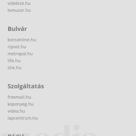
videkize.hu
tvmusor.hu
Bulvár
borsonline.hu
ripost.hu
metropol.hu
life.hu
she.hu
Szolgáltatás
freemail.hu
koponyeg.hu
videa.hu
lapcentrum.hu