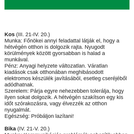
Kos
(III. 21-IV. 20.)
Munka: Főnökei annyi feladattal látják el, hogy a
hétvégén otthon is dolgozik rajta. Nyugodt
körülmények között gyorsabban is halad a
munkával.
Pénz: Anyagi helyzete változatlan. Váratlan
kiadások csak otthonában meghibásodott
elektromos készülék javításából, esetleg cseréjéből
adódhatnak.
Szerelem: Párja egyre nehezebben tolerálja, hogy
ilyen sokat dolgozik. A hétvégén szakítson egy kis
időt szórakozásra, vagy élvezzék az otthon
nyugalmát.
Egészség: Próbáljon lazítani!
Bika
(IV. 21-V. 20.)