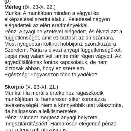
{p}
Mérleg
(IX. 23-X. 22.)
Munka: A munkában minden a vágyai és
elképzelései szerint alakul. Felettesei nagyon
elégedettek az elért eredményekkel.
Pénz: Anyagi helyzetével elégedett, és élvezi azt a
függetlenséget, amit ez biztosít az ön számára.
Most nyugodtan költhet hobbijára, szórakozásra.
Szerelem: Párja is élvezi anyagi függetlenségüket.
Lepje meg valamivel, amire már régen vágyott. Az
egyedülállóknak fontos kapcsolatuk, de nem
biztosak abban, hogy ez szerelem.
Egészség: Fogyasszon több folyadékot!
Skorpió
(X. 23-XI. 21.)
Munka: Ha morális értékeihez ragaszkodik
munkájában is, hamarosan siker koronázza
tevékenységét. Nem a könnyebbik utat választotta,
de hallgasson a lelkiismeretére.
Pénz: Mindent megtesz anyagi helyzete
megszilárdításáért. Hamarosan elegendő pénze
lesz a tervezett utazásra is.