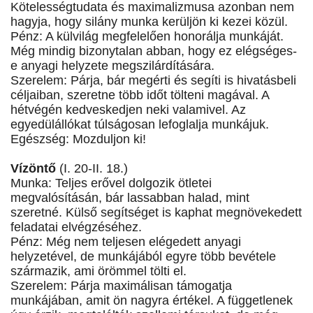
Kötelességtudata és maximalizmusa azonban nem
hagyja, hogy silány munka kerüljön ki kezei közül.
Pénz: A külvilág megfelelően honorálja munkáját.
Még mindig bizonytalan abban, hogy ez elégséges-
e anyagi helyzete megszilárdítására.
Szerelem: Párja, bár megérti és segíti is hivatásbeli
céljaiban, szeretne több időt tölteni magával. A
hétvégén kedveskedjen neki valamivel. Az
egyedülállókat túlságosan lefoglalja munkájuk.
Egészség: Mozduljon ki!
Vízöntő
(I. 20-II. 18.)
Munka: Teljes erővel dolgozik ötletei
megvalósításán, bár lassabban halad, mint
szeretné. Külső segítséget is kaphat megnövekedett
feladatai elvégzéséhez.
Pénz: Még nem teljesen elégedett anyagi
helyzetével, de munkájából egyre több bevétele
származik, ami örömmel tölti el.
Szerelem: Párja maximálisan támogatja
munkájában, amit ön nagyra értékel. A függetlenek