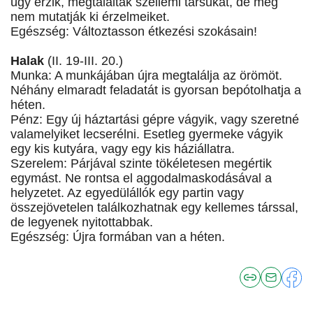
úgy érzik, megtalálták szellemi társukat, de még
nem mutatják ki érzelmeiket.
Egészség: Változtasson étkezési szokásain!
Halak
(II. 19-III. 20.)
Munka: A munkájában újra megtalálja az örömöt.
Néhány elmaradt feladatát is gyorsan bepótolhatja a
héten.
Pénz: Egy új háztartási gépre vágyik, vagy szeretné
valamelyiket lecserélni. Esetleg gyermeke vágyik
egy kis kutyára, vagy egy kis háziállatra.
Szerelem: Párjával szinte tökéletesen megértik
egymást. Ne rontsa el aggodalmaskodásával a
helyzetet. Az egyedülállók egy partin vagy
összejövetelen találkozhatnak egy kellemes társsal,
de legyenek nyitottabbak.
Egészség: Újra formában van a héten.