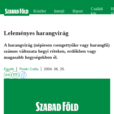
Családi
H
Közélet
Interjú
Riport
kör
tá
Leleményes harangvirág
A harangvirág (népiesen csengettyűke vagy harangfű)
számos változata hegyi réteken, erdőkben vagy
magasabb hegységekben él.
Egyéb
Pintér Csilla
2004. 06. 25.