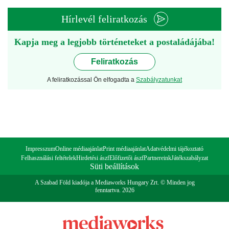
Hírlevél feliratkozás
Kapja meg a legjobb történeteket a postaládájába!
Feliratkozás
A feliratkozással Ön elfogadta a
Szabályzatunkat
Impresszum
Online médiaajánlat
Print médiaajánlat
Adatvédelmi tájékoztató
Felhasználási feltételek
Hirdetési ászf
Előfizetői ászf
Partnereink
Játékszabályzat
Süti beállítások
A Szabad Föld kiadója a Mediaworks Hungary Zrt. © Minden jog
fenntartva. 2026