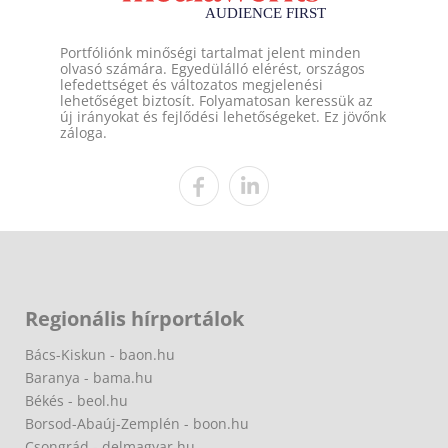
Portfóliónk minőségi tartalmat jelent minden
olvasó számára. Egyedülálló elérést, országos
lefedettséget és változatos megjelenési
lehetőséget biztosít. Folyamatosan keressük az
új irányokat és fejlődési lehetőségeket. Ez jövőnk
záloga.
Regionális hírportálok
Bács-Kiskun - baon.hu
Baranya - bama.hu
Békés - beol.hu
Borsod-Abaúj-Zemplén - boon.hu
Csongrád - delmagyar.hu