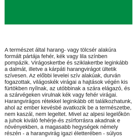
A természet által harang- vagy tölcsér alakúra
formált pártája fehér, kék vagy lila színben
pompázik. Virágoskertbe és sziklakertbe leginkább
a dalmát, illetve a kárpáti harangvirágot ültetik
szívesen. Az előbbi levelei szív alakúak, durván
fogazottak, világoskék virágai a hajtások végén kis
fürtökben nyílnak, az utóbbinak a szára elágazó, és
a szárvégeken virulnak kék vagy fehér virágai.
Harangvirágos rétekkel leginkább ott találkozhatunk,
ahol az ember kevésbé avatkozik be a természetbe,
nem kaszál, nem legeltet. Mivel az alpesi legelőkön
a juhok kiváló fehérje-és zsírforrásra akadnak e
növényekben, a magasabb hegységek némely
részén - a harangvirág igazi életterében - súlyos