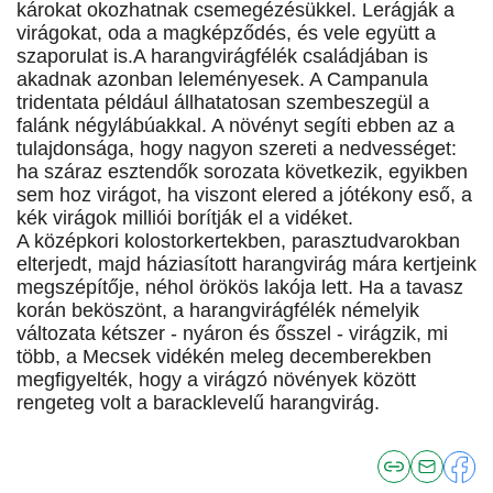
károkat okozhatnak csemegézésükkel. Lerágják a
virágokat, oda a magképződés, és vele együtt a
szaporulat is.A harangvirágfélék családjában is
akadnak azonban leleményesek. A Campanula
tridentata például állhatatosan szembeszegül a
falánk négylábúakkal. A növényt segíti ebben az a
tulajdonsága, hogy nagyon szereti a nedvességet:
ha száraz esztendők sorozata következik, egyikben
sem hoz virágot, ha viszont elered a jótékony eső, a
kék virágok milliói borítják el a vidéket.
A középkori kolostorkertekben, parasztudvarokban
elterjedt, majd háziasított harangvirág mára kertjeink
megszépítője, néhol örökös lakója lett. Ha a tavasz
korán beköszönt, a harangvirágfélék némelyik
változata kétszer - nyáron és ősszel - virágzik, mi
több, a Mecsek vidékén meleg decemberekben
megfigyelték, hogy a virágzó növények között
rengeteg volt a baracklevelű harangvirág.