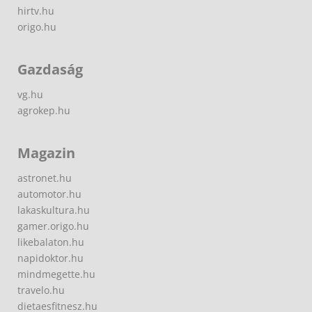
hirtv.hu
origo.hu
Gazdaság
vg.hu
agrokep.hu
Magazin
astronet.hu
automotor.hu
lakaskultura.hu
gamer.origo.hu
likebalaton.hu
napidoktor.hu
mindmegette.hu
travelo.hu
dietaesfitnesz.hu