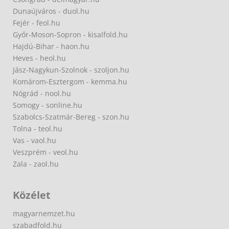
Dunaújváros - duol.hu
Fejér - feol.hu
Győr-Moson-Sopron - kisalfold.hu
Hajdú-Bihar - haon.hu
Heves - heol.hu
Jász-Nagykun-Szolnok - szoljon.hu
Komárom-Esztergom - kemma.hu
Nógrád - nool.hu
Somogy - sonline.hu
Szabolcs-Szatmár-Bereg - szon.hu
Tolna - teol.hu
Vas - vaol.hu
Veszprém - veol.hu
Zala - zaol.hu
Közélet
magyarnemzet.hu
szabadfold.hu