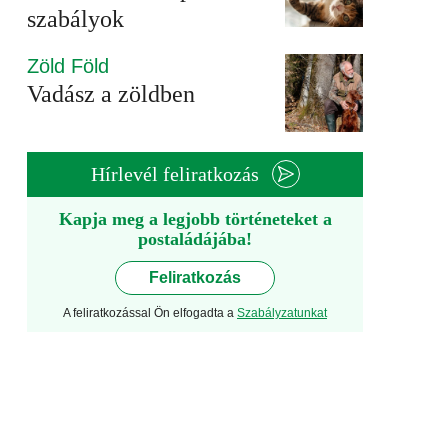
szabályok
Zöld Föld
Vadász a zöldben
Hírlevél feliratkozás
Kapja meg a legjobb történeteket a
postaládájába!
Feliratkozás
A feliratkozással Ön elfogadta a
Szabályzatunkat