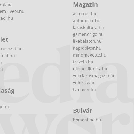
Magazin
aol.hu
ém - veol.hu
astronet.hu
zaol.hu
automotor.hu
lakaskultura.hu
gamer.origo.hu
let
likebalaton.hu
napidoktor.hu
rnemzet.hu
mindmegette.hu
fold.hu
travelo.hu
hu
dietaesfitnesz.hu
hu
vitorlazasmagazin.hu
videkize.hu
daság
tvmusor.hu
p.hu
Bulvár
borsonline.hu