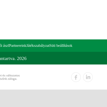
ői ászf
Partnereink
Játékszabályzat
Süti beállítások
ntartva. 2026
t és változatos
övőnk záloga.