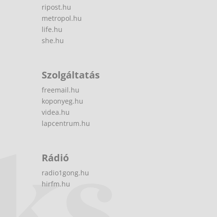
ripost.hu
metropol.hu
life.hu
she.hu
Szolgáltatás
freemail.hu
koponyeg.hu
videa.hu
lapcentrum.hu
Rádió
radio1gong.hu
hirfm.hu