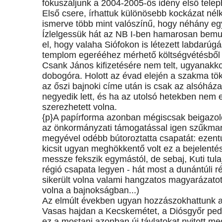
fókuszáljunk a 2004-2005-ös idény első telep
Első csere, írhattuk különösebb kockázat nél
ismerve több mint valószínű, hogy néhány együ
Ízlelgessük hát az NB I-ben hamarosan bemuta
el, hogy valaha Siófokon is létezett labdarúgá
templom egerééhez mérhető költségvétésből él
Csank János kifizetésére nem telt, ugyanakko
dobogóra. Holott az évad elején a szakma tök
az őszi bajnoki címe után is csak az alsóhá
negyedik lett, és ha az utolsó hetekben nem 
szerezhetett volna.
{p}A papírforma azonban mégiscsak beigazoló
az önkormányzati támogatással igen szűkmark
megyével odébb bútoroztatta csapatát: ezent
kicsit ugyan meghökkentő volt ez a bejelenté
messze fekszik egymástól, de sebaj, Kuti tula
régió csapata legyen - hát most a dunántúli ré
sikerült volna valami hangzatos magyarázatot 
volna a bajnokságban...)
Az elmúlt években ugyan hozzászokhattunk a 
Vasas hajdan a Kecskemétet, a Diósgyőr pedi
ez a mostani azonban új távlatokat nyitott me