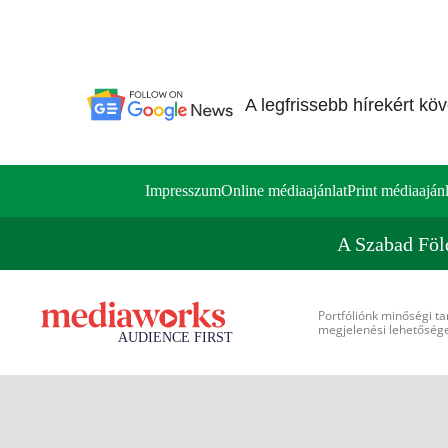
A legfrissebb hírekért kö
Impresszum
Online médiaajánlat
Print médiaajánl
A Szabad Föl
Portfóliónk minőségi ta
megjelenési lehetőséget