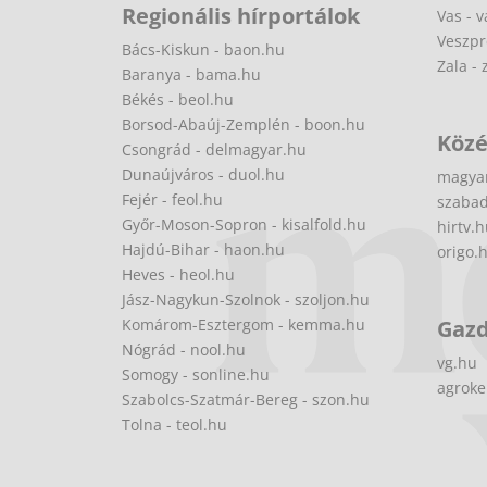
Regionális hírportálok
Vas - v
Veszpr
Bács-Kiskun - baon.hu
Zala - 
Baranya - bama.hu
Békés - beol.hu
Borsod-Abaúj-Zemplén - boon.hu
Közé
Csongrád - delmagyar.hu
Dunaújváros - duol.hu
magya
Fejér - feol.hu
szabad
Győr-Moson-Sopron - kisalfold.hu
hirtv.
Hajdú-Bihar - haon.hu
origo.
Heves - heol.hu
Jász-Nagykun-Szolnok - szoljon.hu
Komárom-Esztergom - kemma.hu
Gaz
Nógrád - nool.hu
vg.hu
Somogy - sonline.hu
agroke
Szabolcs-Szatmár-Bereg - szon.hu
Tolna - teol.hu