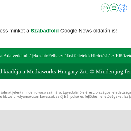
vess minket a
Szabadföld
Google News oldalán is!
at
Adatvédelmi tájékoztató
Felhasználási feltételek
Hirdetési ászf
Előfizet
d kiadója a Mediaworks Hungary Zrt. © Minden jog fen
rtalmat jelent minden olvasó számára. Egyedülálló elérést, országos lefedettsége
 biztosít. Folyamatosan keressük az új irányokat és fejlődési lehetőségeket. Ez j