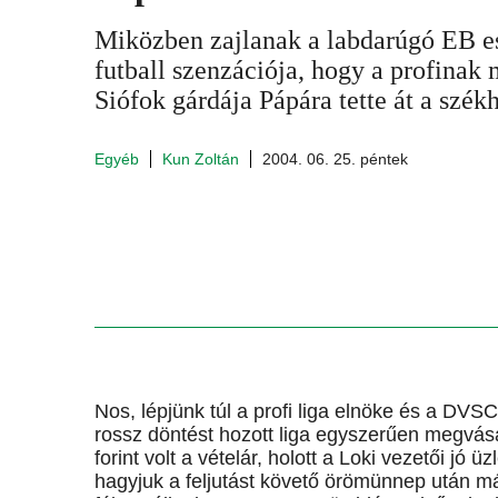
Miközben zajlanak a labdarúgó EB e
futball szenzációja, hogy a profinak
Siófok gárdája Pápára tette át a székh
Egyéb
Kun Zoltán
2004. 06. 25. péntek
Nos, lépjünk túl a profi liga elnöke és a DVS
rossz döntést hozott liga egyszerűen megvásár
forint volt a vételár, holott a Loki vezetői jó
hagyjuk a feljutást követő örömünnep után má