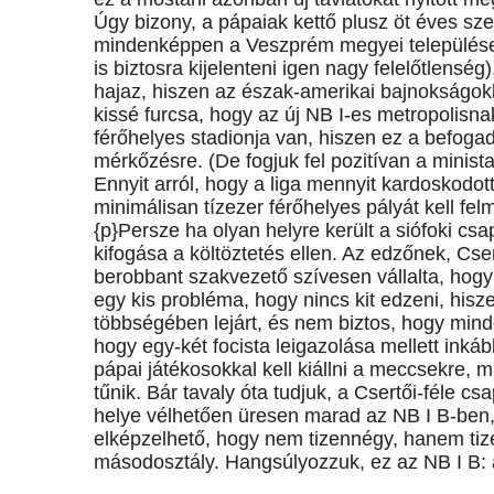
Úgy bizony, a pápaiak kettő plusz öt éves sz
mindenképpen a Veszprém megyei településen 
is biztosra kijelenteni igen nagy felelőtlen
hajaz, hiszen az észak-amerikai bajnokságokb
kissé furcsa, hogy az új NB I-es metropolis
férőhelyes stadionja van, hiszen ez a befog
mérkőzésre. (De fogjuk fel pozitívan a minist
Ennyit arról, hogy a liga mennyit kardoskodot
minimálisan tízezer férőhelyes pályát kell fel
{p}Persze ha olyan helyre került a siófoki cs
kifogása a költöztetés ellen. Az edzőnek, Cse
berobbant szakvezető szívesen vállalta, hogy 
egy kis probléma, hogy nincs kit edzeni, his
többségében lejárt, és nem biztos, hogy mind
hogy egy-két focista leigazolása mellett in
pápai játékosokkal kell kiállni a meccsekre, 
tűnik. Bár tavaly óta tudjuk, a Csertői-féle cs
helye vélhetően üresen marad az NB I B-ben, 
elképzelhető, hogy nem tizennégy, hanem tizenk
másodosztály. Hangsúlyozzuk, ez az NB I B: a