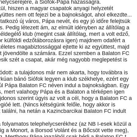
helycseréjére, a Siófok-Pápa házasságra.
kül, hiszen a magyar csapatok anyagi helyzetét
ttes nem ott fejezi be a bajnokságot, ahol elkezdte...
tkozó új város, Pápa nevét, és egy jó időre felejtsük
s. Pedig létezett ám, az elmúlt idényben az állítólag a
degélő klub (megint csak állítólag, mert a volt edző,
r külföldi edzőtáborozásra igen) majdnem odafért a
életes magabiztossággal ejtette ki az együttest, majd
zat jövendölte a számára. Ezzel szemben a Balaton FC
esik szét a csapat, akár még nagyobb meglepetést is
dott: a tulajdonos már nem akarta, hogy továbbra is
úan bánó Siófok legyen a klub székhelye, ezért egy
úl Pápa Balaton FC néven indul a bajnokságban. Egy
s, mert valahogy Pápa és a Balaton a térképen igen
jdonos szerint úgyis az volt a cél, hogy a Balaton FC a
gióé lett. (Nincs kétségünk felőle, hogy akkor is
találni, ha netán a Kazincbarcikai Balaton FC indult
folyamatos telephelycserékhez (az NB I-esek közül a
g a Monort, a Borsod Volánt és a Bőcsöt vette meg),
g. Merthogy Pápa igazából csak bérli a Balaton FC-t.