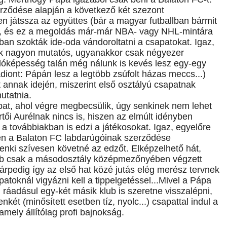
erződése alapján a következő két szezont
játssza az együttes (bár a magyar futballban bármit
ség), és ez a megoldás már-már NBA- vagy NHL-mintára
an szokták ide-oda vándoroltatni a csapatokat. Igaz,
nak nagyon mutatós, ugyanakkor csak négyezer
adóképesség talán még nálunk is kevés lesz egy-egy
adiont: Pápán lesz a legtöbb zsúfolt házas meccs...)
t annak idején, miszerint első osztályú csapatnak
mutatnia.
apat, ahol végre megbecsülik, úgy senkinek nem lehet
rtői Aurélnak nincs is, hiszen az elmúlt idényben
a továbbiakban is edzi a játékosokat. Igaz, egyelőre
zen a Balaton FC labdarúgóinak szerződése
enki szívesen követné az edzőt. Elképzelhető hát,
kább csak a másodosztály középmezőnyében végzett
márpedig így az első hat közé jutás elég merész tervnek
apatoknál vigyázni kell a tippelgetéssel...Mivel a Pápa
ráadásul egy-két másik klub is szeretne visszalépni,
ét (minősített esetben tíz, nyolc...) csapattal indul a
mely állítólag profi bajnokság.