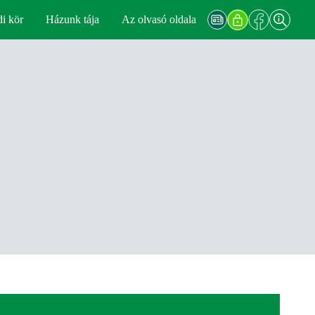
di kör
Házunk tája
Az olvasó oldala