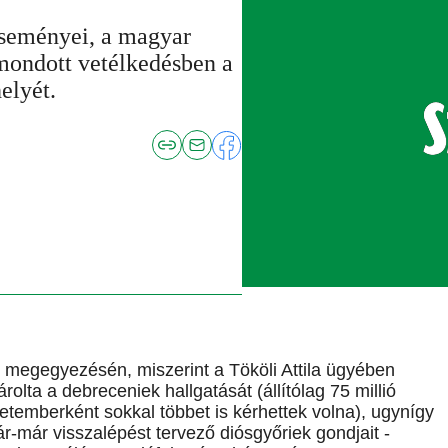
seményei, a magyar
 mondott vetélkedésben a
elyét.
C megegyezésén, miszerint a Tököli Attila ügyében
olta a debreceniek hallgatását (állítólag 75 millió
 üzletemberként sokkal többet is kérhettek volna), ugynígy
r-már visszalépést tervező diósgyőriek gondjait -