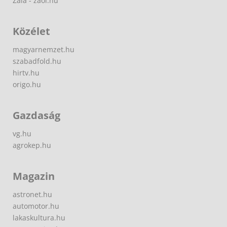
Zala - zaol.hu
Közélet
magyarnemzet.hu
szabadfold.hu
hirtv.hu
origo.hu
Gazdaság
vg.hu
agrokep.hu
Magazin
astronet.hu
automotor.hu
lakaskultura.hu