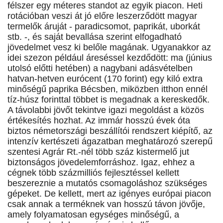
félszer egy méteres standot az egyik piacon. Heti
rotációban veszi át jó előre leszerződött magyar
termelők áruját - paradicsomot, paprikát, uborkát
stb. -, és saját bevallása szerint elfogadható
jövedelmet vesz ki belőle magának. Ugyanakkor az
idei szezon például áreséssel kezdődött: ma (június
utolsó előtti hetében) a nagybani adásvételben
hatvan-hetven eurócent (170 forint) egy kiló extra
minőségű paprika Bécsben, miközben itthon ennél
tíz-húsz forinttal többet is megadnak a kereskedők.
A távolabbi jövőt tekintve igazi megoldást a közös
értékesítés hozhat. Az immár hosszú évek óta
biztos németországi beszállítói rendszert kiépítő, az
intenzív kertészeti ágazatban meghatározó szerepű
szentesi Agrár Rt.-nél több száz kistermelő jut
biztonságos jövedelemforráshoz. Igaz, ehhez a
cégnek több százmilliós fejlesztéssel kellett
beszereznie a mutatós csomagoláshoz szükséges
gépeket. De kellett, mert az igényes európai piacon
csak annak a terméknek van hosszú távon jövője,
amely folyamatosan egységes minőségű, a