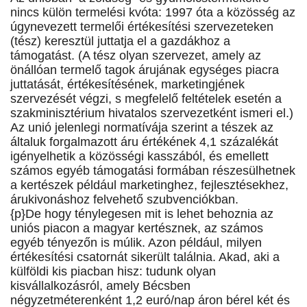
nincs külön termelési kvóta: 1997 óta a közösség az
úgynevezett termelői értékesítési szervezeteken
(tész) keresztül juttatja el a gazdákhoz a
támogatást. (A tész olyan szervezet, amely az
önállóan termelő tagok árujának egységes piacra
juttatását, értékesítésének, marketingjének
szervezését végzi, s megfelelő feltételek esetén a
szakminisztérium hivatalos szervezetként ismeri el.)
Az unió jelenlegi normatívája szerint a tészek az
általuk forgalmazott áru értékének 4,1 százalékát
igényelhetik a közösségi kasszából, és emellett
számos egyéb támogatási formában részesülhetnek
a kertészek például marketinghez, fejlesztésekhez,
árukivonáshoz felvehető szubvenciókban.
{p}De hogy ténylegesen mit is lehet behoznia az
uniós piacon a magyar kertésznek, az számos
egyéb tényezőn is múlik. Azon például, milyen
értékesítési csatornát sikerült találnia. Akad, aki a
külföldi kis piacban hisz: tudunk olyan
kisvállalkozásról, amely Bécsben
négyzetméterenként 1,2 euró/nap áron bérel két és