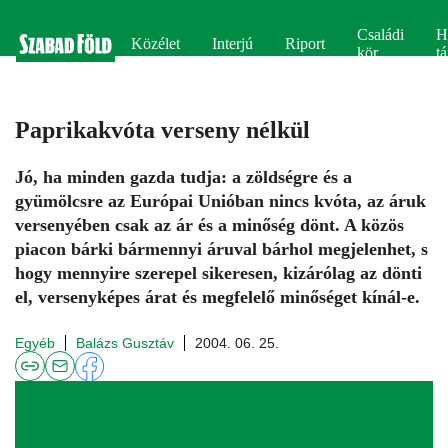
Családi
H
Közélet
Interjú
Riport
kör
tá
Paprikakvóta verseny nélkül
Jó, ha minden gazda tudja: a zöldségre és a
gyümölcsre az Európai Unióban nincs kvóta, az áruk
versenyében csak az ár és a minőség dönt. A közös
piacon bárki bármennyi áruval bárhol megjelenhet, s
hogy mennyire szerepel sikeresen, kizárólag az dönti
el, versenyképes árat és megfelelő minőséget kínál-e.
Egyéb
Balázs Gusztáv
2004. 06. 25.