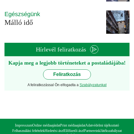
Egészségünk
Málló idő
Hírlevél feliratkozás
Kapja meg a legjobb történeteket a postaládájába!
Feliratkozás
A feliratkozással Ön elfogadta a
Szabályzatunkat
Impresszum
Online médiaajánlat
Print médiaajánlat
Adatvédelmi tájékoztató
Felhasználási feltételek
Hirdetési ászf
Előfizetői ászf
Partnereink
Játékszabályzat