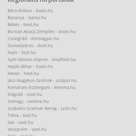
Bács-Kiskun - baon.hu
Baranya - bama.hu
Békés - beol.hu
Borsod-Abaúj-Zemplén - boon.hu
Csongrád - delmagyar.hu
Dunaújváros - duol.hu
Fejér - feol.hu
Győr-Moson-Sopron - kisalfold.hu
Hajdú-Bihar - haon.hu
Heves - heol.hu
Jász-Nagykun-Szolnok - szoljon.hu
Komárom-Esztergom - kemma.hu
Nógrád - nool.hu
Somogy - sonline.hu
Szabolcs-Szatmár-Bereg - szon.hu
Tolna - teol.hu
Vas - vaol.hu
Veszprém - veol.hu