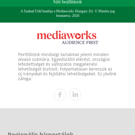
Süti beállítások
A Szabad Föld kiadója a Mediaworks Hungary Zrt. © Minden jog
fenntartva. 2026
Portfóliónk minőségi tartalmat jelent minden
olvasó számára. Egyedülálló elérést, országos
lefedettséget és változatos megjelenési
lehetőséget biztosít. Folyamatosan keressük az
új irányokat és fejlődési lehetőségeket. Ez jövőnk
záloga.
Regionális hírportálok