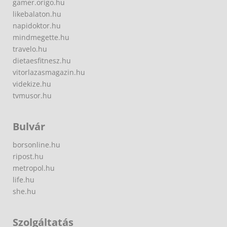
gamer.origo.hu
likebalaton.hu
napidoktor.hu
mindmegette.hu
travelo.hu
dietaesfitnesz.hu
vitorlazasmagazin.hu
videkize.hu
tvmusor.hu
Bulvár
borsonline.hu
ripost.hu
metropol.hu
life.hu
she.hu
Szolgáltatás