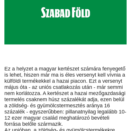
Ez a helyzet a magyar kertészet számára fenyegető
is lehet, hiszen már ma is éles versenyt kell vívnia a
külföldi termékekkel a hazai piacon. Ezt a versenyt
május óta - az uniós csatlakozás után - már semmi
nem korlátozza. A kertészet a hazai mezőgazdasági
termelés csaknem húsz százalékát adja, ezen belül
a zöldség- és gyümölcstermesztés aránya 16
százalék - egyszerűbben: pillanatnyilag legalább 10-
12 ezer magyar család meghatározó bevételi
forrása belőle származik.
Az unióban a zöldség- és gyümölcstermékekre