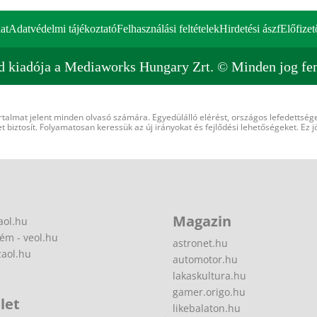
at
Adatvédelmi tájékoztató
Felhasználási feltételek
Hirdetési ászf
Előfizet
d kiadója a Mediaworks Hungary Zrt. © Minden jog fen
rtalmat jelent minden olvasó számára. Egyedülálló elérést, országos lefedettsége
 biztosít. Folyamatosan keressük az új irányokat és fejlődési lehetőségeket. Ez j
Magazin
aol.hu
ém - veol.hu
astronet.hu
zaol.hu
automotor.hu
lakaskultura.hu
gamer.origo.hu
let
likebalaton.hu