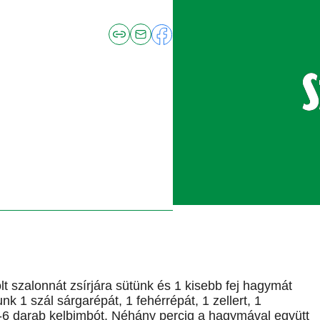
lt szalonnát zsírjára sütünk és 1 kisebb fej hagymát
 1 szál sárgarépát, 1 fehérrépát, 1 zellert, 1
5-6 darab kelbimbót. Néhány percig a hagymával együtt