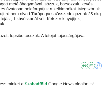
 vágott metélőhagymával, sózzuk, borsozzuk, kevés
 és óvatosan beleforgatjuk a kelbimbókat. Megszórjuk
 a sajt rá nem olvad.TúrópogácsaÖsszedolgozunk 25 dkg
 tojást, 1 kávéskanál sót. Kétszer kinyújtjuk,
uk.
ott tepsibe tesszük. A tetejét tojássárgájával
vess minket a
Szabadföld
Google News oldalán is!