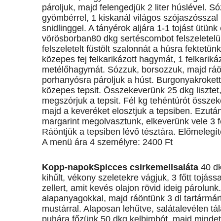
pároljuk, majd felengedjük 2 liter húslével. 
gyömbérrel, 1 kiskanál világos szójaszósszal í
snidlinggel. A tányérok aljára 1-1 tojást ütün
vörösborban80 dkg sertéscombot felszeletelü
felszeletelt füstölt szalonnát a húsra fekte
közepes fej felkarikázott hagymát, 1 felkariká
metélőhagymát. Sózzuk, borsozzuk, majd ráöntü
porhanyósra pároljuk a húst. Burgonyakrokett
közepes tepsit. Összekeverünk 25 dkg lisztet,
megszórjuk a tepsit. Fél kg tehéntúrót összek
majd a keveréket elosztjuk a tepsiben. Ezután 
margarint megolvasztunk, elkeverünk vele 3 fel
Ráöntjük a tepsiben lévő tésztára. Előmelegíte
A menü ára 4 személyre: 2400 Ft
Kopp-napokSpicces csirkemellsaláta
40 dk
kihűlt, vékony szeletekre vágjuk, 3 főtt tojá
zellert, amit kevés olajon rövid ideig párolun
alapanyagokkal, majd ráöntünk 3 dl tartármártás
mustárral. Alaposan lehűtve, salátalevélen 
puhára főzünk 50 dkg kelbimbót, majd mindet 