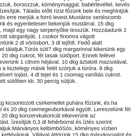
Sózzuk, borsozzuk, köménymaggal, babérlevéllel, kevés
zesítjük. Tálalás előtt rizst főzünk bele és meghintjük
k és erre merjük a forró levest.Mustáros sertéscomb
nk és egyenletesen bekenjük mustárral. 15 dkg
tünk, majd egy nagy serpenyőbe tesszük. Hozzáadunk 2
zott sárgarépát, 1 csokor finomra vágott
nk 2 dl vörösbort, 3 dl tejfölt. Fedő alatt
el tálaljuk.Túrós süti7 dkg margarinnal kikenünk egy
 20 dkg cukrot, fél tasak sütőport. Ennek felével
everünk 1 citrom héjával, 10 dkg áztatott mazsolával,
a lisztelegy másik felét szórjuk a túróra. 8 dkg
vert tojást, 4 dl tejet és 1 csomag vaníliás cukrot.
tt sütőben kb. 30 percig sütjük.
g kicsontozott csirkemellet puhára főzünk, és ha
ssal és 20 dkg csemegeuborkával együtt. Lereszelünk fél
k. 20 dkg konzervkukoricát elkeverünk az
t. Ízesítjük 0,3 dl fehérborral és ízlés szerint
tálaljuk.Márványos kelbimbóSós, köményes vízben
kettévágjuk. Villával áttörünk 15 dkg márványsajtot és