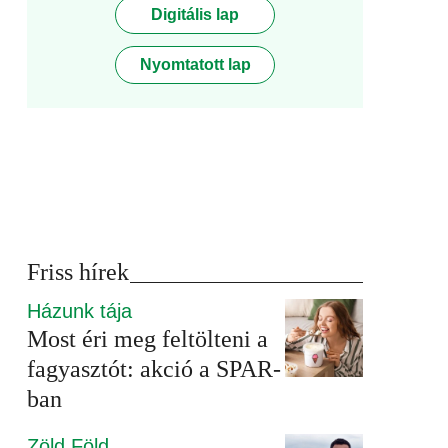
Digitális lap
Nyomtatott lap
Friss hírek
Házunk tája
Most éri meg feltölteni a
fagyasztót: akció a SPAR-
ban
Zöld Föld