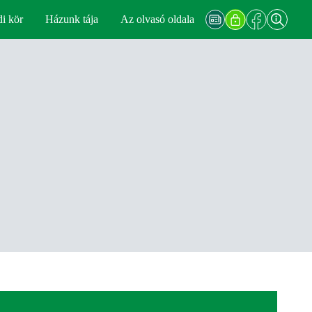
di kör
Házunk tája
Az olvasó oldala