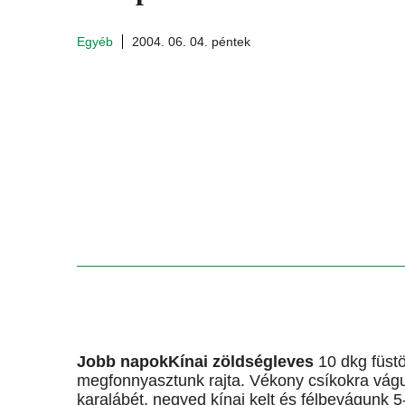
Egyéb
2004. 06. 04. péntek
Jobb napokKínai zöldségleves
10 dkg füstö
megfonnyasztunk rajta. Vékony csíkokra vágunk
karalábét, negyed kínai kelt és félbevágunk 