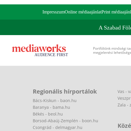
Impresszum
Online médiaajánlat
Print médiaajánl
A Szabad Föl
Portfóliónk minőségi ta
megjelenési lehetőséget
Regionális hírportálok
Vas - v
Veszpr
Bács-Kiskun - baon.hu
Zala - 
Baranya - bama.hu
Békés - beol.hu
Borsod-Abaúj-Zemplén - boon.hu
Közé
Csongrád - delmagyar.hu