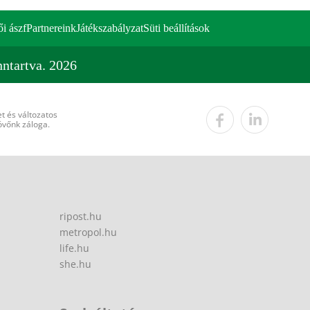
ői ászf
Partnereink
Játékszabályzat
Süti beállítások
ntartva. 2026
t és változatos
övőnk záloga.
ripost.hu
metropol.hu
life.hu
she.hu