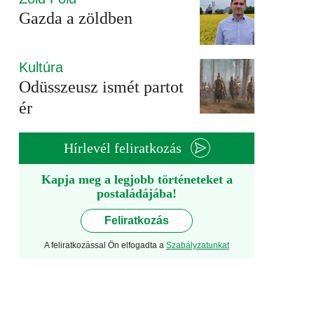
Gazda a zöldben
Kultúra
Odüsszeusz ismét partot
ér
Hírlevél feliratkozás
Kapja meg a legjobb történeteket a
postaládájába!
Feliratkozás
A feliratkozással Ön elfogadta a
Szabályzatunkat