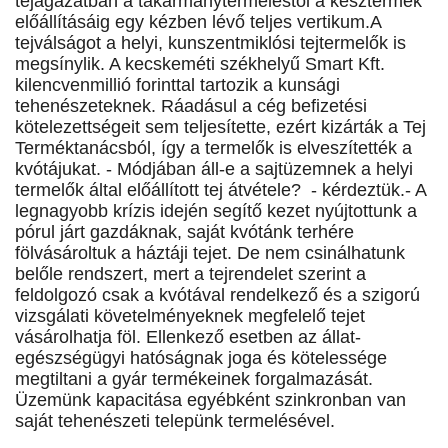
tejágazatban a takarmánytermeléstől a késztermék
előállításáig egy kézben lévő teljes vertikum.A
tejválságot a helyi, kunszentmiklósi tejtermelők is
megsínylik. A kecskeméti székhelyű Smart Kft.
kilencvenmillió forinttal tartozik a kunsági
tehenészeteknek. Ráadásul a cég befizetési
kötelezettségeit sem teljesítette, ezért kizárták a Tej
Terméktanácsból, így a termelők is elveszítették a
kvótájukat. - Módjában áll-e a sajtüzemnek a helyi
termelők által előállított tej átvétele? - kérdeztük.- A
legnagyobb krízis idején segítő kezet nyújtottunk a
pórul járt gazdáknak, saját kvótánk terhére
fölvásároltuk a háztáji tejet. De nem csinálhatunk
belőle rendszert, mert a tejrendelet szerint a
feldolgozó csak a kvótával rendelkező és a szigorú
vizsgálati követelményeknek megfelelő tejet
vásárolhatja föl. Ellenkező esetben az állat-
egészségügyi hatóságnak joga és kötelessége
megtiltani a gyár termékeinek forgalmazását.
Üzemünk kapacitása egyébként szinkronban van
saját tehenészeti telepünk termelésével.