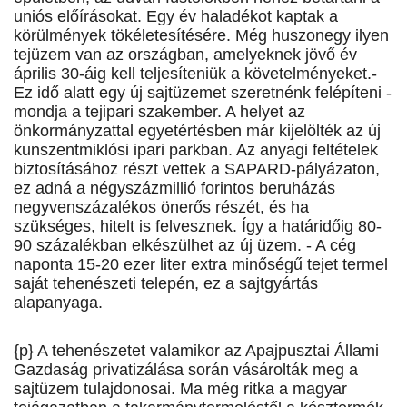
uniós előírásokat. Egy év haladékot kaptak a
körülmények tökéletesítésére. Még huszonegy ilyen
tejüzem van az országban, amelyeknek jövő év
április 30-áig kell teljesíteniük a követelményeket.-
Ez idő alatt egy új sajtüzemet szeretnénk felépíteni -
mondja a tejipari szakember. A helyet az
önkormányzattal egyetértésben már kijelölték az új
kunszentmiklósi ipari parkban. Az anyagi feltételek
biztosításához részt vettek a SAPARD-pályázaton,
ez adná a négyszázmillió forintos beruházás
negyvenszázalékos önerős részét, és ha
szükséges, hitelt is felvesznek. Így a határidőig 80-
90 százalékban elkészülhet az új üzem. - A cég
naponta 15-20 ezer liter extra minőségű tejet termel
saját tehenészeti telepén, ez a sajtgyártás
alapanyaga.
{p} A tehenészetet valamikor az Apajpusztai Állami
Gazdaság privatizálása során vásárolták meg a
sajtüzem tulajdonosai. Ma még ritka a magyar