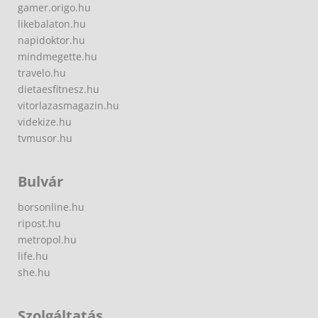
gamer.origo.hu
likebalaton.hu
napidoktor.hu
mindmegette.hu
travelo.hu
dietaesfitnesz.hu
vitorlazasmagazin.hu
videkize.hu
tvmusor.hu
Bulvár
borsonline.hu
ripost.hu
metropol.hu
life.hu
she.hu
Szolgáltatás