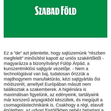
Ez a "de" azt jelentette, hogy sajtüzemünk "részben
megfelelt" minősítést kapott az uniós szakértőktől -
magyarázza a bizonyítványt Fülöp Árpád, a
kunszentmiklósi sajtgyár vezetője. - Nem a
technológiával van baj, tudatosan őrizzük a
majdhogynem manufaktúrás, kézi sajtgyártás ősi
módszerét, amellyel Európában másutt nem
találkoztak a szakemberek. A higiéniára is
maximálisan figyelünk, az edényeink, tartályaink
már korszerű anyagokból készültek, és megújult a
csomagolástechnikánk is. Csakhogy a régi, elavult
épületben, az udvari füstölőkben nehéz betartani a