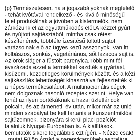
{p} Természetesen, ha a jogszabályoknak megfelelő
- tehát kvótával rendelkező - és kiváló minőségű
tejet produkálnak a jövőben a kistermelők, nem
zárkózunk el az együttműködés elől.A kézzel gyúrt
és nyújtott sajttésztából, mintha csak rétest
készítenének, többféle ízesítésű töltött sajtot
varázsolnak elő az ügyes kezű asszonyok. Van itt
kolbászos, sonkás, vegetáriánus, sőt lazacos sajt is.
Az örök sláger a füstölt parenyica.Több mint fél
évszázada ezzel a termékkel kezdték a gyártást,
kisüzemi, kezdetleges körülmények között, és a kézi
sajtkészítés lehetőségét kihasználva fejlesztették ki
a népes termékcsaládot. A multinacionális cégek
nem dolgoznak hasonló receptek szerint. Helye van
tehát az ilyen portékáknak a hazai üzletláncok
polcain, és az átmeneti év után, mikor már az unió
minden szabályát be kell tartania a kunszentmiklósi
sajtüzemnek, bizonyára sikerül piaci pozíciót
találniuk Nyugat-Európában is. A kiállítások,
bemutatók sikere legalábbis ezt ígéri. - Nézze csak!
- mutat Fülöp Árpád a parenyicaműhely asztalára