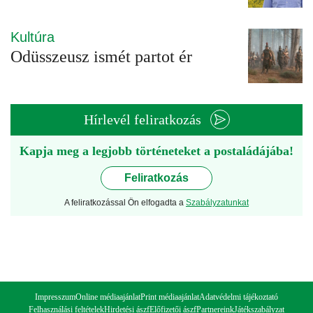
Kultúra
Odüsszeusz ismét partot ér
Hírlevél feliratkozás
Kapja meg a legjobb történeteket a postaládájába!
Feliratkozás
A feliratkozással Ön elfogadta a
Szabályzatunkat
Impresszum
Online médiaajánlat
Print médiaajánlat
Adatvédelmi tájékoztató
Felhasználási feltételek
Hirdetési ászf
Előfizetői ászf
Partnereink
Játékszabályzat