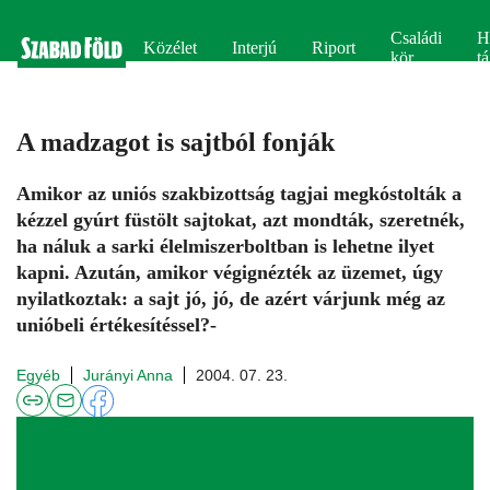
Családi
H
Közélet
Interjú
Riport
kör
tá
A madzagot is sajtból fonják
Amikor az uniós szakbizottság tagjai megkóstolták a
kézzel gyúrt füstölt sajtokat, azt mondták, szeretnék,
ha náluk a sarki élelmiszerboltban is lehetne ilyet
kapni. Azután, amikor végignézték az üzemet, úgy
nyilatkoztak: a sajt jó, jó, de azért várjunk még az
unióbeli értékesítéssel?-
Egyéb
Jurányi Anna
2004. 07. 23.