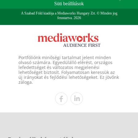
Süti beállítások
A Szabad Föld kiadója a Mediaworks Hungary Zrt. © Minden jog
fenntartva. 2026
Portfóliónk minőségi tartalmat jelent minden
olvasó számára. Egyedülálló elérést, országos
lefedettséget és változatos megjelenési
lehetőséget biztosít. Folyamatosan keressük az
új irányokat és fejlődési lehetőségeket. Ez jövőnk
záloga.