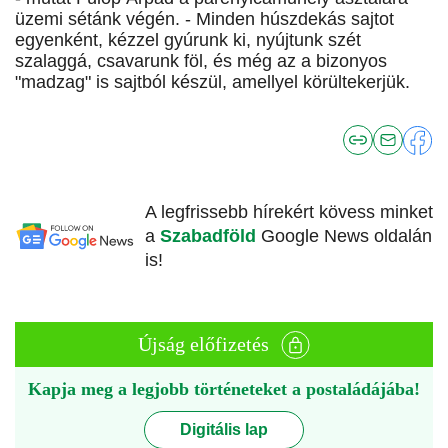
üzemi sétánk végén. - Minden húszdekás sajtot
egyenként, kézzel gyúrunk ki, nyújtunk szét
szalaggá, csavarunk föl, és még az a bizonyos
"madzag" is sajtból készül, amellyel körültekerjük.
A legfrissebb hírekért kövess minket
a
Szabadföld
Google News oldalán
is!
Újság előfizetés
Kapja meg a legjobb történeteket a postaládájába!
Digitális lap