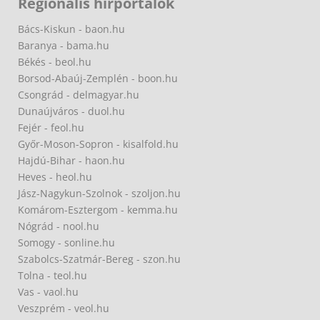
Regionális hírportálok
Bács-Kiskun - baon.hu
Baranya - bama.hu
Békés - beol.hu
Borsod-Abaúj-Zemplén - boon.hu
Csongrád - delmagyar.hu
Dunaújváros - duol.hu
Fejér - feol.hu
Győr-Moson-Sopron - kisalfold.hu
Hajdú-Bihar - haon.hu
Heves - heol.hu
Jász-Nagykun-Szolnok - szoljon.hu
Komárom-Esztergom - kemma.hu
Nógrád - nool.hu
Somogy - sonline.hu
Szabolcs-Szatmár-Bereg - szon.hu
Tolna - teol.hu
Vas - vaol.hu
Veszprém - veol.hu