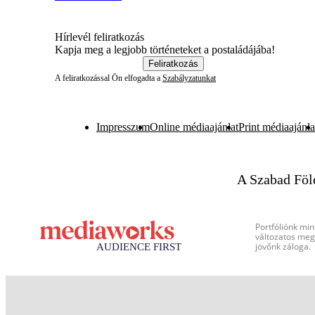
Hírlevél feliratkozás
Kapja meg a legjobb történeteket a postaládájába!
Feliratkozás
A feliratkozással Ön elfogadta a
Szabályzatunkat
Impresszum
Online médiaajánlat
Print médiaajánla
A Szabad Föl
Portfóliónk min
változatos megj
jövőnk záloga.