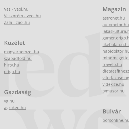
Magazin
Vas - vaol.hu
Veszprém - veol.hu
astronet.hu
Zala - zaol.hu
automotor.hu
lakaskultura.
gamer.origo.
Közélet
likebalaton.h
napidoktor.h
magyarnemzet.hu
mindmegette
szabadfold.hu
travelo.hu
hirtv.hu
dietaesfitnes
origo.hu
vitorlazasma
videkize.hu
Gazdaság
tvmusor.hu
vg.hu
agrokep.hu
Bulvár
borsonline.h