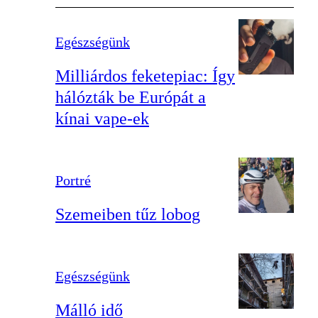
Egészségünk
Milliárdos feketepiac: Így
hálózták be Európát a
kínai vape-ek
Portré
Szemeiben tűz lobog
Egészségünk
Málló idő