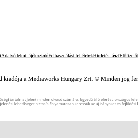
t
Adatvédelmi tájékoztató
Felhasználási feltételek
Hirdetési ászf
Előfizetői
d kiadója a Mediaworks Hungary Zrt. © Minden jog fen
őségi tartalmat jelent minden olvasó számára. Egyedülálló elérést, országos lef
elenési lehetőséget biztosít. Folyamatosan keressük az új irányokat és fejlődési