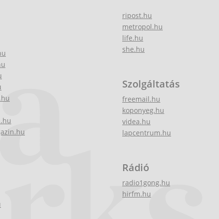
ripost.hu
metropol.hu
life.hu
she.hu
hu
hu
u
Szolgáltatás
u
.hu
freemail.hu
koponyeg.hu
z.hu
videa.hu
gazin.hu
lapcentrum.hu
Rádió
radio1gong.hu
hirfm.hu
u