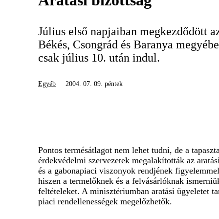
Aratási bizottság
Július első napjaiban megkezdődött az
Békés, Csongrád és Baranya megyében
csak július 10. után indul.
Egyéb
2004. 07. 09. péntek
Pontos termésátlagot nem lehet tudni, de a tapasz
érdekvédelmi szervezetek megalakították az aratási
és a gabonapiaci viszonyok rendjének figyelemmel 
hiszen a termelőknek és a felvásárlóknak ismerniük
feltételeket. A minisztériumban aratási ügyeletet 
piaci rendellenességek megelőzhetők.