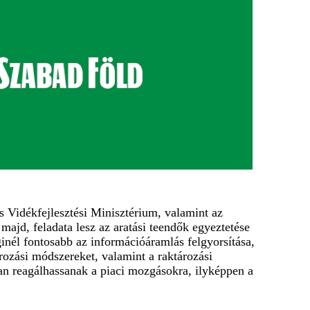
s Vidékfejlesztési Minisztérium, valamint az
majd, feladata lesz az aratási teendők egyeztetése
inél fontosabb az információáramlás felgyorsítása,
írozási módszereket, valamint a raktározási
rsan reagálhassanak a piaci mozgásokra, ilyképpen a