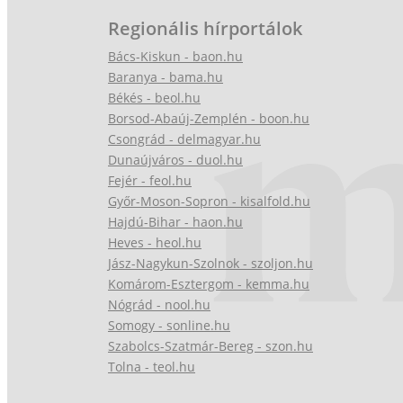
Regionális hírportálok
Bács-Kiskun - baon.hu
Baranya - bama.hu
Békés - beol.hu
Borsod-Abaúj-Zemplén - boon.hu
Csongrád - delmagyar.hu
Dunaújváros - duol.hu
Fejér - feol.hu
Győr-Moson-Sopron - kisalfold.hu
Hajdú-Bihar - haon.hu
Heves - heol.hu
Jász-Nagykun-Szolnok - szoljon.hu
Komárom-Esztergom - kemma.hu
Nógrád - nool.hu
Somogy - sonline.hu
Szabolcs-Szatmár-Bereg - szon.hu
Tolna - teol.hu