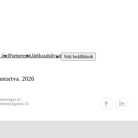
 ászf
Partnereink
Játékszabályzat
Süti beállítások
ntartva. 2026
edettséget és
 lehetőségeket. Ez