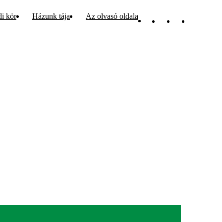
di kör
Házunk tája
Az olvasó oldala