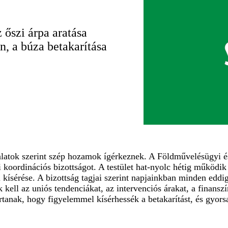
 őszi árpa aratása
, a búza betakarítása
talatok szerint szép hozamok ígérkeznek. A Földművelésügyi é
 koordinációs bizottságot. A testület hat-nyolc hétig működik 
kísérése. A bizottság tagjai szerint napjainkban minden eddig
 kell az uniós tendenciákat, az intervenciós árakat, a finansz
tartanak, hogy figyelemmel kísérhessék a betakarítást, és gyo