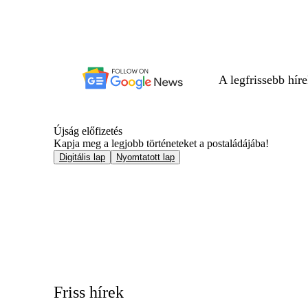
A legfrissebb hír
Újság előfizetés
Kapja meg a legjobb történeteket a postaládájába!
Digitális lap
Nyomtatott lap
Friss hírek