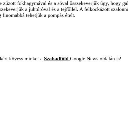
esre zúzott fokhagymával és a sóval összekeverjük úgy, hogy g
keverjük a juhtúróval és a tejföllel. A felkockázott szalonnát
ég finomabbá tehetjük a pompás ételt.
ekért kövess minket a
Szabadföld
Google News oldalán is!