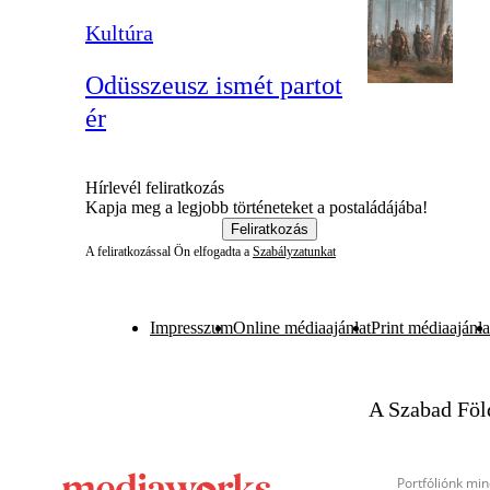
Kultúra
Odüsszeusz ismét partot
ér
Hírlevél feliratkozás
Kapja meg a legjobb történeteket a postaládájába!
Feliratkozás
A feliratkozással Ön elfogadta a
Szabályzatunkat
Impresszum
Online médiaajánlat
Print médiaajánla
A Szabad Föl
Portfóliónk min