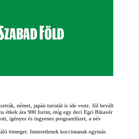
trák, német, japán turistát is ide vonz. Jól bevált
os étkek ára 900 forint, míg egy deci Egri Bikavér
tott, igényes és ingyenes programfüzet, a név
étáló tömeget. Ismeretlenek koccintanak egymás