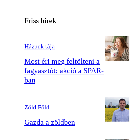
Friss hírek
Házunk tája
Most éri meg feltölteni a
fagyasztót: akció a SPAR-
ban
Zöld Föld
Gazda a zöldben