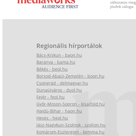
változatos megj
jövőnk záloga.
Regionális hírportálok
Bács-Kiskun - baon.hu
Baranya - bama.hu
Békés - beol.hu
Borsod-Abaúj-Zemplén - boon.hu
Csongrád - delmagyar.hu
Dunaújváros - duol.hu
Fejér - feol.hu
Győr-Moson-Sopron - kisalfold.hu
Hajdú-Bihar - haon.hu
Heves - heol.hu
Jász-Nagykun-Szolnok - szoljon.hu
Komárom-Esztergom - kemma.hu