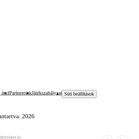
 ászf
Partnereink
Játékszabályzat
Süti beállítások
ntartva. 2026
edettséget és