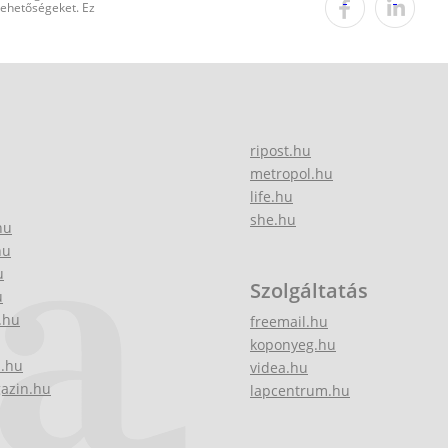
 lehetőségeket. Ez
ripost.hu
metropol.hu
life.hu
she.hu
hu
hu
u
Szolgáltatás
u
.hu
freemail.hu
koponyeg.hu
z.hu
videa.hu
gazin.hu
lapcentrum.hu