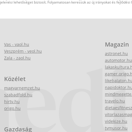
elenési lehetőséget biztosít. Folyamatosan keressük az új irányokat és fejlődési
Magazin
Vas - vaol.hu
Veszprém - veol.hu
astronet.hu
Zala - zaol.hu
automotor.hu
lakaskultura.
gamer.origo.
Közélet
likebalaton.h
napidoktor.h
magyarnemzet.hu
mindmegette
szabadfold.hu
travelo.hu
hirtv.hu
dietaesfitnes
origo.hu
vitorlazasma
videkize.hu
Gazdaság
tvmusor.hu