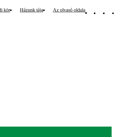
di kör
Házunk tája
Az olvasó oldala