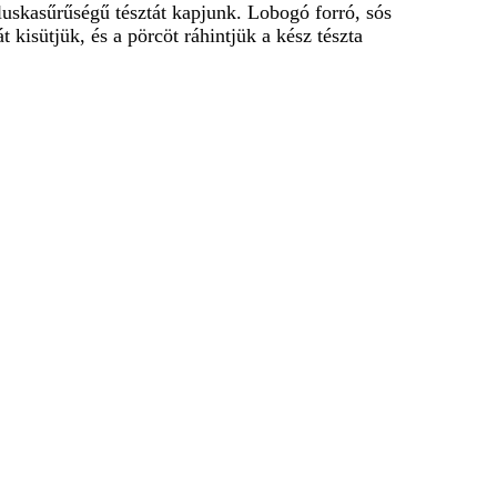
aluskasűrűségű tésztát kapjunk. Lobogó forró, sós
 kisütjük, és a pörcöt ráhintjük a kész tészta