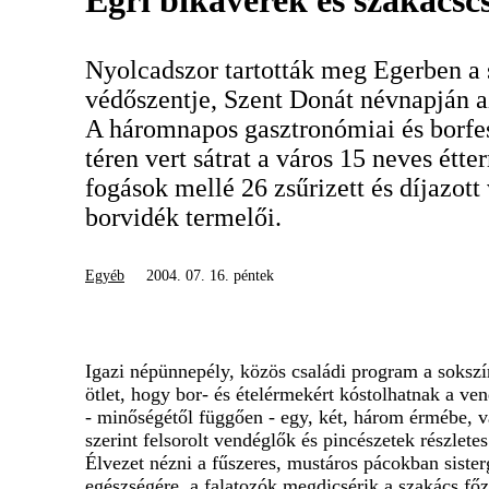
Egri bikavérek és szakácsc
Nyolcadszor tartották meg Egerben a 
védőszentje, Szent Donát névnapján a
A háromnapos gasztronómiai és borfe
téren vert sátrat a város 15 neves étt
fogások mellé 26 zsűrizett és díjazott
borvidék termelői.
Egyéb
2004. 07. 16. péntek
Igazi népünnepély, közös családi program a sokszín
ötlet, hogy bor- és ételérmekért kóstolhatnak a ve
- minőségétől függően - egy, két, három érmébe, va
szerint felsorolt vendéglők és pincészetek részletes
Élvezet nézni a fűszeres, mustáros pácokban siste
egészségére, a falatozók megdicsérik a szakács főz