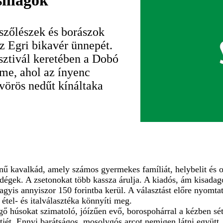
sillagok
szőlészek és borászok
z Egri bikavér ünnepét.
sztivál keretében a Dobó
erme, ahol az ínyenc
 vörös nedűt kínáltaka
ű kavalkád, amely számos gyermekes famíliát, helybelit és osz
ndégek. A zsetonokat több kassza árulja. A kiadós, ám kisadag
gyis annyiszor 150 forintba kerül. A választást előre nyomta
 étel- és italválasztéka könnyíti meg.
rgő húsokat szimatoló, jóízűen evő, borospohárral a kézben s
tjét. Ennyi barátságos, mosolygós arcot nemigen látni együtt.