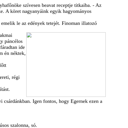
yhafőnöke szívesen beavat receptje titkaiba. - Az
sze. A köret nagyanyáink egyik hagyományos
 emelik le az edények tetejét. Finoman illatozó
zakmai
gy páncélos
fáradtan ide
m én néktek,
őtt
reti, régi
tást.
i csárdánkban. Igen fontos, hogy Egernek ezen a
úsos szalonna, só.