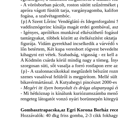
- A vörösborban pácolt, roston sütött szűzérméket 
apróra vágott füstölt tarja, vargányagomba, kali
fogása, a szalvétagombóc.
{p}A Szent Lőrinc Vendéglátó és Idegenforgalmi Sza
vaddisznógerinc kínálja magát erdei gombával, asza
- Igényes, aprólékos munkával elkészíthető fogáso
tantárgyakat, többek között az ételkészítést okta
figurája. Vidám gyerekhad incselkedik a várvédő vi
lőn betértem, Két kupa veresbort rögvest bevedel
kihagyni ezt vétek. Szabadság, vigasság - ez kell 
A Ködmön csárda körül mindig nagy a tömeg. Ínycsi
szorgosan süti, sőt vasalja a forró rostlapon erre 
{p}- A szalonnacsíkokkal megtűzdelt bélszínt rozma
szenes vasalóval felülről is megpirítom. Mellé sül
bikavérmártással. A Kutyahegyi pincészet 2000-es év
- Megéri itt ilyen bonyolult és drága alapanyagú é
- Mi hétköznap is kínálunk kuriózumszámba menő 
rengeteg látogatót vonzó nyári borünnepén kitegy
Gombasztrapacska,az Egri Korona Borház recep
Hozzávalók: 40 dkg friss gomba, 2-3 cikk fokhagyma