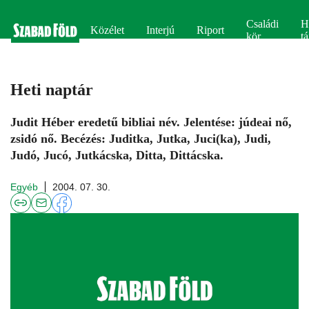
Családi
H
Közélet
Interjú
Riport
kör
tá
Heti naptár
Judit Héber eredetű bibliai név. Jelentése: júdeai nő,
zsidó nő. Becézés: Juditka, Jutka, Juci(ka), Judi,
Judó, Jucó, Jutkácska, Ditta, Dittácska.
Egyéb
2004. 07. 30.