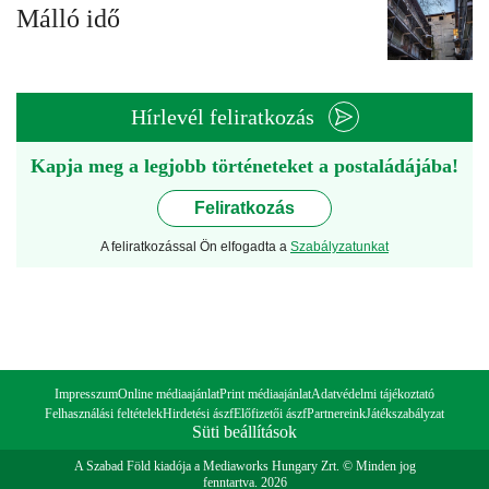
Málló idő
Hírlevél feliratkozás
Kapja meg a legjobb történeteket a postaládájába!
Feliratkozás
A feliratkozással Ön elfogadta a
Szabályzatunkat
Impresszum
Online médiaajánlat
Print médiaajánlat
Adatvédelmi tájékoztató
Felhasználási feltételek
Hirdetési ászf
Előfizetői ászf
Partnereink
Játékszabályzat
Süti beállítások
A Szabad Föld kiadója a Mediaworks Hungary Zrt. © Minden jog
fenntartva. 2026