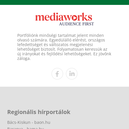
Portfóliónk minőségi tartalmat jelent minden
olvasó számára. Egyedülálló elérést, országos
lefedettséget és változatos megjelenési
lehetőséget biztosít. Folyamatosan keressük az
új irányokat és fejlődési lehetőségeket. Ez jövőnk
záloga.
Regionális hírportálok
Bács-Kiskun - baon.hu
Baranya - bama.hu