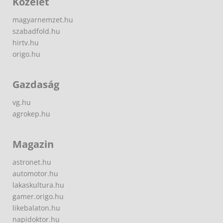
Közélet
magyarnemzet.hu
szabadfold.hu
hirtv.hu
origo.hu
Gazdaság
vg.hu
agrokep.hu
Magazin
astronet.hu
automotor.hu
lakaskultura.hu
gamer.origo.hu
likebalaton.hu
napidoktor.hu