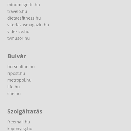
mindmegette.hu
travelo.hu
dietaesfitnesz.hu
vitorlazasmagazin.hu
videkize.hu
tvmusor.hu
Bulvár
borsonline.hu
ripost.hu
metropol.hu
life.hu
she.hu
Szolgáltatás
freemail.hu
koponyeg.hu