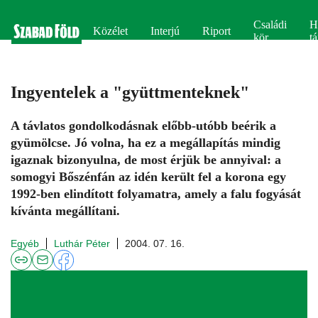
Családi
H
Közélet
Interjú
Riport
kör
tá
Ingyentelek a "gyüttmenteknek"
A távlatos gondolkodásnak előbb-utóbb beérik a
gyümölcse. Jó volna, ha ez a megállapítás mindig
igaznak bizonyulna, de most érjük be annyival: a
somogyi Bőszénfán az idén került fel a korona egy
1992-ben elindított folyamatra, amely a falu fogyását
kívánta megállítani.
Egyéb
Luthár Péter
2004. 07. 16.