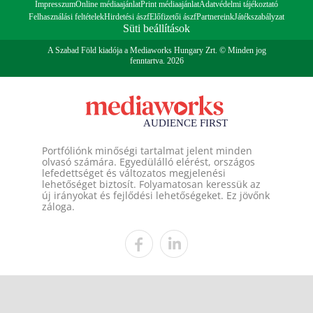
Impresszum
Online médiaajánlat
Print médiaajánlat
Adatvédelmi tájékoztató
Felhasználási feltételek
Hirdetési ászf
Előfizetői ászf
Partnereink
Játékszabályzat
Süti beállítások
A Szabad Föld kiadója a Mediaworks Hungary Zrt. © Minden jog
fenntartva. 2026
Portfóliónk minőségi tartalmat jelent minden
olvasó számára. Egyedülálló elérést, országos
lefedettséget és változatos megjelenési
lehetőséget biztosít. Folyamatosan keressük az
új irányokat és fejlődési lehetőségeket. Ez jövőnk
záloga.