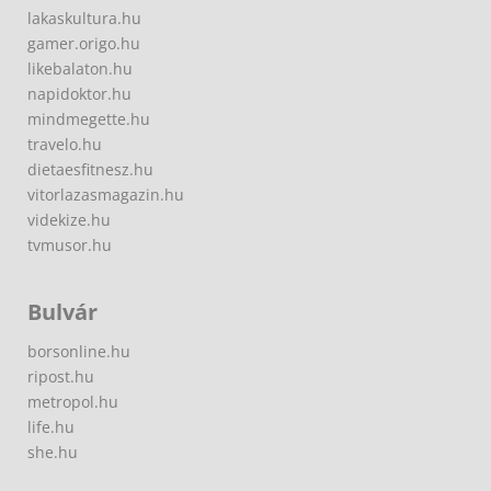
lakaskultura.hu
gamer.origo.hu
likebalaton.hu
napidoktor.hu
mindmegette.hu
travelo.hu
dietaesfitnesz.hu
vitorlazasmagazin.hu
videkize.hu
tvmusor.hu
Bulvár
borsonline.hu
ripost.hu
metropol.hu
life.hu
she.hu