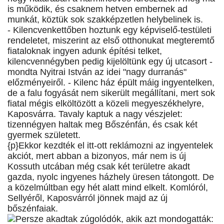
is működik, és csaknem hetven embernek ad
munkát, köztük sok szakképzetlen helybelinek is.
- Kilencvenkettőben hoztunk egy képviselő-testületi
rendeletet, miszerint az első otthonukat megteremtő
fiataloknak ingyen adunk építési telket,
kilencvennégyben pedig kijelöltünk egy új utcasort -
mondta Nyitrai István az idei "nagy durranás"
előzményeiről. - Kilenc ház épült máig ingyentelken,
de a falu fogyását nem sikerült megállítani, mert sok
fiatal mégis elköltözött a közeli megyeszékhelyre,
Kaposvárra. Tavaly kaptuk a nagy vészjelet:
tizennégyen haltak meg Bőszénfán, és csak két
gyermek született.
{p}Ekkor kezdték el itt-ott reklámozni az ingyentelek
akciót, mert abban a bizonyos, már nem is új
Kossuth utcában még csak két területre akadt
gazda, nyolc ingyenes házhely üresen tátongott. De
a közelmúltban egy hét alatt mind elkelt. Komlóról,
Sellyéről, Kaposvárról jönnek majd az új
bőszénfaiak.
Persze akadtak zúgolódók, akik azt mondogatták: