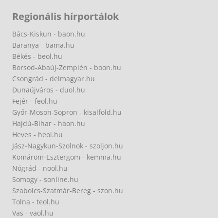
Regionális hírportálok
Bács-Kiskun - baon.hu
Baranya - bama.hu
Békés - beol.hu
Borsod-Abaúj-Zemplén - boon.hu
Csongrád - delmagyar.hu
Dunaújváros - duol.hu
Fejér - feol.hu
Győr-Moson-Sopron - kisalfold.hu
Hajdú-Bihar - haon.hu
Heves - heol.hu
Jász-Nagykun-Szolnok - szoljon.hu
Komárom-Esztergom - kemma.hu
Nógrád - nool.hu
Somogy - sonline.hu
Szabolcs-Szatmár-Bereg - szon.hu
Tolna - teol.hu
Vas - vaol.hu