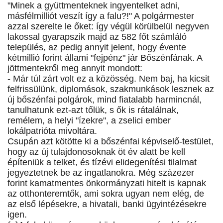
"Minek a gyüttmenteknek ingyentelket adni,
másfélmilliót veszít így a falu?!" A polgármester
azzal szerelte le őket: így végül körülbelül negyven
lakossal gyarapszik majd az 582 főt számláló
település, az pedig annyit jelent, hogy évente
kétmillió forint állami "fejpénz" jár Bőszénfának. A
jöttmentekről meg annyit mondott:
- Már túl zárt volt ez a közösség. Nem baj, ha kicsit
felfrissülünk, diplomások, szakmunkások lesznek az
új bőszénfai polgárok, mind fiatalabb harmincnál,
tanulhatunk ezt-azt tőlük, s ők is rátalálnak,
remélem, a helyi "ízekre", a zselici ember
lokálpatrióta mivoltára.
Csupán azt kötötte ki a bőszénfai képviselő-testület,
hogy az új tulajdonosoknak öt év alatt be kell
építeniük a telket, és tízévi elidegenítési tilalmat
jegyeztetnek be az ingatlanokra. Még százezer
forint kamatmentes önkormányzati hitelt is kapnak
az otthonteremtők, ami sokra ugyan nem elég, de
az első lépésekre, a hivatali, banki ügyintézésekre
igen.