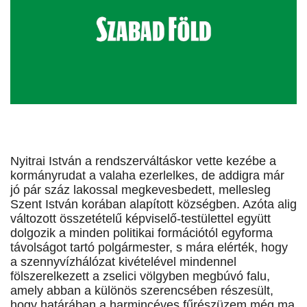
Nyitrai István a rendszerváltáskor vette kezébe a
kormányrudat a valaha ezerlelkes, de addigra már
jó pár száz lakossal megkevesbedett, mellesleg
Szent István korában alapított községben. Azóta alig
változott összetételű képviselő-testülettel együtt
dolgozik a minden politikai formációtól egyforma
távolságot tartó polgármester, s mára elérték, hogy
a szennyvízhálózat kivételével mindennel
fölszerelkezett a zselici völgyben megbúvó falu,
amely abban a különös szerencsében részesült,
hogy határában a harmincéves fűrészüzem még ma