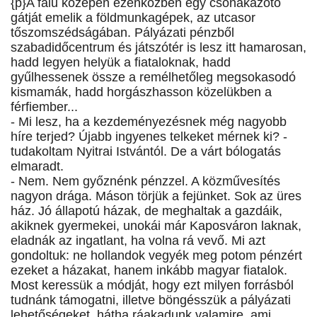
{p}A falu közepén ezenközben egy csónakázótó
gátját emelik a földmunkagépek, az utcasor
tőszomszédságában. Pályázati pénzből
szabadidőcentrum és játszótér is lesz itt hamarosan,
hadd legyen helyük a fiataloknak, hadd
gyűlhessenek össze a remélhetőleg megsokasodó
kismamák, hadd horgászhasson közelükben a
férfiember...
- Mi lesz, ha a kezdeményezésnek még nagyobb
híre terjed? Újabb ingyenes telkeket mérnek ki? -
tudakoltam Nyitrai Istvántól. De a várt bólogatás
elmaradt.
- Nem. Nem győznénk pénzzel. A közművesítés
nagyon drága. Máson törjük a fejünket. Sok az üres
ház. Jó állapotú házak, de meghaltak a gazdáik,
akiknek gyermekei, unokái már Kaposváron laknak,
eladnák az ingatlant, ha volna rá vevő. Mi azt
gondoltuk: ne hollandok vegyék meg potom pénzért
ezeket a házakat, hanem inkább magyar fiatalok.
Most keressük a módját, hogy ezt milyen forrásból
tudnánk támogatni, illetve böngésszük a pályázati
lehetőségeket, hátha ráakadunk valamire, ami