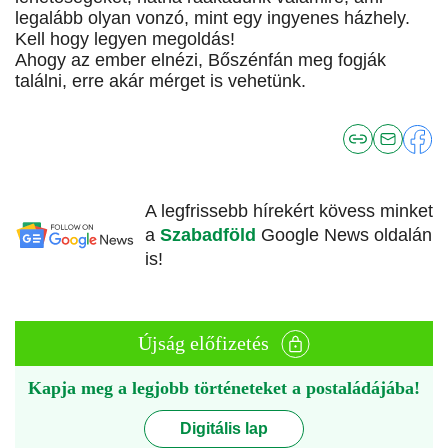
legalább olyan vonzó, mint egy ingyenes házhely.
Kell hogy legyen megoldás!
Ahogy az ember elnézi, Bőszénfán meg fogják
találni, erre akár mérget is vehetünk.
A legfrissebb hírekért kövess minket
a
Szabadföld
Google News oldalán
is!
Újság előfizetés
Kapja meg a legjobb történeteket a postaládájába!
Digitális lap