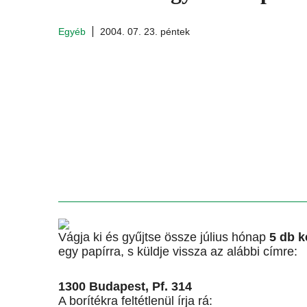
Egyéb
2004. 07. 23. péntek
Vágja ki és gyűjtse össze július hónap
5 db k
egy papírra, s küldje vissza az alábbi címre:
1300 Budapest, Pf. 314
A borítékra feltétlenül írja rá: