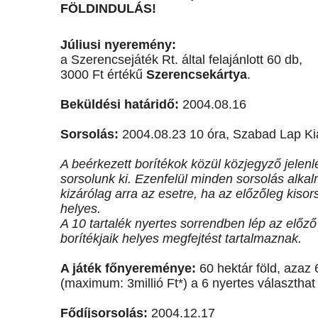
FÖLDINDULÁS!
Júliusi nyeremény:
a Szerencsejáték Rt. által felajánlott 60 db,
3000 Ft értékű
Szerencsekártya
.
Beküldési határidő:
2004.08.16
Sorsolás:
2004.08.23 10 óra, Szabad Lap Kia
A beérkezett borítékok közül közjegyző jelen
sorsolunk ki. Ezenfelül minden sorsolás alkalm
kizárólag arra az esetre, ha az előzőleg kiso
helyes.
A 10 tartalék nyertes sorrendben lép az előz
borítékjaik helyes megfejtést tartalmaznak.
A játék főnyereménye:
60 hektár föld, azaz 
(maximum: 3millió Ft*) a 6 nyertes választhat
Fődíjsorsolás:
2004.12.17