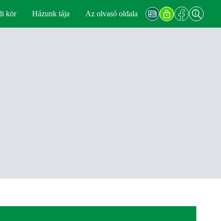
di kör
Házunk tája
Az olvasó oldala