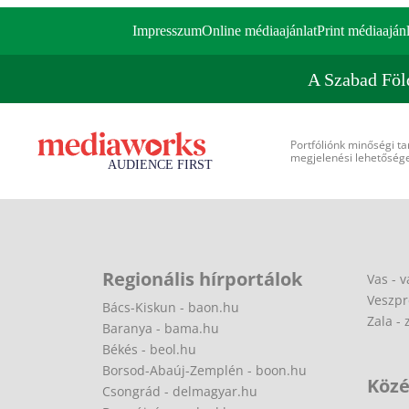
Impresszum
Online médiaajánlat
Print médiaajánl
A Szabad Föl
Portfóliónk minőségi ta
megjelenési lehetőséget
Regionális hírportálok
Vas - v
Veszpr
Bács-Kiskun - baon.hu
Zala - 
Baranya - bama.hu
Békés - beol.hu
Borsod-Abaúj-Zemplén - boon.hu
Közé
Csongrád - delmagyar.hu