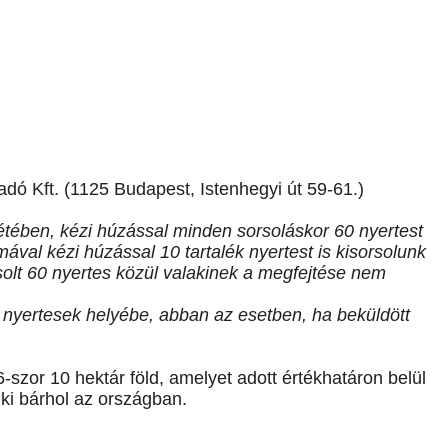
dó Kft. (1125 Budapest, Istenhegyi út 59-61.)
létében, kézi húzással minden sorsoláskor 60 nyertest
ával kézi húzással 10 tartalék nyertest is kisorsolunk
rsolt 60 nyertes közül valakinek a megfejtése nem
ő nyertesek helyébe, abban az esetben, ha beküldött
6-szor 10 hektár föld, amelyet adott értékhatáron belül
 ki bárhol az országban.