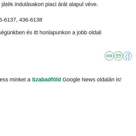
áték indulásakori piaci árát alapul véve.
6-6137, 436-6138
ségünkben és itt honlapunkon a jobb oldali
vess minket a
Szabadföld
Google News oldalán is!