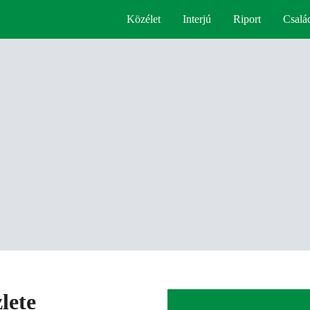
Közélet
Interjú
Riport
Csalá
lete