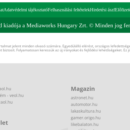
at
Adatvédelmi tájékoztató
Felhasználási feltételek
Hirdetési ászf
Előfizet
d kiadója a Mediaworks Hungary Zrt. © Minden jog fen
rtalmat jelent minden olvasó számára. Egyedülálló elérést, országos lefedettsége
 biztosít. Folyamatosan keressük az új irányokat és fejlődési lehetőségeket. Ez j
Magazin
aol.hu
ém - veol.hu
astronet.hu
zaol.hu
automotor.hu
lakaskultura.hu
gamer.origo.hu
let
likebalaton.hu