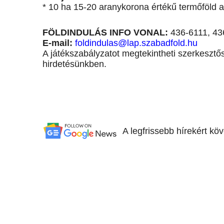
* 10 ha 15-20 aranykorona értékű termőföld a j
FÖLDINDULÁS INFO VONAL:
436-6111, 43
E-mail:
foldindulas@lap.szabadfold.hu
A játékszabályzatot megtekintheti szerkesztő
hirdetésünkben.
A legfrissebb hírekért kö