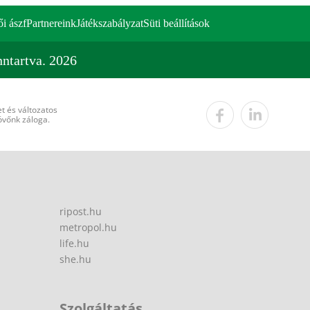
ői ászf
Partnereink
Játékszabályzat
Süti beállítások
ntartva. 2026
t és változatos
övőnk záloga.
ripost.hu
metropol.hu
life.hu
she.hu
Szolgáltatás