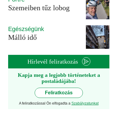
Szemeiben tűz lobog
Egészségünk
Málló idő
Hírlevél feliratkozás
Kapja meg a legjobb történeteket a
postaládájába!
Feliratkozás
A feliratkozással Ön elfogadta a
Szabályzatunkat