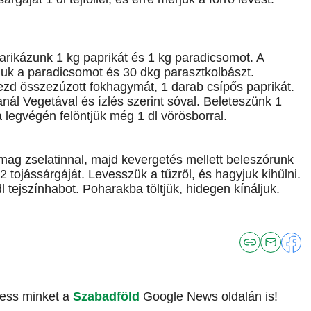
karikázunk 1 kg paprikát és 1 kg paradicsomot. A
uk a paradicsomot és 30 dkg parasztkolbászt.
ezd összezúzott fokhagymát, 1 darab csípős paprikát.
anál Vegetával és ízlés szerint sóval. Beleteszünk 1
a legvégén felöntjük még 1 dl vörösborral.
somag zselatinnal, majd kevergetés mellett beleszórunk
 2 tojássárgáját. Levesszük a tűzről, és hagyjuk kihűlni.
 dl tejszínhabot. Poharakba töltjük, hidegen kínáljuk.
vess minket a
Szabadföld
Google News oldalán is!