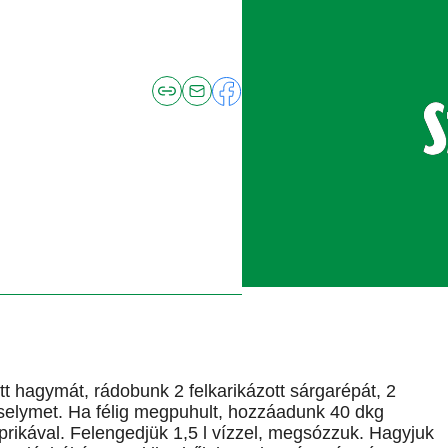
tt hagymát, rádobunk 2 felkarikázott sárgarépát, 2
zselymet. Ha félig megpuhult, hozzáadunk 40 dkg
aprikával. Felengedjük 1,5 l vízzel, megsózzuk. Hagyjuk