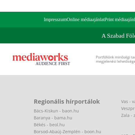
Impresszum
Online médiaajánlat
Print médiaajánl
A Szabad Föl
Portfóliónk minőségi ta
megjelenési lehetőséget
Regionális hírportálok
Vas - v
Veszpr
Bács-Kiskun - baon.hu
Zala - 
Baranya - bama.hu
Békés - beol.hu
Borsod-Abaúj-Zemplén - boon.hu