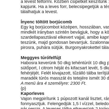
a levest felforrni. Közben csipetkét készítünk
kapjunk. Ha a leves forr, belecsipegetjük a tész
tálalhatjuk a levest.
Ínyenc töltött borjúcomb
Egy kg borjúcombot középen, hosszában, va
mindkét irányban szintén bevágjuk, hogy a köz
szardellapasztával elkevert vajjal, amibe kap
teszünk, majd gondosan bevarrjuk. Szalonnacs
pirosra, puhára sütjük. Burgonyakrokettel tála
Meggyes túrófelfújt
Habosra keverünk 50 dkg tehéntúrót 10 dkg p
sütőport, l citrom héját és kifacsart levét, 
fehérjéjét. Felét kivajazott, tűzálló tálba ter
maradék túrós masszát és tetejére ismét 30 
A menü ára 4 személyre: 2300 Ft.
{p}
Kaporleves
Vajon megpirítunk 1 púpozott kanál lisztet, r
fonnyasztjuk. Felengedjük 1,5 l vízzel, beled
pár percig. A leveses tálba elkeverünk 2 tojássá