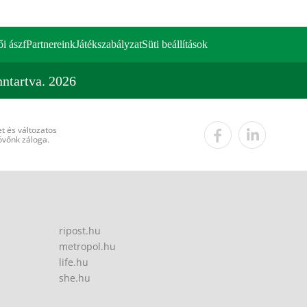
ői ászf
Partnereink
Játékszabályzat
Süti beállítások
ntartva. 2026
t és változatos
övőnk záloga.
ripost.hu
metropol.hu
life.hu
she.hu