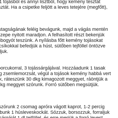
 1 tojásból és annyi lisztből, hogy kemény tésztát
tát. Ha a csipetke feljött a leves tetejére (megfőtt),
stagságának feléig bevágunk, majd a vágás mentén
epe nyitott maradjon. A felhasított részt bekenjük
ribogyót teszünk. A nyílásba főtt kemény tojásokat
íkokkal befedjük a húst, sütőben tejföllel öntözve
ljuk.
orcukorral, 3 tojássárgájával. Hozzáadunk 1 tasak
5 dkg zsemlemorzsát, végül a tojások kemény habbá vert
ítjük, ráteszünk 30 dkg kimagozott meggyet, ráöntjük a
dkg meggyet szórunk. Forró sütőben megsütjük.
ászórunk 2 csomag apróra vágott kaprot, 1-2 percig
obunk 1 húsleveskockát. Sózzuk, borsozzuk, forraljuk
rgáját 1 dl tejföllel, és erre merjük a forró levest.