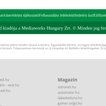
at
Adatvédelmi tájékoztató
Felhasználási feltételek
Hirdetési ászf
Előfizet
d kiadója a Mediaworks Hungary Zrt. © Minden jog fen
rtalmat jelent minden olvasó számára. Egyedülálló elérést, országos lefedettsége
 biztosít. Folyamatosan keressük az új irányokat és fejlődési lehetőségeket. Ez j
Magazin
aol.hu
ém - veol.hu
astronet.hu
zaol.hu
automotor.hu
lakaskultura.hu
gamer.origo.hu