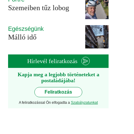
Szemeiben tűz lobog
Egészségünk
Málló idő
Hírlevél feliratkozás
Kapja meg a legjobb történeteket a
postaládájába!
Feliratkozás
A feliratkozással Ön elfogadta a
Szabályzatunkat