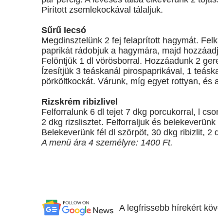
Pirított zsemlekockával tálaljuk.
Sűrű lecsó
Megdinsztelünk 2 fej felaprított hagymát. Fel
paprikát rádobjuk a hagymára, majd hozzáadj
Felöntjük 1 dl vörösborral. Hozzáadunk 2 ger
Ízesítjük 3 teáskanál pirospaprikával, 1 teásk
pörköltkockát. Várunk, míg egyet rottyan, és 
Rizskrém ribizlivel
Felforralunk 6 dl tejet 7 dkg porcukorral, l c
2 dkg rizslisztet. Felforraljuk és belekeverünk
Belekeverünk fél dl szörpöt, 30 dkg ribizlit, 2
A menü ára 4 személyre: 1400 Ft.
A legfrissebb hírekért kö