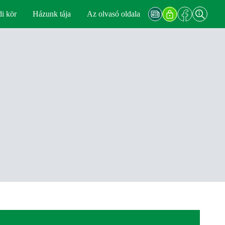
di kör
Házunk tája
Az olvasó oldala