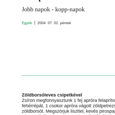
Jobb napok - kopp-napok
Egyéb
2004. 07. 02. péntek
Zöldborsóleves csipetkével
Zsíron megfonnyasztunk 1 fej apróra felapríto
fehérrépát, 1 csokor apróra vágott zöldpetre
zöldborsót. Megszórjuk liszttel, kevés pirosp