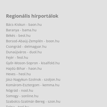
Regionális hírportálok
Bács-Kiskun - baon.hu
Baranya - bama.hu
Békés - beol.hu
Borsod-Abaúj-Zemplén - boon.hu
Csongrád - delmagyar.hu
Dunaújváros - duol.hu
Fejér - feol.hu
Győr-Moson-Sopron - kisalfold.hu
Hajdú-Bihar - haon.hu
Heves - heol.hu
Jász-Nagykun-Szolnok - szoljon.hu
Komárom-Esztergom - kemma.hu
Nógrád - nool.hu
Somogy - sonline.hu
Szabolcs-Szatmár-Bereg - szon.hu
Tolna - teol.hu