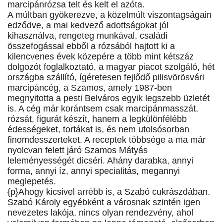
marcipánrózsa telt és kelt el azóta.
A múltban gyökerezve, a közelmúlt viszontagságain
edződve, a mai kedvező adottságokat jól
kihasználva, rengeteg munkával, családi
összefogással ebből a rózsából hajtott ki a
kilencvenes évek közepére a több mint kétszáz
dolgozót foglalkoztató, a magyar piacot szolgáló, hét
országba szállító, ígéretesen fejlődő pilisvörösvári
marcipáncég, a Szamos, amely 1987-ben
megnyitotta a pesti Belváros egyik legszebb üzletét
is. A cég már korántsem csak marcipánmasszát,
rózsát, figurát készít, hanem a legkülönfélébb
édességeket, tortákat is, és nem utolsósorban
finomdesszerteket. A receptek többsége a ma már
nyolcvan felett járó Szamos Mátyás
leleményességét dicséri. Ahány darabka, annyi
forma, annyi íz, annyi specialitás, megannyi
meglepetés.
{p}Ahogy kicsivel arrébb is, a Szabó cukrászdában.
Szabó Károly egyébként a városnak szintén igen
nevezetes lakója, nincs olyan rendezvény, ahol