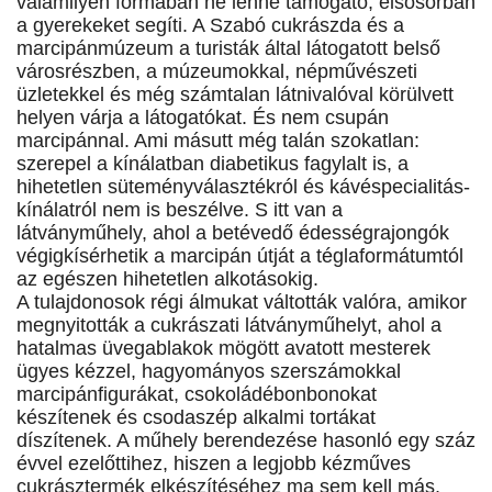
valamilyen formában ne lenne támogató, elsősorban
a gyerekeket segíti. A Szabó cukrászda és a
marcipánmúzeum a turisták által látogatott belső
városrészben, a múzeumokkal, népművészeti
üzletekkel és még számtalan látnivalóval körülvett
helyen várja a látogatókat. És nem csupán
marcipánnal. Ami másutt még talán szokatlan:
szerepel a kínálatban diabetikus fagylalt is, a
hihetetlen süteményválasztékról és kávéspecialitás-
kínálatról nem is beszélve. S itt van a
látványműhely, ahol a betévedő édességrajongók
végigkísérhetik a marcipán útját a téglaformátumtól
az egészen hihetetlen alkotásokig.
A tulajdonosok régi álmukat váltották valóra, amikor
megnyitották a cukrászati látványműhelyt, ahol a
hatalmas üvegablakok mögött avatott mesterek
ügyes kézzel, hagyományos szerszámokkal
marcipánfigurákat, csokoládébonbonokat
készítenek és csodaszép alkalmi tortákat
díszítenek. A műhely berendezése hasonló egy száz
évvel ezelőttihez, hiszen a legjobb kézműves
cukrásztermék elkészítéséhez ma sem kell más,