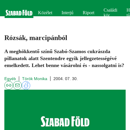
Családi
H
Közélet
Interjú
Riport
kör
tá
Rózsák, marcipánból
A meghökkentő színű Szabó-Szamos cukrászda
pillanatok alatt Szentendre egyik jellegzetességévé
emelkedett. Lehet benne vásárolni és - nassolgatni is?
Egyéb
Török Monika
2004. 07. 30.