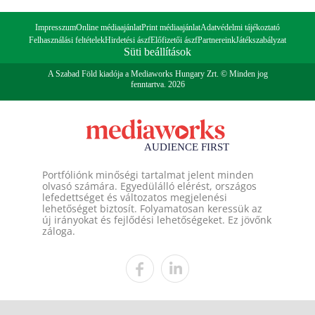
Impresszum
Online médiaajánlat
Print médiaajánlat
Adatvédelmi tájékoztató
Felhasználási feltételek
Hirdetési ászf
Előfizetői ászf
Partnereink
Játékszabályzat
Süti beállítások
A Szabad Föld kiadója a Mediaworks Hungary Zrt. © Minden jog
fenntartva. 2026
Portfóliónk minőségi tartalmat jelent minden
olvasó számára. Egyedülálló elérést, országos
lefedettséget és változatos megjelenési
lehetőséget biztosít. Folyamatosan keressük az
új irányokat és fejlődési lehetőségeket. Ez jövőnk
záloga.