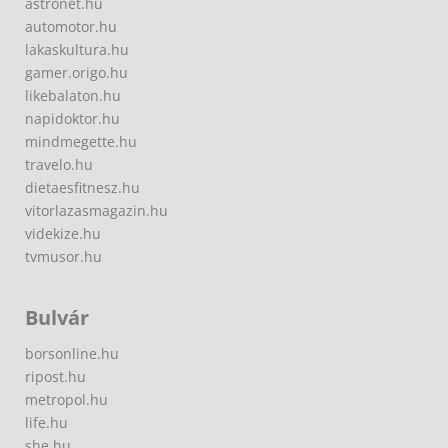
astronet.hu
automotor.hu
lakaskultura.hu
gamer.origo.hu
likebalaton.hu
napidoktor.hu
mindmegette.hu
travelo.hu
dietaesfitnesz.hu
vitorlazasmagazin.hu
videkize.hu
tvmusor.hu
Bulvár
borsonline.hu
ripost.hu
metropol.hu
life.hu
she.hu