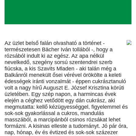
Az üzlet belső falán olvasható a történet -
természetesen Bächer Iván tollából -, hogy a
rózsából indult ki az egész. Az apa nélkül
nevelkedő, szegény sorsú szentendrei szerb
fiúcska, a kis Szavits Mladen - aki talán még a
Balkánról menekült ősei vérével örökölte a keleti
édességek iránti vonzalmát - éppen cukrásztanuló
volt a nagy hírű Auguszt E. József Krisztina körúti
üzletében. Egy szép napon, a harmincas évek
elején a céghez vetődött egy dán cukrász, aki
megmutatta: kellő kézügyességgel, figyelemmel és
sok-sok gyakorlással a cukros, mandulás
masszából, a marcipánból csinos rózsákat lehet
formázni. A kisinas elleste a tudományt. Jó pár óra,
nap, hónap, év és évtized és sok-sok százezer