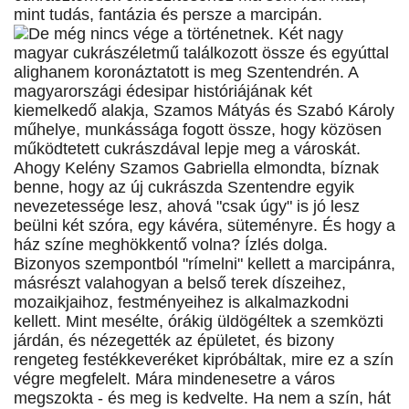
mint tudás, fantázia és persze a marcipán.
De még nincs vége a történetnek. Két nagy
magyar cukrászéletmű találkozott össze és egyúttal
alighanem koronáztatott is meg Szentendrén. A
magyarországi édesipar históriájának két
kiemelkedő alakja, Szamos Mátyás és Szabó Károly
műhelye, munkássága fogott össze, hogy közösen
működtetett cukrászdával lepje meg a városkát.
Ahogy Kelény Szamos Gabriella elmondta, bíznak
benne, hogy az új cukrászda Szentendre egyik
nevezetessége lesz, ahová "csak úgy" is jó lesz
beülni két szóra, egy kávéra, süteményre. És hogy a
ház színe meghökkentő volna? Ízlés dolga.
Bizonyos szempontból "rímelni" kellett a marcipánra,
másrészt valahogyan a belső terek díszeihez,
mozaikjaihoz, festményeihez is alkalmazkodni
kellett. Mint mesélte, órákig üldögéltek a szemközti
járdán, és nézegették az épületet, és bizony
rengeteg festékkeveréket kipróbáltak, mire ez a szín
végre megfelelt. Mára mindenesetre a város
megszokta - és meg is kedvelte. Ha nem a szín, hát