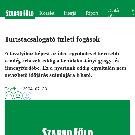
Családi
H
Közélet
Interjú
Riport
kör
tá
Turistacsalogató üzleti fogások
A tavalyihoz képest az idén egyötödével kevesebb
vendég érkezett eddig a kehidakustányi gyógy- és
élményfürdőbe. Ez a nyárinak eddig egyáltalán nem
nevezhető időjárás számlájára írható.
Egyéb
2004. 07. 23.