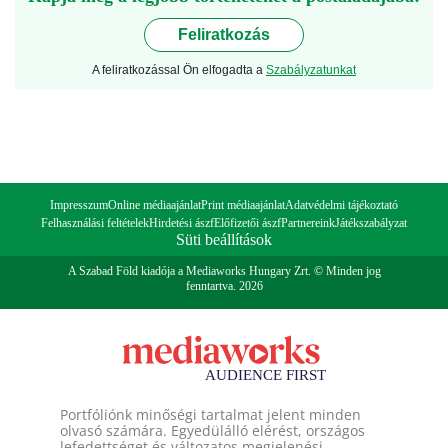
Feliratkozás
A feliratkozással Ön elfogadta a
Szabályzatunkat
Impresszum
Online médiaajánlat
Print médiaajánlat
Adatvédelmi tájékoztató
Felhasználási feltételek
Hirdetési ászf
Előfizetői ászf
Partnereink
Játékszabályzat
Süti beállítások
A Szabad Föld kiadója a Mediaworks Hungary Zrt. © Minden jog
fenntartva. 2026
Portfóliónk minőségi tartalmat jelent minden
olvasó számára. Egyedülálló elérést, országos
lefedettséget és változatos megjelenési