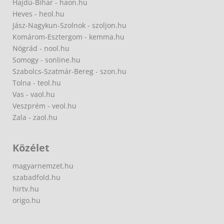
Hajdú-Bihar - haon.hu
Heves - heol.hu
Jász-Nagykun-Szolnok - szoljon.hu
Komárom-Esztergom - kemma.hu
Nógrád - nool.hu
Somogy - sonline.hu
Szabolcs-Szatmár-Bereg - szon.hu
Tolna - teol.hu
Vas - vaol.hu
Veszprém - veol.hu
Zala - zaol.hu
Közélet
magyarnemzet.hu
szabadfold.hu
hirtv.hu
origo.hu