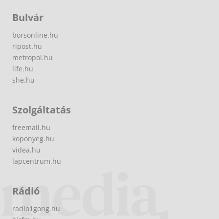
Bulvár
borsonline.hu
ripost.hu
metropol.hu
life.hu
she.hu
Szolgáltatás
freemail.hu
koponyeg.hu
videa.hu
lapcentrum.hu
Rádió
radio1gong.hu