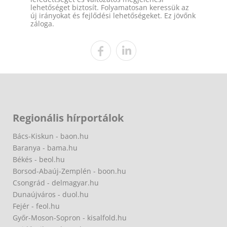
lehetőséget biztosít. Folyamatosan keressük az
új irányokat és fejlődési lehetőségeket. Ez jövőnk
záloga.
Regionális hírportálok
Bács-Kiskun - baon.hu
Baranya - bama.hu
Békés - beol.hu
Borsod-Abaúj-Zemplén - boon.hu
Csongrád - delmagyar.hu
Dunaújváros - duol.hu
Fejér - feol.hu
Győr-Moson-Sopron - kisalfold.hu