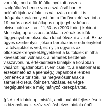
vonzók, mert a fürdő által nyújtott összes
szolgáltatás benne van a szállásdíjban. A
belépődíjak az áfakulcs változása miatt itt is
drágábbak valamelyest, ám a fürdővezető szerint a
19 eurós ausztriai átlagos napijegyhez képest
elviselhető az itteni 11,60-as (2900 forint) kehidai.
Mellesleg apró csipes órákkal a zónák és idők
függvényében olcsóbban lehet élvezni a vizet. Ez az
ügyes szerkentyű - jókora beruházás eredményként
- a tolvajoktól is véd, ez nyitja ugyanis az
öltözőszekrényeket.Egyébként a külföldiek mintha
kevesebben volnának, a németek kezdenek
visszavonulni, értékesítésre kínálják a korábban
vásárolt ingatlanokat. (Nem csak itt, a Balatonnál is
érzékelhető ez a jelenség.) Japánból ellenben
jönnének a turisták, ha megvalósulnának a
sármelléki repülőtér beruházásai, és végre
megépülnének a még hiányzó kerékpárutak.
{p} A kehidaiak optimisták, amit további fejlesztéseik
is bizonyítanak, száz szálláshelyes biofalu épül,