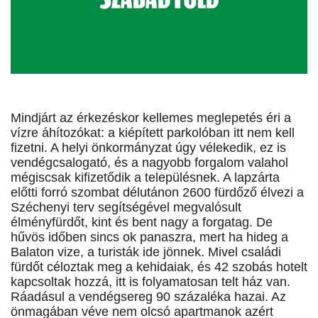
Mindjárt az érkezéskor kellemes meglepetés éri a
vízre áhítozókat: a kiépített parkolóban itt nem kell
fizetni. A helyi önkormányzat úgy vélekedik, ez is
vendégcsalogató, és a nagyobb forgalom valahol
mégiscsak kifizetődik a településnek. A lapzárta
előtti forró szombat délutánon 2600 fürdőző élvezi a
Széchenyi terv segítségével megvalósult
élményfürdőt, kint és bent nagy a forgatag. De
hűvös időben sincs ok panaszra, mert ha hideg a
Balaton vize, a turisták ide jönnek. Mivel családi
fürdőt céloztak meg a kehidaiak, és 42 szobás hotelt
kapcsoltak hozzá, itt is folyamatosan telt ház van.
Ráadásul a vendégsereg 90 százaléka hazai. Az
önmagában véve nem olcsó apartmanok azért