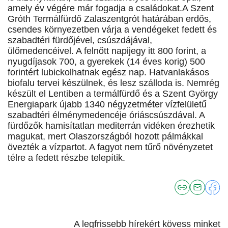
amely év végére már fogadja a családokat.A Szent
Gróth Termálfürdő Zalaszentgrót határában erdős,
csendes környezetben várja a vendégeket fedett és
szabadtéri fürdőjével, csúszdájával,
ülőmedencéivel. A felnőtt napijegy itt 800 forint, a
nyugdíjasok 700, a gyerekek (14 éves korig) 500
forintért lubickolhatnak egész nap. Hatvanlakásos
biofalu tervei készülnek, és lesz szálloda is. Nemrég
készült el Lentiben a termálfürdő és a Szent György
Energiapark újabb 1340 négyzetméter vízfelületű
szabadtéri élménymedencéje óriáscsúszdával. A
fürdőzők hamisítatlan mediterrán vidéken érezhetik
magukat, mert Olaszországból hozott pálmákkal
övezték a vízpartot. A fagyot nem tűrő növényzetet
télre a fedett részbe telepítik.
A legfrissebb hírekért kövess minket