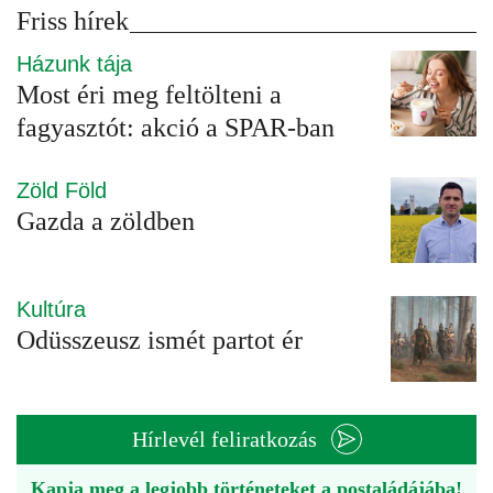
Friss hírek
Házunk tája
Most éri meg feltölteni a
fagyasztót: akció a SPAR-ban
Zöld Föld
Gazda a zöldben
Kultúra
Odüsszeusz ismét partot ér
Hírlevél feliratkozás
Kapja meg a legjobb történeteket a postaládájába!