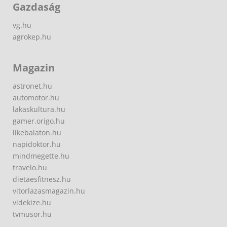
Gazdaság
vg.hu
agrokep.hu
Magazin
astronet.hu
automotor.hu
lakaskultura.hu
gamer.origo.hu
likebalaton.hu
napidoktor.hu
mindmegette.hu
travelo.hu
dietaesfitnesz.hu
vitorlazasmagazin.hu
videkize.hu
tvmusor.hu