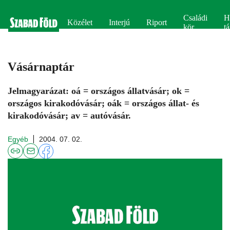
Családi
H
Közélet
Interjú
Riport
kör
tá
Vásárnaptár
Jelmagyarázat: oá = országos állatvásár; ok =
országos kirakodóvásár; oák = országos állat- és
kirakodóvásár; av = autóvásár.
Egyéb
2004. 07. 02.