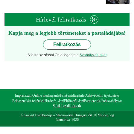
Hírlevél feliratkozás
Kapja meg a legjobb történeteket a postaládájába!
Feliratkozás
A feliratkozással Ön elfogadta a
Szabályzatunkat
Impresszum
Online médiaajánlat
Print médiaajánlat
Adatvédelmi tájékoztató
Felhasználási feltételek
Hirdetési ászf
Előfizetői ászf
Partnereink
Játékszabályzat
Süti beállítások
A Szabad Föld kiadója a Mediaworks Hungary Zrt. © Minden jog
fenntartva. 2026