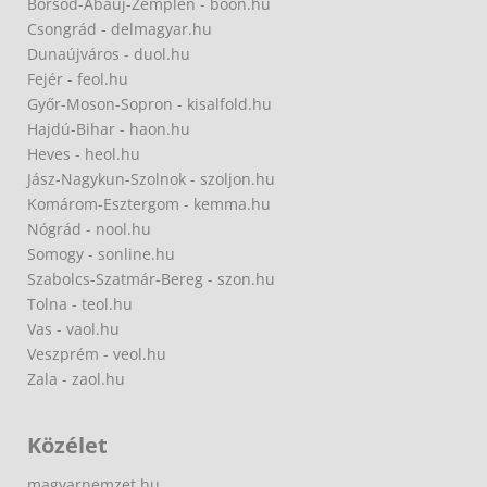
Borsod-Abaúj-Zemplén - boon.hu
Csongrád - delmagyar.hu
Dunaújváros - duol.hu
Fejér - feol.hu
Győr-Moson-Sopron - kisalfold.hu
Hajdú-Bihar - haon.hu
Heves - heol.hu
Jász-Nagykun-Szolnok - szoljon.hu
Komárom-Esztergom - kemma.hu
Nógrád - nool.hu
Somogy - sonline.hu
Szabolcs-Szatmár-Bereg - szon.hu
Tolna - teol.hu
Vas - vaol.hu
Veszprém - veol.hu
Zala - zaol.hu
Közélet
magyarnemzet.hu