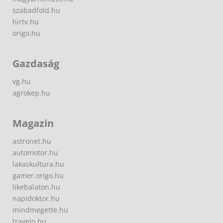
szabadfold.hu
hirtv.hu
origo.hu
Gazdaság
vg.hu
agrokep.hu
Magazin
astronet.hu
automotor.hu
lakaskultura.hu
gamer.origo.hu
likebalaton.hu
napidoktor.hu
mindmegette.hu
travelo.hu