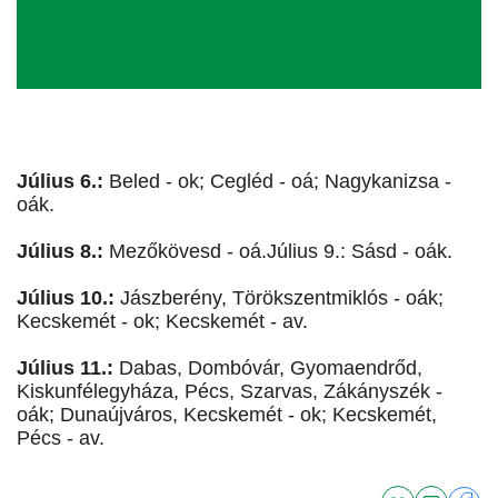
Július 6.:
Beled - ok; Cegléd - oá; Nagykanizsa -
oák.
Július 8.:
Mezőkövesd - oá.Július 9.: Sásd - oák.
Július 10.:
Jászberény, Törökszentmiklós - oák;
Kecskemét - ok; Kecskemét - av.
Július 11.:
Dabas, Dombóvár, Gyomaendrőd,
Kiskunfélegyháza, Pécs, Szarvas, Zákányszék -
oák; Dunaújváros, Kecskemét - ok; Kecskemét,
Pécs - av.