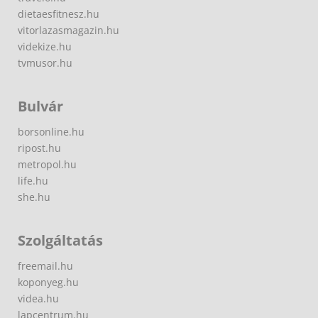
dietaesfitnesz.hu
vitorlazasmagazin.hu
videkize.hu
tvmusor.hu
Bulvár
borsonline.hu
ripost.hu
metropol.hu
life.hu
she.hu
Szolgáltatás
freemail.hu
koponyeg.hu
videa.hu
lapcentrum.hu