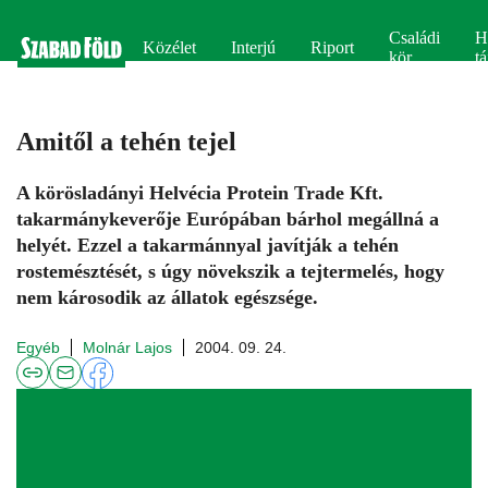
Családi
H
Közélet
Interjú
Riport
kör
tá
Amitől a tehén tejel
A körösladányi Helvécia Protein Trade Kft.
takarmánykeverője Európában bárhol megállná a
helyét. Ezzel a takarmánnyal javítják a tehén
rostemésztését, s úgy növekszik a tejtermelés, hogy
nem károsodik az állatok egészsége.
Egyéb
Molnár Lajos
2004. 09. 24.