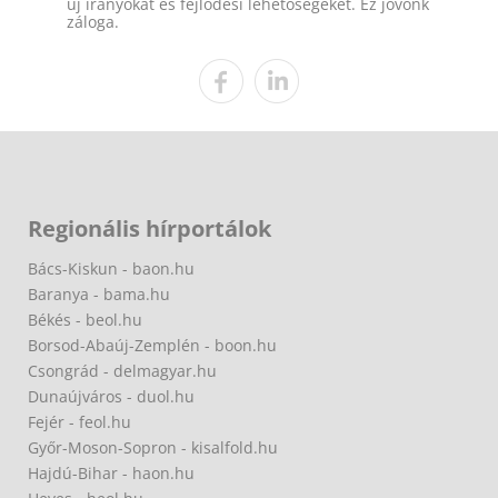
új irányokat és fejlődési lehetőségeket. Ez jövőnk
záloga.
Regionális hírportálok
Bács-Kiskun - baon.hu
Baranya - bama.hu
Békés - beol.hu
Borsod-Abaúj-Zemplén - boon.hu
Csongrád - delmagyar.hu
Dunaújváros - duol.hu
Fejér - feol.hu
Győr-Moson-Sopron - kisalfold.hu
Hajdú-Bihar - haon.hu