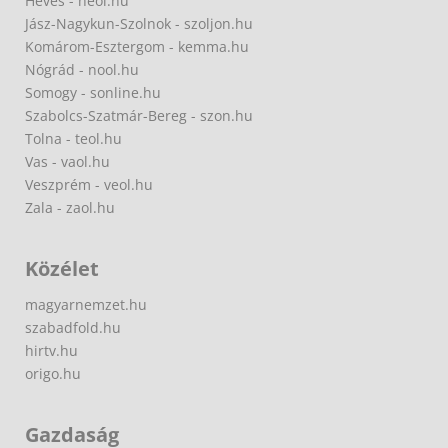
Heves - heol.hu
Jász-Nagykun-Szolnok - szoljon.hu
Komárom-Esztergom - kemma.hu
Nógrád - nool.hu
Somogy - sonline.hu
Szabolcs-Szatmár-Bereg - szon.hu
Tolna - teol.hu
Vas - vaol.hu
Veszprém - veol.hu
Zala - zaol.hu
Közélet
magyarnemzet.hu
szabadfold.hu
hirtv.hu
origo.hu
Gazdaság