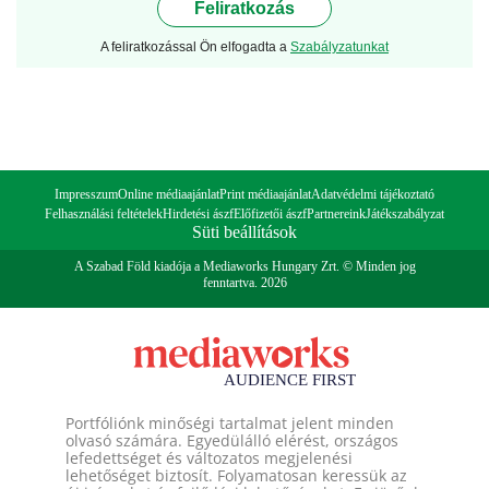
Feliratkozás
A feliratkozással Ön elfogadta a
Szabályzatunkat
Impresszum
Online médiaajánlat
Print médiaajánlat
Adatvédelmi tájékoztató
Felhasználási feltételek
Hirdetési ászf
Előfizetői ászf
Partnereink
Játékszabályzat
Süti beállítások
A Szabad Föld kiadója a Mediaworks Hungary Zrt. © Minden jog
fenntartva. 2026
Portfóliónk minőségi tartalmat jelent minden
olvasó számára. Egyedülálló elérést, országos
lefedettséget és változatos megjelenési
lehetőséget biztosít. Folyamatosan keressük az