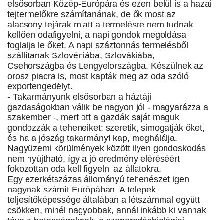
elsősorban Közép-Európára és ezen belül is a hazai
tejtermelőkre számítanának, de ők most az
alacsony tejárak miatt a termelésre nem tudnak
kellően odafigyelni, a napi gondok megoldása
foglalja le őket. A napi száztonnás termelésből
szállítanak Szlovéniába, Szlovákiába,
Csehországba és Lengyelországba. Készülnek az
orosz piacra is, most kapták meg az oda szóló
exportengedélyt.
- Takarmányunk elsősorban a háztáji
gazdaságokban válik be nagyon jól - magyarázza a
szakember -, mert ott a gazdák saját maguk
gondozzák a teheneiket: szeretik, simogatják őket,
és ha a jószág takarmányt kap, meghálálja.
Nagyüzemi körülmények között ilyen gondoskodás
nem nyújtható, így a jó eredmény eléréséért
fokozottan oda kell figyelni az állatokra.
Egy ezerkétszázas állományú tehenészet igen
nagynak számít Európában. A telepek
teljesítőképessége általában a létszámmal együtt
csökken, minél nagyobbak, annál inkább ki vannak