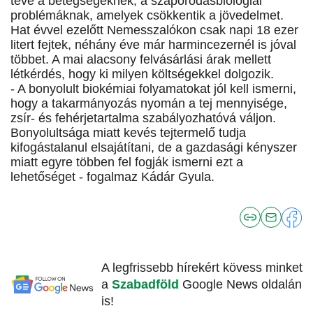
téve a betegségeknek, a szaporodásbiológiai
problémáknak, amelyek csökkentik a jövedelmet.
Hat évvel ezelőtt Nemesszalókon csak napi 18 ezer
litert fejtek, néhány éve már harmincezernél is jóval
többet. A mai alacsony felvásárlási árak mellett
létkérdés, hogy ki milyen költségekkel dolgozik.
- A bonyolult biokémiai folyamatokat jól kell ismerni,
hogy a takarmányozás nyomán a tej mennyisége,
zsír- és fehérjetartalma szabályozhatóvá váljon.
Bonyolultsága miatt kevés tejtermelő tudja
kifogástalanul elsajátítani, de a gazdasági kényszer
miatt egyre többen fel fogják ismerni ezt a
lehetőséget - fogalmaz Kádár Gyula.
A legfrissebb hírekért kövess minket
a
Szabadföld
Google News oldalán
is!