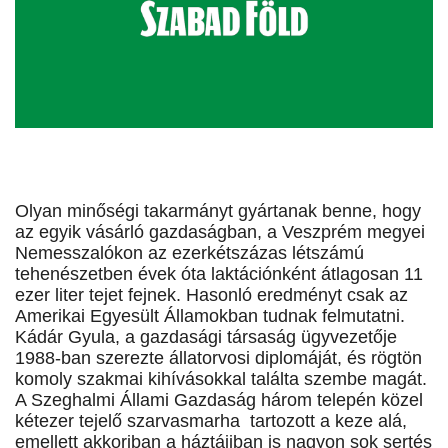
Olyan minőségi takarmányt gyártanak benne, hogy
az egyik vásárló gazdaságban, a Veszprém megyei
Nemesszalókon az ezerkétszázas létszámú
tehenészetben évek óta laktációnként átlagosan 11
ezer liter tejet fejnek. Hasonló eredményt csak az
Amerikai Egyesült Államokban tudnak felmutatni.
Kádár Gyula, a gazdasági társaság ügyvezetője
1988-ban szerezte állatorvosi diplomáját, és rögtön
komoly szakmai kihívásokkal találta szembe magát.
A Szeghalmi Állami Gazdaság három telepén közel
kétezer tejelő szarvasmarha tartozott a keze alá,
emellett akkoriban a háztájiban is nagyon sok sertés