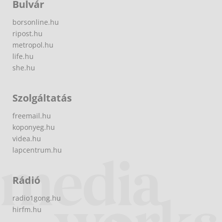
Bulvár
borsonline.hu
ripost.hu
metropol.hu
life.hu
she.hu
Szolgáltatás
freemail.hu
koponyeg.hu
videa.hu
lapcentrum.hu
Rádió
radio1gong.hu
hirfm.hu