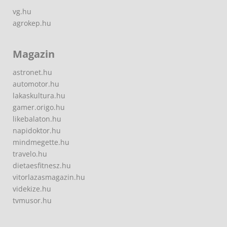
vg.hu
agrokep.hu
Magazin
astronet.hu
automotor.hu
lakaskultura.hu
gamer.origo.hu
likebalaton.hu
napidoktor.hu
mindmegette.hu
travelo.hu
dietaesfitnesz.hu
vitorlazasmagazin.hu
videkize.hu
tvmusor.hu