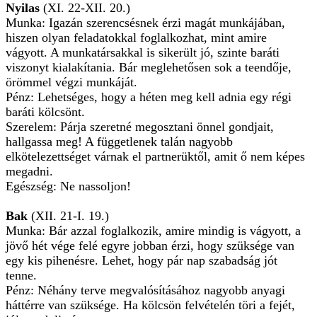
Nyilas
(XI. 22-XII. 20.)
Munka: Igazán szerencsésnek érzi magát munkájában,
hiszen olyan feladatokkal foglalkozhat, mint amire
vágyott. A munkatársakkal is sikerült jó, szinte baráti
viszonyt kialakítania. Bár meglehetősen sok a teendője,
örömmel végzi munkáját.
Pénz: Lehetséges, hogy a héten meg kell adnia egy régi
baráti kölcsönt.
Szerelem: Párja szeretné megosztani önnel gondjait,
hallgassa meg! A függetlenek talán nagyobb
elkötelezettséget várnak el partnerüktől, amit ő nem képes
megadni.
Egészség: Ne nassoljon!
Bak
(XII. 21-I. 19.)
Munka: Bár azzal foglalkozik, amire mindig is vágyott, a
jövő hét vége felé egyre jobban érzi, hogy szüksége van
egy kis pihenésre. Lehet, hogy pár nap szabadság jót
tenne.
Pénz: Néhány terve megvalósításához nagyobb anyagi
háttérre van szüksége. Ha kölcsön felvételén töri a fejét,