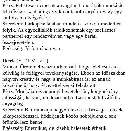
Pénz: Felettesei nemcsak anyagilag honorálják munkáját,
lehetőséget kaphat egy szakmai tanulmányútra vagy egy
tanfolyam elvégzésére.
Szerelem: Párkapcsolatában minden a szokott mederben
folyik. Az egyedülállók találkozhatnak egy szellemes
partnerrel egy rendezvényen vagy egy baráti
összejövetelen.
Egészség: Jó formában van.
Ikrek
(V. 21-VI. 21.)
Munka: Örömmel veszi tudomásul, hogy felettesei és a
külvilág is felfigyel tevékenységére. Ebben az időszakban
nagyon kreatív és nagy a munkabírása is; ez annak
köszönhető, hogy élvezettel végzi feladatait.
Pénz: Munkája révén annyi bevétele jön, hogy néhány
adósságát, ha van, rendezni tudja. Lassan stabilizálódik
anyagilag.
Szerelem: Bár munkája nagyon leköti, a hétvégét töltsék
kikapcsolódással, hódoljanak közös hobbijuknak, sok
örömük lesz benne.
Egészség: Energikus, de kisebb balesetek érhetik.