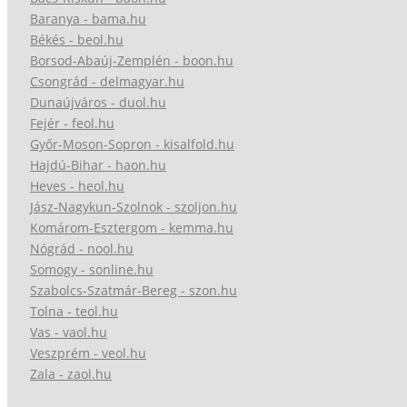
Baranya - bama.hu
Békés - beol.hu
Borsod-Abaúj-Zemplén - boon.hu
Csongrád - delmagyar.hu
Dunaújváros - duol.hu
Fejér - feol.hu
Győr-Moson-Sopron - kisalfold.hu
Hajdú-Bihar - haon.hu
Heves - heol.hu
Jász-Nagykun-Szolnok - szoljon.hu
Komárom-Esztergom - kemma.hu
Nógrád - nool.hu
Somogy - sonline.hu
Szabolcs-Szatmár-Bereg - szon.hu
Tolna - teol.hu
Vas - vaol.hu
Veszprém - veol.hu
Zala - zaol.hu