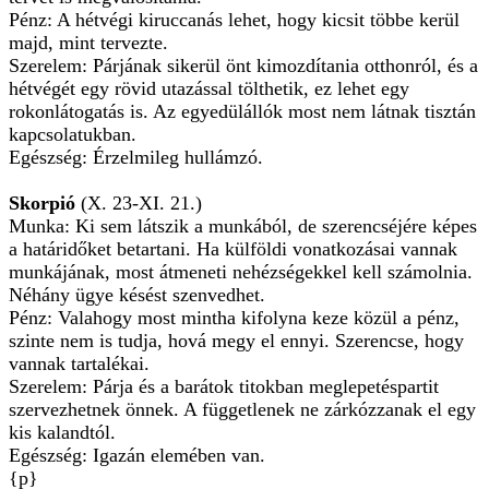
Pénz: A hétvégi kiruccanás lehet, hogy kicsit többe kerül
majd, mint tervezte.
Szerelem: Párjának sikerül önt kimozdítania otthonról, és a
hétvégét egy rövid utazással tölthetik, ez lehet egy
rokonlátogatás is. Az egyedülállók most nem látnak tisztán
kapcsolatukban.
Egészség: Érzelmileg hullámzó.
Skorpió
(X. 23-XI. 21.)
Munka: Ki sem látszik a munkából, de szerencséjére képes
a határidőket betartani. Ha külföldi vonatkozásai vannak
munkájának, most átmeneti nehézségekkel kell számolnia.
Néhány ügye késést szenvedhet.
Pénz: Valahogy most mintha kifolyna keze közül a pénz,
szinte nem is tudja, hová megy el ennyi. Szerencse, hogy
vannak tartalékai.
Szerelem: Párja és a barátok titokban meglepetéspartit
szervezhetnek önnek. A függetlenek ne zárkózzanak el egy
kis kalandtól.
Egészség: Igazán elemében van.
{p}