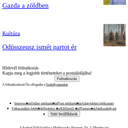
Gazda a zöldben
Kultúra
Odüsszeusz ismét partot ér
Hírlevél feliratkozás
Kapja meg a legjobb történeteket a postaládájába!
Feliratkozás
A feliratkozással Ön elfogadta a
Szabályzatunkat
Impresszum
Online médiaajánlat
Print médiaajánlat
Adatvédelmi tájékoztató
Felhasználási feltételek
Hirdetési ászf
Előfizetői ászf
Partnereink
Játékszabályzat
Süti beállítások
A Szabad Föld kiadója a Mediaworks Hungary Zrt. © Minden jog