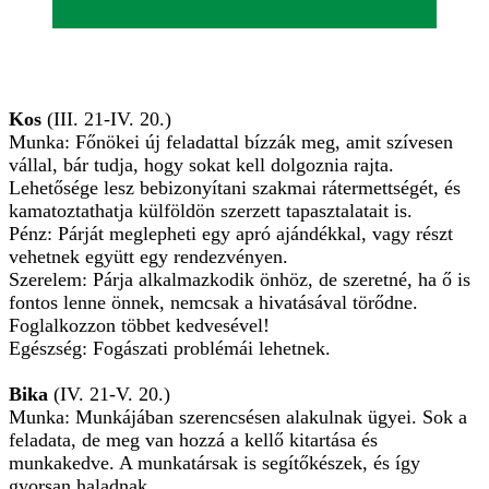
Kos
(III. 21-IV. 20.)
Munka: Főnökei új feladattal bízzák meg, amit szívesen
vállal, bár tudja, hogy sokat kell dolgoznia rajta.
Lehetősége lesz bebizonyítani szakmai rátermettségét, és
kamatoztathatja külföldön szerzett tapasztalatait is.
Pénz: Párját meglepheti egy apró ajándékkal, vagy részt
vehetnek együtt egy rendezvényen.
Szerelem: Párja alkalmazkodik önhöz, de szeretné, ha ő is
fontos lenne önnek, nemcsak a hivatásával törődne.
Foglalkozzon többet kedvesével!
Egészség: Fogászati problémái lehetnek.
Bika
(IV. 21-V. 20.)
Munka: Munkájában szerencsésen alakulnak ügyei. Sok a
feladata, de meg van hozzá a kellő kitartása és
munkakedve. A munkatársak is segítőkészek, és így
gyorsan haladnak.