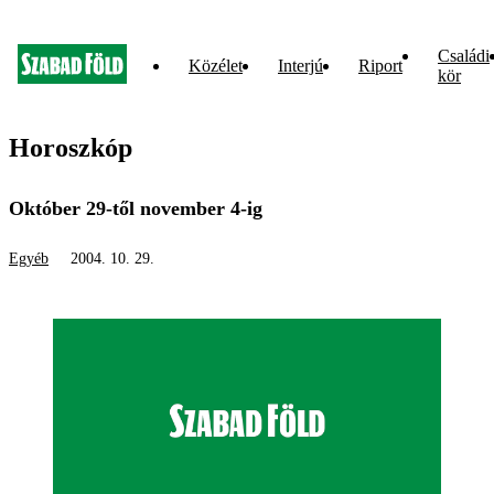
Családi
Közélet
Interjú
Riport
kör
Horoszkóp
Október 29-től november 4-ig
Egyéb
2004. 10. 29.