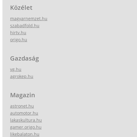
Közélet
magyarnemzet.hu
szabadfold.hu
hirtv.hu
origo.hu
Gazdaság
vg.hu
agrokep.hu
Magazin
astronet.hu
automotor.hu
lakaskultura.hu
gamer.origo.hu
likebalaton.hu