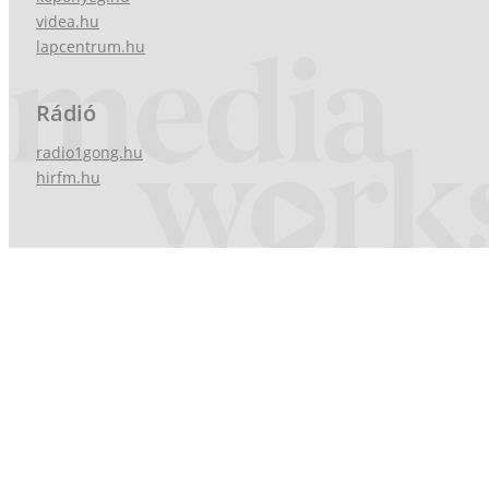
videa.hu
lapcentrum.hu
Rádió
radio1gong.hu
hirfm.hu