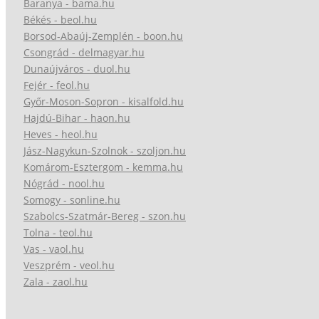
Baranya - bama.hu
Békés - beol.hu
Borsod-Abaúj-Zemplén - boon.hu
Csongrád - delmagyar.hu
Dunaújváros - duol.hu
Fejér - feol.hu
Győr-Moson-Sopron - kisalfold.hu
Hajdú-Bihar - haon.hu
Heves - heol.hu
Jász-Nagykun-Szolnok - szoljon.hu
Komárom-Esztergom - kemma.hu
Nógrád - nool.hu
Somogy - sonline.hu
Szabolcs-Szatmár-Bereg - szon.hu
Tolna - teol.hu
Vas - vaol.hu
Veszprém - veol.hu
Zala - zaol.hu