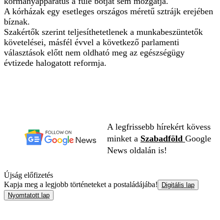
kormányapparátus a füle botját sem mozgatja.
A kórházak egy esetleges országos méretű sztrájk erejében
bíznak.
Szakértők szerint teljesíthetetlenek a munkabeszüntetők
követelései, másfél évvel a következő parlamenti
választások előtt nem oldható meg az egészségügy
évtizede halogatott reformja.
A legfrissebb hírekért kövess
minket a
Szabadföld
Google
News oldalán is!
Újság előfizetés
Kapja meg a legjobb történeteket a postaládájába!
Digitális lap
Nyomtatott lap