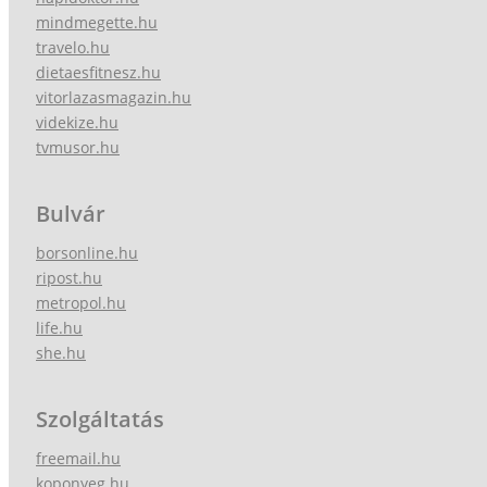
mindmegette.hu
travelo.hu
dietaesfitnesz.hu
vitorlazasmagazin.hu
videkize.hu
tvmusor.hu
Bulvár
borsonline.hu
ripost.hu
metropol.hu
life.hu
she.hu
Szolgáltatás
freemail.hu
koponyeg.hu