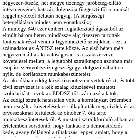
négyezer-ötszáz, hét megye tizenegy járóbeteg-ellátó
intézményének hatszáz dolgozója függeszti föl a munkát
reggel nyolctól délután négyig. (A sürgősségi
betegellátásra mindez nem vonatkozik.)
A mintegy 340 ezer embert foglalkoztató ágazatból az
elmúlt három héten mindössze alig tízezren tartották
fontosnak részt venni a figyelmeztető sztrájkban - ezt a
számadatot az ÁNTSZ tette közzé. Az első héten még
négyezren álltak ki valóságosan is a szakszervezet
követelései mellett, a legutóbbi sztrájknapon azonban már
csupán ezernyolcszáz egészségügyi dolgozó vállalta a
nyílt, de korlátozott munkabeszüntetést.
Az akciókban eddig közel tizenötezren vettek részt, és több
civil szervezet is a kék szalag kitűzésével mutatott
szolidaritást - ezek az EDDSZ-től származó adatok.
Az eddigi sztrájk hatástalan volt, a kormányzat érdemben
nem reagált a követelésekre - állapították meg civilek és az
orvosszakmai testületek az október 7. óta tartó
munkabeszüntetésekről. A mostani sztrájkforduló abban az
értelemben sorsdöntő, hogy lankad-e a demonstrációs
kedv, avagy fellángol a tiltakozás, éppen amiatt, hogy a