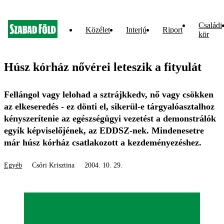
Családi
Közélet
Interjú
Riport
kör
Húsz kórház nővérei leteszik a fityulát
Fellángol vagy lelohad a sztrájkkedv, nő vagy csökken
az elkeseredés - ez dönti el, sikerül-e tárgyalóasztalhoz
kényszerítenie az egészségügyi vezetést a demonstrálók
egyik képviselőjének, az EDDSZ-nek. Mindenesetre
már húsz kórház csatlakozott a kezdeményezéshez.
Egyéb
Csőri Krisztina
2004. 10. 29.