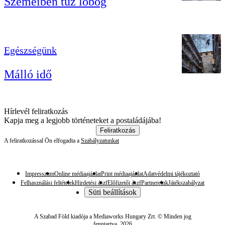
Szemeiben tűz lobog
Egészségünk
Málló idő
Hírlevél feliratkozás
Kapja meg a legjobb történeteket a postaládájába!
Feliratkozás
A feliratkozással Ön elfogadta a
Szabályzatunkat
Impresszum
Online médiaajánlat
Print médiaajánlat
Adatvédelmi tájékoztató
Felhasználási feltételek
Hirdetési ászf
Előfizetői ászf
Partnereink
Játékszabályzat
Süti beállítások
A Szabad Föld kiadója a Mediaworks Hungary Zrt. © Minden jog
fenntartva. 2026