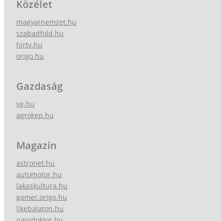
Közélet
magyarnemzet.hu
szabadfold.hu
hirtv.hu
origo.hu
Gazdaság
vg.hu
agrokep.hu
Magazin
astronet.hu
automotor.hu
lakaskultura.hu
gamer.origo.hu
likebalaton.hu
napidoktor.hu