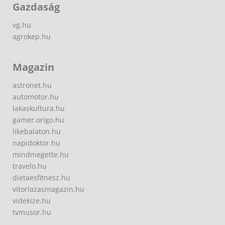
Gazdaság
vg.hu
agrokep.hu
Magazin
astronet.hu
automotor.hu
lakaskultura.hu
gamer.origo.hu
likebalaton.hu
napidoktor.hu
mindmegette.hu
travelo.hu
dietaesfitnesz.hu
vitorlazasmagazin.hu
videkize.hu
tvmusor.hu