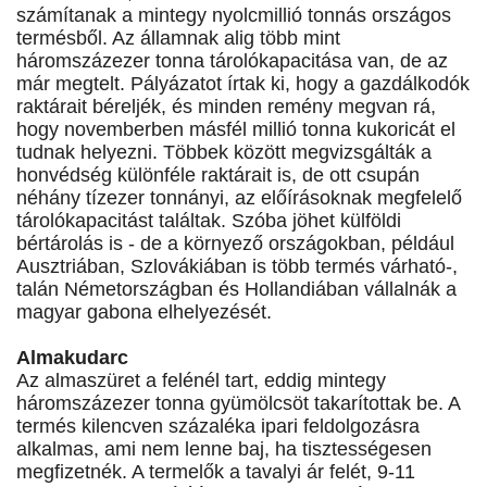
számítanak a mintegy nyolcmillió tonnás országos
termésből. Az államnak alig több mint
háromszázezer tonna tárolókapacitása van, de az
már megtelt. Pályázatot írtak ki, hogy a gazdálkodók
raktárait béreljék, és minden remény megvan rá,
hogy novemberben másfél millió tonna kukoricát el
tudnak helyezni. Többek között megvizsgálták a
honvédség különféle raktárait is, de ott csupán
néhány tízezer tonnányi, az előírásoknak megfelelő
tárolókapacitást találtak. Szóba jöhet külföldi
bértárolás is - de a környező országokban, például
Ausztriában, Szlovákiában is több termés várható-,
talán Németországban és Hollandiában vállalnák a
magyar gabona elhelyezését.
Almakudarc
Az almaszüret a felénél tart, eddig mintegy
háromszázezer tonna gyümölcsöt takarítottak be. A
termés kilencven százaléka ipari feldolgozásra
alkalmas, ami nem lenne baj, ha tisztességesen
megfizetnék. A termelők a tavalyi ár felét, 9-11