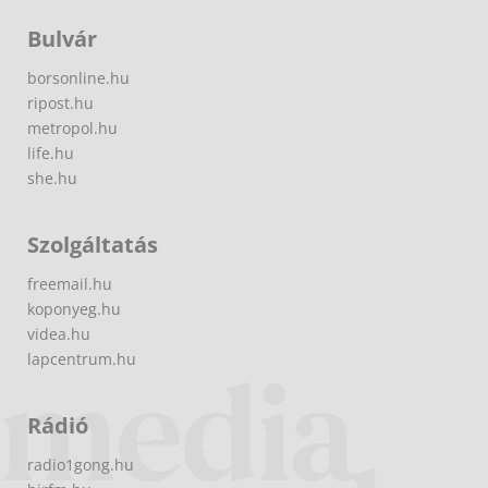
Bulvár
borsonline.hu
ripost.hu
metropol.hu
life.hu
she.hu
Szolgáltatás
freemail.hu
koponyeg.hu
videa.hu
lapcentrum.hu
Rádió
radio1gong.hu