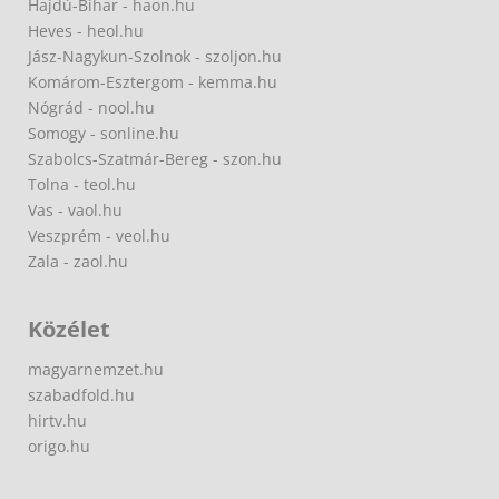
Hajdú-Bihar - haon.hu
Heves - heol.hu
Jász-Nagykun-Szolnok - szoljon.hu
Komárom-Esztergom - kemma.hu
Nógrád - nool.hu
Somogy - sonline.hu
Szabolcs-Szatmár-Bereg - szon.hu
Tolna - teol.hu
Vas - vaol.hu
Veszprém - veol.hu
Zala - zaol.hu
Közélet
magyarnemzet.hu
szabadfold.hu
hirtv.hu
origo.hu