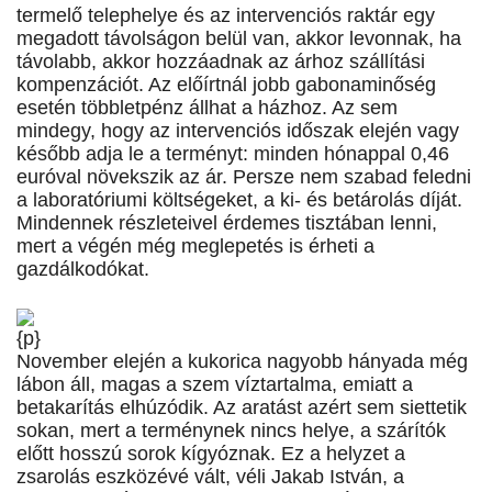
termelő telephelye és az intervenciós raktár egy
megadott távolságon belül van, akkor levonnak, ha
távolabb, akkor hozzáadnak az árhoz szállítási
kompenzációt. Az előírtnál jobb gabonaminőség
esetén többletpénz állhat a házhoz. Az sem
mindegy, hogy az intervenciós időszak elején vagy
később adja le a terményt: minden hónappal 0,46
euróval növekszik az ár. Persze nem szabad feledni
a laboratóriumi költségeket, a ki- és betárolás díját.
Mindennek részleteivel érdemes tisztában lenni,
mert a végén még meglepetés is érheti a
gazdálkodókat.
{p}
November elején a kukorica nagyobb hányada még
lábon áll, magas a szem víztartalma, emiatt a
betakarítás elhúzódik. Az aratást azért sem siettetik
sokan, mert a terménynek nincs helye, a szárítók
előtt hosszú sorok kígyóznak. Ez a helyzet a
zsarolás eszközévé vált, véli Jakab István, a