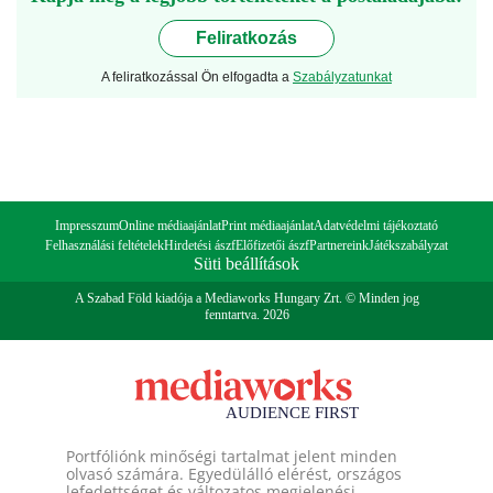
Feliratkozás
A feliratkozással Ön elfogadta a
Szabályzatunkat
Impresszum
Online médiaajánlat
Print médiaajánlat
Adatvédelmi tájékoztató
Felhasználási feltételek
Hirdetési ászf
Előfizetői ászf
Partnereink
Játékszabályzat
Süti beállítások
A Szabad Föld kiadója a Mediaworks Hungary Zrt. © Minden jog
fenntartva. 2026
Portfóliónk minőségi tartalmat jelent minden
olvasó számára. Egyedülálló elérést, országos
lefedettséget és változatos megjelenési