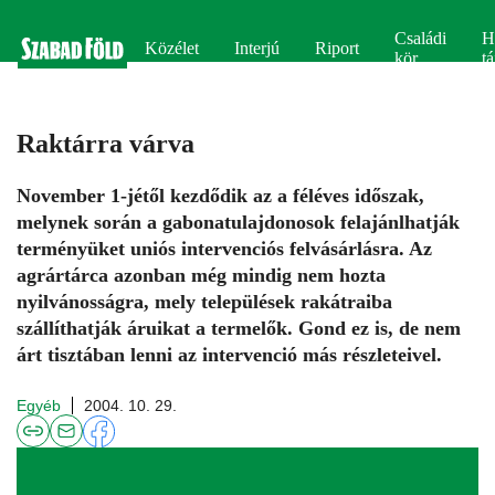
Családi
H
Közélet
Interjú
Riport
kör
tá
Raktárra várva
November 1-jétől kezdődik az a féléves időszak,
melynek során a gabonatulajdonosok felajánlhatják
terményüket uniós intervenciós felvásárlásra. Az
agrártárca azonban még mindig nem hozta
nyilvánosságra, mely települések rakátraiba
szállíthatják áruikat a termelők. Gond ez is, de nem
árt tisztában lenni az intervenció más részleteivel.
Egyéb
2004. 10. 29.