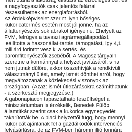
mert utána a lakosság ellátása az elsődleges cél, és
a nagyfogyasztók csak jelentős felárral
részesülhetnek az energiaforrásból.
Az érdekképviselet szerint ilyen bőséges
kukoricatermés esetén most jól jönne, ha az
állattenyésztés sok abrakot igényelne. Ehelyett az
FVM, felrúgva a tavaszi agrármegállapodást,
leállította a haszonállat-tartási támogatást, így 4,1
milliárd forintot vesz ki a sertés- és
baromfitenyésztők zsebéből. A Magosz tárgyalni
szeretne a kormánnyal a helyzet javításáról, s ha
nem jutnak dűlőre, akkor összehívják a rendkívüli
választmányi ülést, amely ismét dönthet arról, hogy
megváltozzanak a közlekedési viszonyok az
országban. (Azaz: ismét útlezárásokra számíthatunk
- a szerkesztő megjegyzése.)
A gabonapiacon tapasztalható feszültséget a
minisztériumban is érzékelik, Benedek Fülöp
államtitkár szerint csak a kukorica egynegyedét
takarították be. A piaci helyzettől függ, hogy mennyi
kukoricát ajánlanak fel a gazdálkodók intervenciós
felvásárlásra, de az FVM-ben hárommillió tonnára