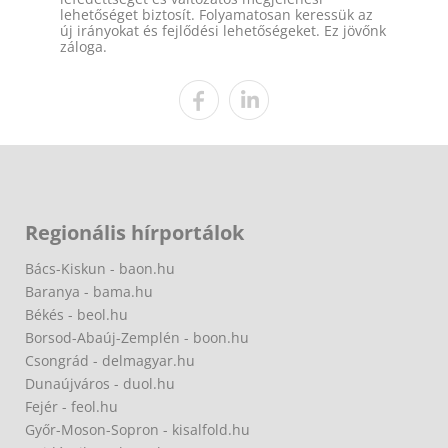
lehetőséget biztosít. Folyamatosan keressük az
új irányokat és fejlődési lehetőségeket. Ez jövőnk
záloga.
Regionális hírportálok
Bács-Kiskun - baon.hu
Baranya - bama.hu
Békés - beol.hu
Borsod-Abaúj-Zemplén - boon.hu
Csongrád - delmagyar.hu
Dunaújváros - duol.hu
Fejér - feol.hu
Győr-Moson-Sopron - kisalfold.hu