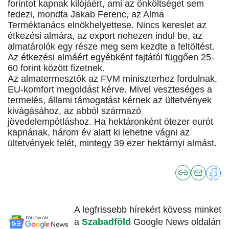
forintot kapnak kilójáért, ami az önköltséget sem
fedezi, mondta Jakab Ferenc, az Alma
Terméktanács elnökhelyettese. Nincs kereslet az
étkezési almára, az export nehezen indul be, az
almatárolók egy része meg sem kezdte a feltöltést.
Az étkezési almáért egyébként fajtától függően 25-
60 forint között fizetnek.
Az almatermesztők az FVM miniszterhez fordulnak,
EU-komfort megoldást kérve. Mivel veszteséges a
termelés, állami támogatást kérnek az ültetvények
kivágásához, az abból származó
jövedelempótláshoz. Ha hektáronként ötezer eurót
kapnának, három év alatt ki lehetne vágni az
ültetvények felét, mintegy 39 ezer hektárnyi almást.
A legfrissebb hírekért kövess minket
a
Szabadföld
Google News oldalán