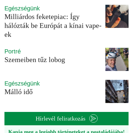
Egészségünk
Milliárdos feketepiac: Így
hálózták be Európát a kínai vape-
ek
Portré
Szemeiben tűz lobog
Egészségünk
Málló idő
Hírlevél feliratkozás
Kapja meg a legjobb történeteket a postaládájába!