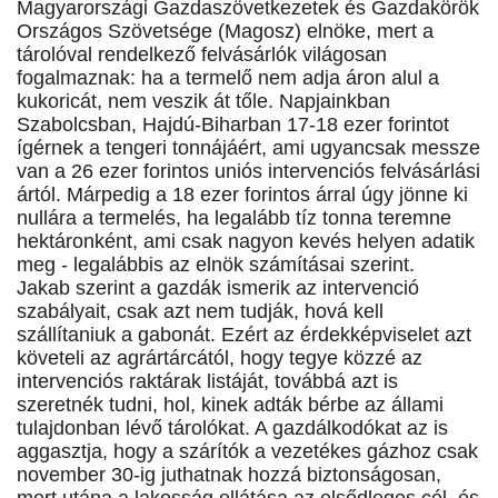
Magyarországi Gazdaszövetkezetek és Gazdakörök
Országos Szövetsége (Magosz) elnöke, mert a
tárolóval rendelkező felvásárlók világosan
fogalmaznak: ha a termelő nem adja áron alul a
kukoricát, nem veszik át tőle. Napjainkban
Szabolcsban, Hajdú-Biharban 17-18 ezer forintot
ígérnek a tengeri tonnájáért, ami ugyancsak messze
van a 26 ezer forintos uniós intervenciós felvásárlási
ártól. Márpedig a 18 ezer forintos árral úgy jönne ki
nullára a termelés, ha legalább tíz tonna teremne
hektáronként, ami csak nagyon kevés helyen adatik
meg - legalábbis az elnök számításai szerint.
Jakab szerint a gazdák ismerik az intervenció
szabályait, csak azt nem tudják, hová kell
szállítaniuk a gabonát. Ezért az érdekképviselet azt
követeli az agrártárcától, hogy tegye közzé az
intervenciós raktárak listáját, továbbá azt is
szeretnék tudni, hol, kinek adták bérbe az állami
tulajdonban lévő tárolókat. A gazdálkodókat az is
aggasztja, hogy a szárítók a vezetékes gázhoz csak
november 30-ig juthatnak hozzá biztonságosan,