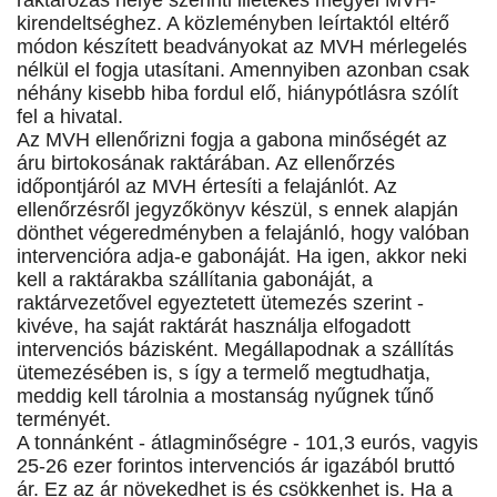
raktározás helye szerinti illetékes megyei MVH-
kirendeltséghez. A közleményben leírtaktól eltérő
módon készített beadványokat az MVH mérlegelés
nélkül el fogja utasítani. Amennyiben azonban csak
néhány kisebb hiba fordul elő, hiánypótlásra szólít
fel a hivatal.
Az MVH ellenőrizni fogja a gabona minőségét az
áru birtokosának raktárában. Az ellenőrzés
időpontjáról az MVH értesíti a felajánlót. Az
ellenőrzésről jegyzőkönyv készül, s ennek alapján
dönthet végeredményben a felajánló, hogy valóban
intervencióra adja-e gabonáját. Ha igen, akkor neki
kell a raktárakba szállítania gabonáját, a
raktárvezetővel egyeztetett ütemezés szerint -
kivéve, ha saját raktárát használja elfogadott
intervenciós bázisként. Megállapodnak a szállítás
ütemezésében is, s így a termelő megtudhatja,
meddig kell tárolnia a mostanság nyűgnek tűnő
terményét.
A tonnánként - átlagminőségre - 101,3 eurós, vagyis
25-26 ezer forintos intervenciós ár igazából bruttó
ár. Ez az ár növekedhet is és csökkenhet is. Ha a