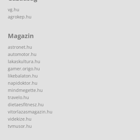
vg.hu
agrokep.hu
Magazin
astronet.hu
automotor.hu
lakaskultura.hu
gamer.origo.hu
likebalaton.hu
napidoktor.hu
mindmegette.hu
travelo.hu
dietaesfitnesz.hu
vitorlazasmagazin.hu
videkize.hu
tvmusor.hu