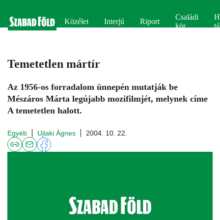
Családi
H
Közélet
Interjú
Riport
kör
tá
Temetetlen mártír
Az 1956-os forradalom ünnepén mutatják be
Mészáros Márta legújabb mozifilmjét, melynek címe
A temetetlen halott.
Egyéb
Ujlaki Ágnes
2004. 10. 22.