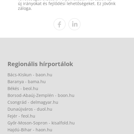
új irányokat és fejlődési lehetőségeket. Ez jövőnk
záloga.
Regionális hírportálok
Bács-Kiskun - baon.hu
Baranya - bama.hu
Békés - beol.hu
Borsod-Abaúj-Zemplén - boon.hu
Csongrád - delmagyar.hu
Dunaújváros - duol.hu
Fejér - feol.hu
Győr-Moson-Sopron - kisalfold.hu
Hajdú-Bihar - haon.hu