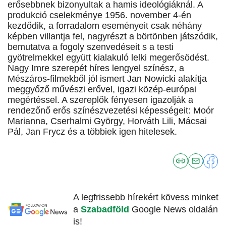
erősebbnek bizonyultak a hamis ideológiáknál. A
produkció cselekménye 1956. november 4-én
kezdődik, a forradalom eseményeit csak néhány
képben villantja fel, nagyrészt a börtönben játszódik,
bemutatva a fogoly szenvedéseit s a testi
gyötrelmekkel együtt kialakuló lelki megerősödést.
Nagy Imre szerepét híres lengyel színész, a
Mészáros-filmekből jól ismert Jan Nowicki alakítja
meggyőző művészi erővel, igazi közép-európai
megértéssel. A szereplők fényesen igazolják a
rendezőnő erős színészvezetési képességeit: Moór
Marianna, Cserhalmi György, Horváth Lili, Mácsai
Pál, Jan Frycz és a többiek igen hitelesek.
A legfrissebb hírekért kövess minket
a
Szabadföld
Google News oldalán
is!