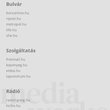
Bulvár
borsonline.hu
ripost.hu
metropol.hu
life.hu
she.hu
Szolgáltatás
freemail.hu
koponyeg.hu
videa.hu
lapcentrum.hu
Rádió
radio1gong.hu
hirfm.hu