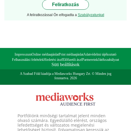
Feliratkozás
A feliratkozással Ön elfogadta a
Szabályzatunkat
Impresszum
Online médiaajánlat
Print médiaajánlat
Adatvédelmi tájékoztató
Felhasználási feltételek
Hirdetési ászf
Előfizetői ászf
Partnereink
Játékszabályzat
Süti beállítások
A Szabad Föld kiadója a Mediaworks Hungary Zrt. © Minden jog
fenntartva. 2026
Portfóliónk minőségi tartalmat jelent minden
olvasó számára. Egyedülálló elérést, országos
lefedettséget és változatos megjelenési
lehetőséget biztosít. Folyamatosan keressük az