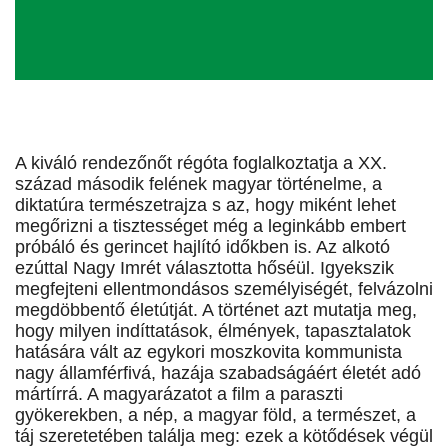
A kiváló rendezőnőt régóta foglalkoztatja a XX.
század második felének magyar történelme, a
diktatúra természetrajza s az, hogy miként lehet
megőrizni a tisztességet még a leginkább embert
próbáló és gerincet hajlító időkben is. Az alkotó
ezúttal Nagy Imrét választotta hőséül. Igyekszik
megfejteni ellentmondásos személyiségét, felvázolni
megdöbbentő életútját. A történet azt mutatja meg,
hogy milyen indíttatások, élmények, tapasztalatok
hatására vált az egykori moszkovita kommunista
nagy államférfivá, hazája szabadságáért életét adó
mártírrá. A magyarázatot a film a paraszti
gyökerekben, a nép, a magyar föld, a természet, a
táj szeretetében találja meg: ezek a kötődések végül