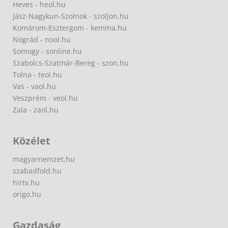
Heves - heol.hu
Jász-Nagykun-Szolnok - szoljon.hu
Komárom-Esztergom - kemma.hu
Nógrád - nool.hu
Somogy - sonline.hu
Szabolcs-Szatmár-Bereg - szon.hu
Tolna - teol.hu
Vas - vaol.hu
Veszprém - veol.hu
Zala - zaol.hu
Közélet
magyarnemzet.hu
szabadfold.hu
hirtv.hu
origo.hu
Gazdaság