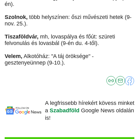
én).
Szolnok,
több helyszínen: őszi művészeti hetek (9-
nov. 25.).
Tiszaföldvár,
mh, lovaspálya és főút: szüreti
felvonulás és lovasbál (9-én du. 4-től).
Velem,
Alkotóház: "A táj öröksége" -
gesztenyeünnep (9-10.).
A legfrissebb hírekért kövess minket
a
Szabadföld
Google News oldalán
is!