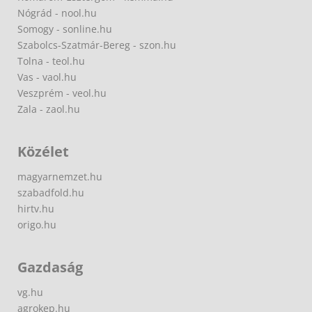
Nógrád - nool.hu
Somogy - sonline.hu
Szabolcs-Szatmár-Bereg - szon.hu
Tolna - teol.hu
Vas - vaol.hu
Veszprém - veol.hu
Zala - zaol.hu
Közélet
magyarnemzet.hu
szabadfold.hu
hirtv.hu
origo.hu
Gazdaság
vg.hu
agrokep.hu