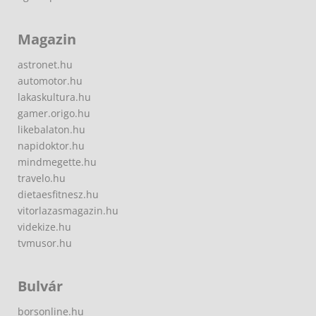
Magazin
astronet.hu
automotor.hu
lakaskultura.hu
gamer.origo.hu
likebalaton.hu
napidoktor.hu
mindmegette.hu
travelo.hu
dietaesfitnesz.hu
vitorlazasmagazin.hu
videkize.hu
tvmusor.hu
Bulvár
borsonline.hu