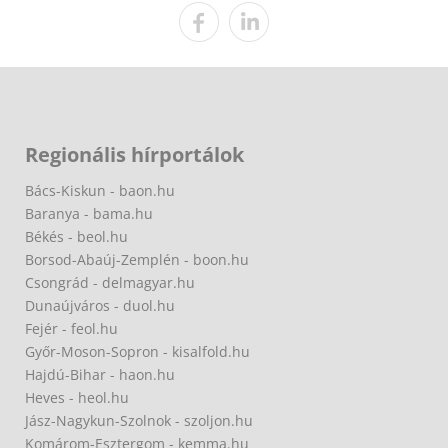
Regionális hírportálok
Bács-Kiskun - baon.hu
Baranya - bama.hu
Békés - beol.hu
Borsod-Abaúj-Zemplén - boon.hu
Csongrád - delmagyar.hu
Dunaújváros - duol.hu
Fejér - feol.hu
Győr-Moson-Sopron - kisalfold.hu
Hajdú-Bihar - haon.hu
Heves - heol.hu
Jász-Nagykun-Szolnok - szoljon.hu
Komárom-Esztergom - kemma.hu