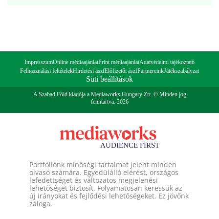
Impresszum
Online médiaajánlat
Print médiaajánlat
Adatvédelmi tájékoztató
Felhasználási feltételek
Hirdetési ászf
Előfizetői ászf
Partnereink
Játékszabályzat
Süti beállítások
A Szabad Föld kiadója a Mediaworks Hungary Zrt. © Minden jog
fenntartva. 2026
Portfóliónk minőségi tartalmat jelent minden
olvasó számára. Egyedülálló elérést, országos
lefedettséget és változatos megjelenési
lehetőséget biztosít. Folyamatosan keressük az
új irányokat és fejlődési lehetőségeket. Ez jövőnk
záloga.