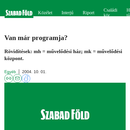
Családi
H
Közélet
Interjú
Riport
kör
tá
Van már programja?
Rövidítések: mh = művelődési ház; mk = művelődési
központ.
Egyéb
2004. 10. 01.