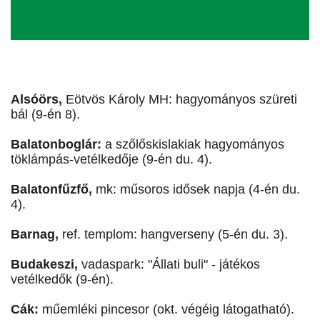
Alsóörs,
Eötvös Károly MH: hagyományos szüreti
bál (9-én 8).
Balatonboglár:
a szőlőskislakiak hagyományos
töklámpás-vetélkedője (9-én du. 4).
Balatonfűzfő,
mk: műsoros idősek napja (4-én du.
4).
Barnag,
ref. templom: hangverseny (5-én du. 3).
Budakeszi,
vadaspark: "Állati buli" - játékos
vetélkedők (9-én).
Cák:
műemléki pincesor (okt. végéig látogatható).