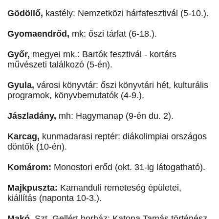
Gödöllő,
kastély: Nemzetközi hárfafesztivál (5-10.).
Gyomaendrőd,
mk: őszi tárlat (6-18.).
Győr,
megyei mk.: Bartók fesztivál - kortárs
művészeti találkozó (5-én).
Gyula,
városi könyvtár: őszi könyvtári hét, kulturális
programok, könyvbemutatók (4-9.).
Jászladány,
mh: Hagymanap (9-én du. 2).
Karcag,
kunmadarasi reptér: diákolimpiai országos
döntők (10-én).
Komárom:
Monostori erőd (okt. 31-ig látogatható).
Majkpuszta:
Kamanduli remeteség épületei,
kiállítás (naponta 10-3.).
Makó,
Szt. Gellért borház: Katona Tamás történész