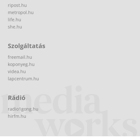
ripost.hu
metropol.hu
life.hu
she.hu
Szolgáltatás
freemail.hu
koponyeg.hu
videa.hu
lapcentrum.hu
Rádió
radio1gong.hu
hirfm.hu