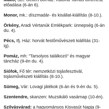
előadása (6-án 6).
Monor,
mk.: díszmadár- és kisállat-kiállítás (8-10.).
Örkény,
Aradi Vértanúk Emlékpark: ünnepség (6-án
du. 4).
Pécs,
Ifj. Ház: horvát festőművészeti kiállítás (31-
ig).
Pomáz,
mh: "Tarsolyos találkozó" és magyar
táncház (9-én du. 4).
Siófok,
Fő tér: nemzetközi tojásfesztivál,
tojásművészeti kiállítás (8-10.).
Sümeg,
Vár: Lovagi játékok (6-án és 9-én du. 5).
Szentendre,
skanzen: Muzsikáló vasárnap (10-én).
Szilvásvárad:
a hagyományos Kisvasút Napja (9-