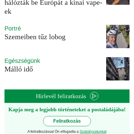
hálózták be Európát a kínai vape-
ek
Portré
Szemeiben tűz lobog
Egészségünk
Málló idő
Hírlevél feliratkozás
Kapja meg a legjobb történeteket a postaládájába!
Feliratkozás
A feliratkozással Ön elfogadta a
Szabályzatunkat