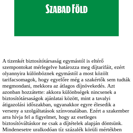
A tizenkét biztosítótársaság egymástól is eltérő
szempontokat mérlegelve határozza meg díjtarifáit, ezért
olyannyira különböznek egymástól a most közölt
tarifacsomagok, hogy egyelőre még a szakértők sem tudták
megmondani, mekkora az átlagos díjnövekedés. Azt
azonban hozzátette: akkora különbségek nincsenek a
biztosítótársaságok ajánlatai között, mint a tavalyi
átigazolási időszakban, ugyanakkor egyre élesedik a
verseny a szolgáltatások színvonalában. Ezért a szakember
arra hívja fel a figyelmet, hogy az esetleges
biztosítóváltáskor ne csak a díjtételek alapján döntsünk.
Mindenesetre uralkodóan tíz százalék körüli mértékben