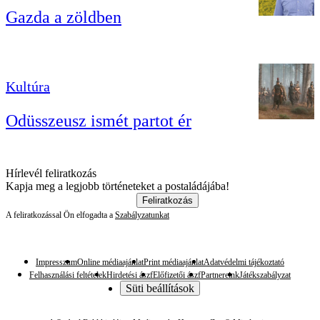
Gazda a zöldben
Kultúra
Odüsszeusz ismét partot ér
Hírlevél feliratkozás
Kapja meg a legjobb történeteket a postaládájába!
Feliratkozás
A feliratkozással Ön elfogadta a
Szabályzatunkat
Impresszum
Online médiaajánlat
Print médiaajánlat
Adatvédelmi tájékoztató
Felhasználási feltételek
Hirdetési ászf
Előfizetői ászf
Partnereink
Játékszabályzat
Süti beállítások