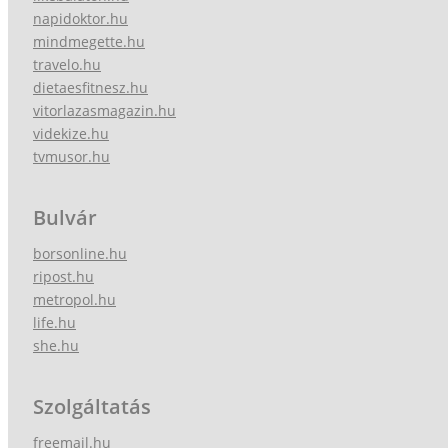
napidoktor.hu
mindmegette.hu
travelo.hu
dietaesfitnesz.hu
vitorlazasmagazin.hu
videkize.hu
tvmusor.hu
Bulvár
borsonline.hu
ripost.hu
metropol.hu
life.hu
she.hu
Szolgáltatás
freemail.hu