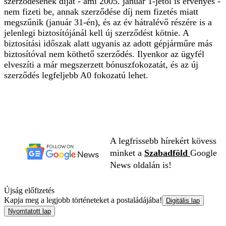
szerződésének díját - ami 2005. január 1-jétől is érvényes -
nem fizeti be, annak szerződése díj nem fizetés miatt
megszűnik (január 31-én), és az év hátralévő részére is a
jelenlegi biztosítójánál kell új szerződést kötnie. A
biztosítási időszak alatt ugyanis az adott gépjárműre más
biztosítóval nem köthető szerződés. Ilyenkor az ügyfél
elveszíti a már megszerzett bónuszfokozatát, és az új
szerződés legfeljebb A0 fokozatú lehet.
A legfrissebb hírekért kövess
minket a
Szabadföld
Google
News oldalán is!
Újság előfizetés
Kapja meg a legjobb történeteket a postaládájába!
Digitális lap
Nyomtatott lap