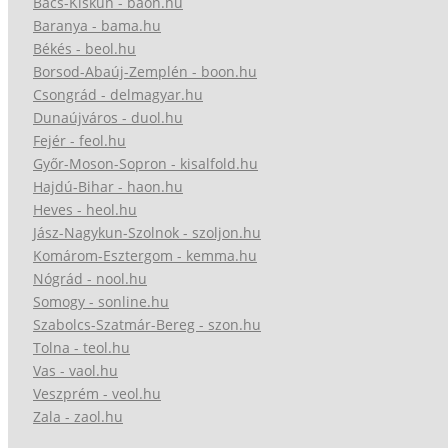
Bács-Kiskun - baon.hu
Baranya - bama.hu
Békés - beol.hu
Borsod-Abaúj-Zemplén - boon.hu
Csongrád - delmagyar.hu
Dunaújváros - duol.hu
Fejér - feol.hu
Győr-Moson-Sopron - kisalfold.hu
Hajdú-Bihar - haon.hu
Heves - heol.hu
Jász-Nagykun-Szolnok - szoljon.hu
Komárom-Esztergom - kemma.hu
Nógrád - nool.hu
Somogy - sonline.hu
Szabolcs-Szatmár-Bereg - szon.hu
Tolna - teol.hu
Vas - vaol.hu
Veszprém - veol.hu
Zala - zaol.hu