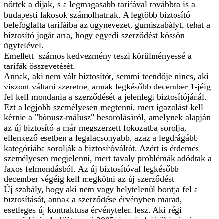
nőttek a díjak, s a legmagasabb tarifával továbbra is a
budapesti lakosok számolhatnak. A legtöbb biztosító
belefoglalta tarifáiba az úgynevezett gumiszabályt, tehát a
biztosító jogát arra, hogy egyedi szerződést kössön
ügyfelével.
Emellett számos kedvezmény teszi körülményessé a
tarifák összevetését.
Annak, aki nem vált biztosítót, semmi teendője nincs, aki
viszont váltani szeretne, annak legkésőbb december 1-jéig
fel kell mondania a szerződését a jelenlegi biztosítójánál.
Ezt a legjobb személyesen megtenni, mert igazolást kell
kérnie a "bónusz-málusz" besorolásáról, amelynek alapján
az új biztosító a már megszerzett fokozatba sorolja,
ellenkező esetben a legalacsonyabb, azaz a legdrágább
kategóriába sorolják a biztosítóváltót. Azért is érdemes
személyesen megjelenni, mert tavaly problémák adódtak a
faxos felmondásból. Az új biztosítóval legkésőbb
december végéig kell megkötni az új szerződést.
Új szabály, hogy aki nem vagy helytelenül bontja fel a
biztosítását, annak a szerződése érvényben marad,
esetleges új kontraktusa érvénytelen lesz. Aki régi