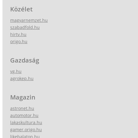
Közélet
magyarnemzet.hu
szabadfold.hu
hirtv.hu
origo.hu
Gazdaság
vg.hu
agrokep.hu
Magazin
astronet.hu
automotor.hu
lakaskultura.hu
gamer.origo.hu
likebalaton.hu