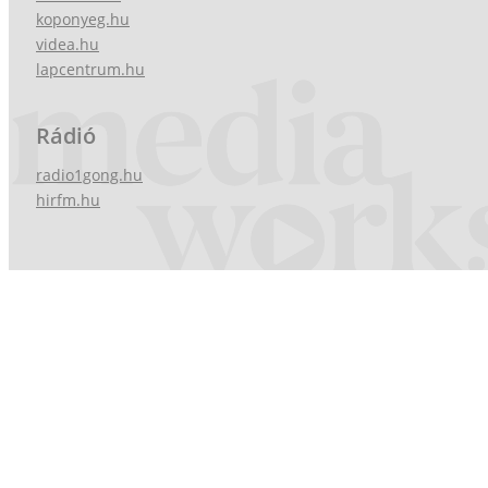
koponyeg.hu
videa.hu
lapcentrum.hu
Rádió
radio1gong.hu
hirfm.hu