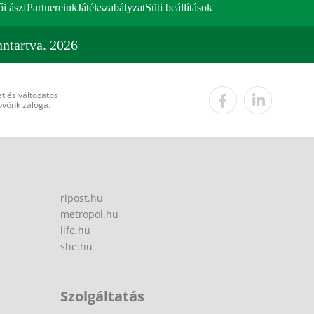
ői ászf
Partnereink
Játékszabályzat
Süti beállítások
ntartva. 2026
t és változatos
övőnk záloga.
ripost.hu
metropol.hu
life.hu
she.hu
Szolgáltatás