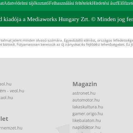
at
Adatvédelmi tájékoztató
Felhasználási feltételek
Hirdetési ászf
Előfizet
d kiadója a Mediaworks Hungary Zrt. © Minden jog fen
rtalmat jelent minden olvasó számára. Egyedülálló elérést, országos lefedettsége
 biztosít. Folyamatosan keressük az új irányokat és fejlődési lehetőségeket. Ez j
Magazin
aol.hu
ém - veol.hu
astronet.hu
zaol.hu
automotor.hu
lakaskultura.hu
gamer.origo.hu
let
likebalaton.hu
napidoktor.hu
rnemzet.hu