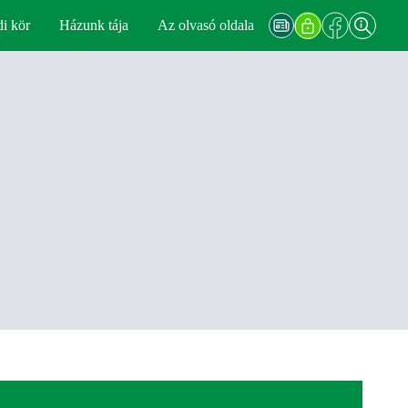
di kör
Házunk tája
Az olvasó oldala