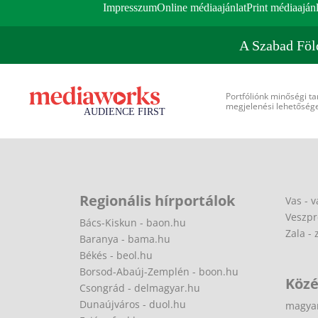
Impresszum
Online médiaajánlat
Print médiaajánl
A Szabad Föl
Portfóliónk minőségi ta
megjelenési lehetőséget
Regionális hírportálok
Vas - v
Veszpr
Bács-Kiskun - baon.hu
Zala - 
Baranya - bama.hu
Békés - beol.hu
Borsod-Abaúj-Zemplén - boon.hu
Közé
Csongrád - delmagyar.hu
Dunaújváros - duol.hu
magya