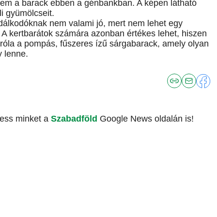
erem a barack ebben a génbankban. A képen látható
li gyümölcseit.
zdálkodóknak nem valami jó, mert nem lehet egy
A kertbarátok számára azonban értékes lehet, hiszen
óla a pompás, fűszeres ízű sárgabarack, amely olyan
y lenne.
vess minket a
Szabadföld
Google News oldalán is!