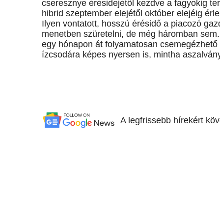
cseresznye érésidejétől kezdve a fagyokig t
hibrid szeptember elejétől október elejéig érle
Ilyen vontatott, hosszú érésidő a piacozó ga
menetben szüretelni, de még háromban sem. 
egy hónapon át folyamatosan csemegézhető r
ízcsodára képes nyersen is, mintha aszalván
A legfrissebb hírekért kö