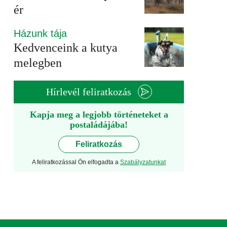
ér
Házunk tája
Kedvenceink a kutya
melegben
Hírlevél feliratkozás
Kapja meg a legjobb történeteket a
postaládájába!
Feliratkozás
A feliratkozással Ön elfogadta a
Szabályzatunkat