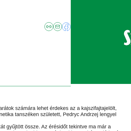
átok számára lehet érdekes az a kajszifajtajelölt,
etika tanszéken született, Pedryc Andrzej lengyel
t gyűjtött össze. Az érésidőt tekintve ma már a