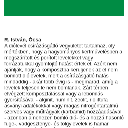
R. István, Ócsa
A diólevél csírázásgátló vegyületet tartalmaz, oly
mértékben, hogy a hagyományos kertművelésben a
megszárított és porított levelekkel vagy
forrázatukkal gyomfojtó hatást értek el. Azért nem
ajánlják, hogy a komposztba kerüljenek az el nem
bomlott diólevelek, mert a csírázásgátló hatás
mindaddig - akár több évig is - megmarad, amíg a
levelek teljesen le nem bomlanak. Zárt térben
elvégzett komposztálással vagy a lebomlás
gyorsításával - alginit, huminit, zeolit, riolittufa
ásványi adalékokkal vagy magas nitrogéntartalmú
szerves vagy műtrágyák (karbamid) hozzáadásával
- azonban a nehezen bomló dió- és a hozzá hasonló
füge-, vadgesztenye- és tölgylevelek is hamar