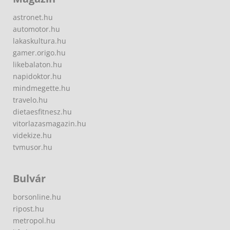
astronet.hu
automotor.hu
lakaskultura.hu
gamer.origo.hu
likebalaton.hu
napidoktor.hu
mindmegette.hu
travelo.hu
dietaesfitnesz.hu
vitorlazasmagazin.hu
videkize.hu
tvmusor.hu
Bulvár
borsonline.hu
ripost.hu
metropol.hu