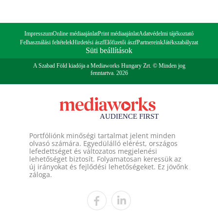
Impresszum
Online médiaajánlat
Print médiaajánlat
Adatvédelmi tájékoztató
Felhasználási feltételek
Hirdetési ászf
Előfizetői ászf
Partnereink
Játékszabályzat
Süti beállítások
A Szabad Föld kiadója a Mediaworks Hungary Zrt. © Minden jog
fenntartva. 2026
Portfóliónk minőségi tartalmat jelent minden
olvasó számára. Egyedülálló elérést, országos
lefedettséget és változatos megjelenési
lehetőséget biztosít. Folyamatosan keressük az
új irányokat és fejlődési lehetőségeket. Ez jövőnk
záloga.