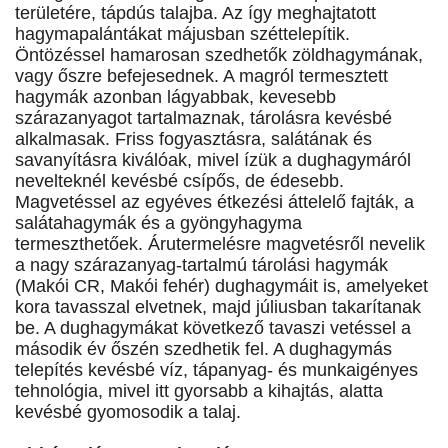
területére, tápdús talajba. Az így meghajtatott
hagymapalántákat májusban széttelepítik.
Öntözéssel hamarosan szedhetők zöldhagymának,
vagy őszre befejesednek. A magról termesztett
hagymák azonban lágyabbak, kevesebb
szárazanyagot tartalmaznak, tárolásra kevésbé
alkalmasak. Friss fogyasztásra, salátának és
savanyításra kiválóak, mivel ízük a dughagymáról
nevelteknél kevésbé csípős, de édesebb.
Magvetéssel az egyéves étkezési áttelelő fajták, a
salátahagymák és a gyöngyhagyma
termeszthetőek. Árutermelésre magvetésről nevelik
a nagy szárazanyag-tartalmú tárolási hagymák
(Makói CR, Makói fehér) dughagymáit is, amelyeket
kora tavasszal elvetnek, majd júliusban takarítanak
be. A dughagymákat következő tavaszi vetéssel a
második év őszén szedhetik fel. A dughagymás
telepítés kevésbé víz, tápanyag- és munkaigényes
tehnológia, mivel itt gyorsabb a kihajtás, alatta
kevésbé gyomosodik a talaj.