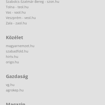
Szabolcs-Szatmár-Bereg - szon.hu
Tolna - teol.hu
Vas - vaol.hu
Veszprém - veol.hu
Zala - zaol.hu
Közélet
magyarnemzet.hu
szabadfold.hu
hirtv.hu
origo.hu
Gazdaság
vg.hu
agrokep.hu
Magazin