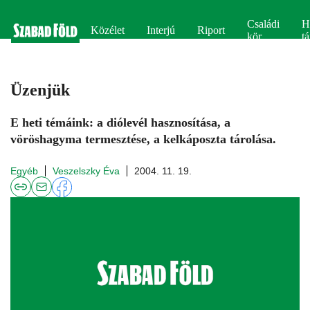
Családi
H
Közélet
Interjú
Riport
kör
tá
Üzenjük
E heti témáink: a diólevél hasznosítása, a
vöröshagyma termesztése, a kelkáposzta tárolása.
Egyéb
Veszelszky Éva
2004. 11. 19.