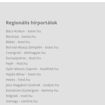
Regionális hírportálok
Bács-Kiskun - baon.hu
Baranya - bama.hu
Békés - beol.hu
Borsod-Abaúj-Zemplén - boon.hu
Csongrád - delmagyar.hu
Dunaújváros - duol.hu
Fejér - feol.hu
Győr-Moson-Sopron - kisalfold.hu
Hajdú-Bihar - haon.hu
Heves - heol.hu
Jász-Nagykun-Szolnok - szoljon.hu
Komárom-Esztergom - kemma.hu
Nógrád - nool.hu
Somogy - sonline.hu