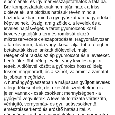
elbomlanak, és így már visszajuttathatók a talajba.
Bár komposztadaléknak nem ajánlhatók a friss
diólevelek, antibiotikus hatásuk révén mind a
háztartásokban, mind a gyógyászatban nagy értéket
képviselnek. Őszig, amíg zöldek, a levelek és a
leveles hajtásvégek a tárolt gyümölcsök közé
keverve gátolják a termés romlását okozó
mikroszervezetek elszaporodását. Hagyományosan
a tárolóverem, -láda vagy -kosár alját több rétegben
betakarták kissé lankadt diólevéllel, majd
rétegenként rakták az ép gyümölcsöt és a leveleket.
Legfelülre több réteg levelet vagy leveles ágakat
tettek. A diólevél között a gyümölcs hosszú ideig
frissen megmaradt, és a színét, valamint a zamatát
is jobban megőrizte.
A humángyógyászatban a májusban gyűjtött levelek
a legértékesebbek, de a később szedettekben is
jelen vannak - csak csökkent mennyiségben - a
gyógyító vegyületek. A levelek forrázata vértisztító,
vérhígító, vérnyomás- és gyulladáscsökkentő,
emésztésserkentő és erősítő hatású ital. A
népgyógyászatban gyomorfekélyre, gyomorhurutra