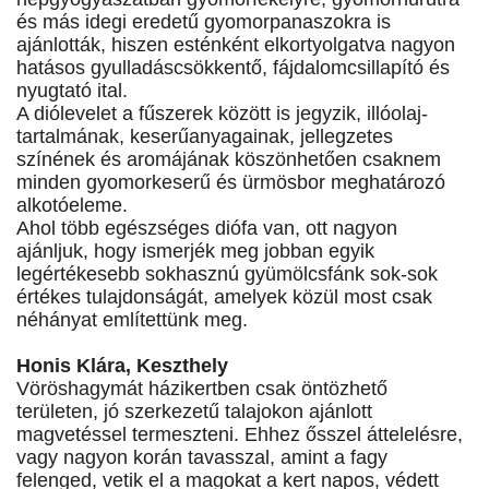
és más idegi eredetű gyomorpanaszokra is
ajánlották, hiszen esténként elkortyolgatva nagyon
hatásos gyulladáscsökkentő, fájdalomcsillapító és
nyugtató ital.
A diólevelet a fűszerek között is jegyzik, illóolaj-
tartalmának, keserűanyagainak, jellegzetes
színének és aromájának köszönhetően csaknem
minden gyomorkeserű és ürmösbor meghatározó
alkotóeleme.
Ahol több egészséges diófa van, ott nagyon
ajánljuk, hogy ismerjék meg jobban egyik
legértékesebb sokhasznú gyümölcsfánk sok-sok
értékes tulajdonságát, amelyek közül most csak
néhányat említettünk meg.
Honis Klára, Keszthely
Vöröshagymát házikertben csak öntözhető
területen, jó szerkezetű talajokon ajánlott
magvetéssel termeszteni. Ehhez ősszel áttelelésre,
vagy nagyon korán tavasszal, amint a fagy
felenged, vetik el a magokat a kert napos, védett