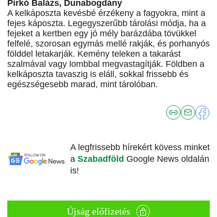
Pirkó Balázs, Dunabogdány
A kelkáposzta kevésbé érzékeny a fagyokra, mint a
fejes káposzta. Legegyszerűbb tárolási módja, ha a
fejeket a kertben egy jó mély barázdába tövükkel
felfelé, szorosan egymás mellé rakják, és porhanyós
földdel letakarják. Kemény teleken a takarást
szalmával vagy lombbal megvastagítják. Földben a
kelkáposzta tavaszig is eláll, sokkal frissebb és
egészségesebb marad, mint tárolóban.
A legfrissebb hírekért kövess minket
a
Szabadföld
Google News oldalán
is!
Újság előfizetés