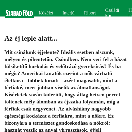
Családi
H
Közélet
Interjú
Riport
kör
tá
Az éj leple alatt...
Mit csinálunk éjjelente? Ideális esetben alszunk,
mélyen és pihentetőn. Csöndben. Nem veri fel a házat
fülsiketítő horkolás és velőtrázó gyereksírás? És ha
mégis? Amerikai kutatók szerint a nők várható
életkora - többek között - azért magasabb, mint a
férfiaké, mert jobban viselik az álmatlanságot.
Kísérletek során kiderült, hogy átlag hetven percet
töltenek mély álomban az éjszaka folyamán, míg a
férfiak csak negyvenet. Az alváshiány nagyobb
egészségi kockázat a férfiakra, mint a nőkre. Ez
bizonyára a természet gondoskodása a nőkről:
hasznát veszik az anyai virrasztások, éjjeli