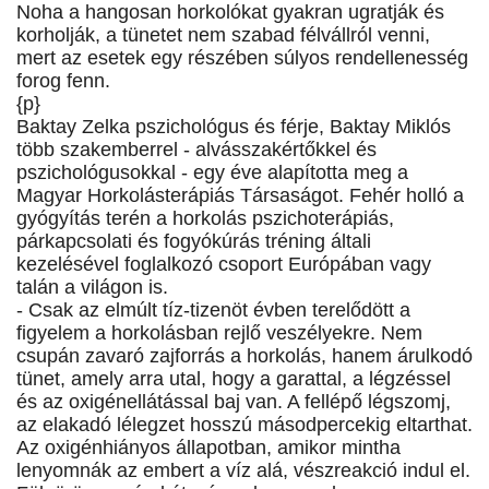
Noha a hangosan horkolókat gyakran ugratják és
korholják, a tünetet nem szabad félvállról venni,
mert az esetek egy részében súlyos rendellenesség
forog fenn.
{p}
Baktay Zelka pszichológus és férje, Baktay Miklós
több szakemberrel - alvásszakértőkkel és
pszichológusokkal - egy éve alapította meg a
Magyar Horkolásterápiás Társaságot. Fehér holló a
gyógyítás terén a horkolás pszichoterápiás,
párkapcsolati és fogyókúrás tréning általi
kezelésével foglalkozó csoport Európában vagy
talán a világon is.
- Csak az elmúlt tíz-tizenöt évben terelődött a
figyelem a horkolásban rejlő veszélyekre. Nem
csupán zavaró zajforrás a horkolás, hanem árulkodó
tünet, amely arra utal, hogy a garattal, a légzéssel
és az oxigénellátással baj van. A fellépő légszomj,
az elakadó lélegzet hosszú másodpercekig eltarthat.
Az oxigénhiányos állapotban, amikor mintha
lenyomnák az embert a víz alá, vészreakció indul el.