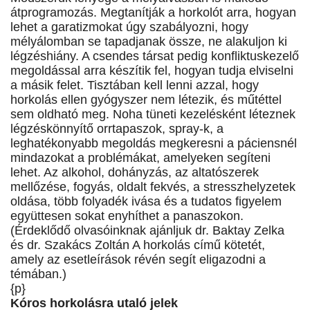
átprogramozás. Megtanítják a horkolót arra, hogyan
lehet a garatizmokat úgy szabályozni, hogy
mélyálomban se tapadjanak össze, ne alakuljon ki
légzéshiány. A csendes társat pedig konfliktuskezelő
megoldással arra készítik fel, hogyan tudja elviselni
a másik felet. Tisztában kell lenni azzal, hogy
horkolás ellen gyógyszer nem létezik, és műtéttel
sem oldható meg. Noha tüneti kezelésként léteznek
légzéskönnyítő orrtapaszok, spray-k, a
leghatékonyabb megoldás megkeresni a páciensnél
mindazokat a problémákat, amelyeken segíteni
lehet. Az alkohol, dohányzás, az altatószerek
mellőzése, fogyás, oldalt fekvés, a stresszhelyzetek
oldása, több folyadék ivása és a tudatos figyelem
együttesen sokat enyhíthet a panaszokon.
(Érdeklődő olvasóinknak ajánljuk dr. Baktay Zelka
és dr. Szakács Zoltán A horkolás című kötetét,
amely az esetleírások révén segít eligazodni a
témában.)
{p}
Kóros horkolásra utaló jelek