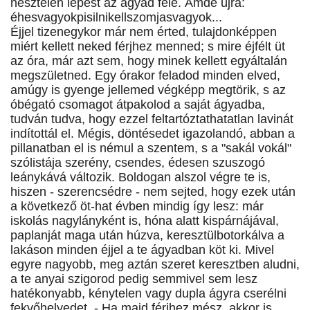
nesztelen lépést az ágyad felé. Ámde újra:
éhesvagyokpisilnikellszomjasvagyok...
Éjjel tizenegykor már nem érted, tulajdonképpen
miért kellett neked férjhez menned; s mire éjfélt üt
az óra, már azt sem, hogy minek kellett egyáltalán
megszületned. Egy órakor feladod minden elved,
amúgy is gyenge jellemed végképp megtörik, s az
óbégató csomagot átpakolod a saját ágyadba,
tudván tudva, hogy ezzel feltartóztathatatlan lavinát
indítottál el. Mégis, döntésedet igazolandó, abban a
pillanatban el is némul a szentem, s a "sakál vokál"
szólistája szerény, csendes, édesen szuszogó
leánykává változik. Boldogan alszol végre te is,
hiszen - szerencsédre - nem sejted, hogy ezek után
a következő öt-hat évben mindig így lesz: már
iskolás nagylányként is, hóna alatt kispárnájával,
paplanját maga után húzva, keresztülbotorkálva a
lakáson minden éjjel a te ágyadban köt ki. Mivel
egyre nagyobb, meg aztán szeret keresztben aludni,
a te anyai szigorod pedig semmivel sem lesz
hatékonyabb, kénytelen vagy dupla ágyra cserélni
fekvőhelyedet. - Ha majd férjhez mész, akkor is