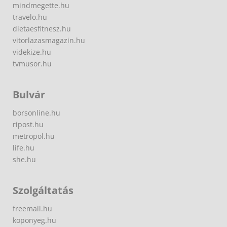
mindmegette.hu
travelo.hu
dietaesfitnesz.hu
vitorlazasmagazin.hu
videkize.hu
tvmusor.hu
Bulvár
borsonline.hu
ripost.hu
metropol.hu
life.hu
she.hu
Szolgáltatás
freemail.hu
koponyeg.hu