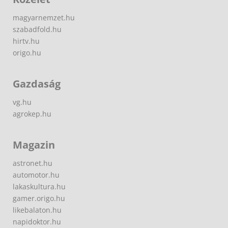
magyarnemzet.hu
szabadfold.hu
hirtv.hu
origo.hu
Gazdaság
vg.hu
agrokep.hu
Magazin
astronet.hu
automotor.hu
lakaskultura.hu
gamer.origo.hu
likebalaton.hu
napidoktor.hu