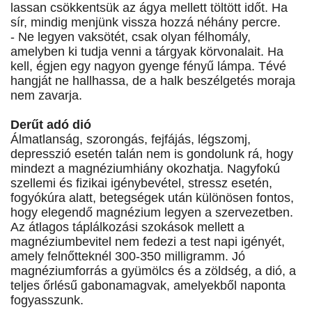
lassan csökkentsük az ágya mellett töltött időt. Ha
sír, mindig menjünk vissza hozzá néhány percre.
- Ne legyen vaksötét, csak olyan félhomály,
amelyben ki tudja venni a tárgyak körvonalait. Ha
kell, égjen egy nagyon gyenge fényű lámpa. Tévé
hangját ne hallhassa, de a halk beszélgetés moraja
nem zavarja.
Derűt adó dió
Álmatlanság, szorongás, fejfájás, légszomj,
depresszió esetén talán nem is gondolunk rá, hogy
mindezt a magnéziumhiány okozhatja. Nagyfokú
szellemi és fizikai igénybevétel, stressz esetén,
fogyókúra alatt, betegségek után különösen fontos,
hogy elegendő magnézium legyen a szervezetben.
Az átlagos táplálkozási szokások mellett a
magnéziumbevitel nem fedezi a test napi igényét,
amely felnőtteknél 300-350 milligramm. Jó
magnéziumforrás a gyümölcs és a zöldség, a dió, a
teljes őrlésű gabonamagvak, amelyekből naponta
fogyasszunk.