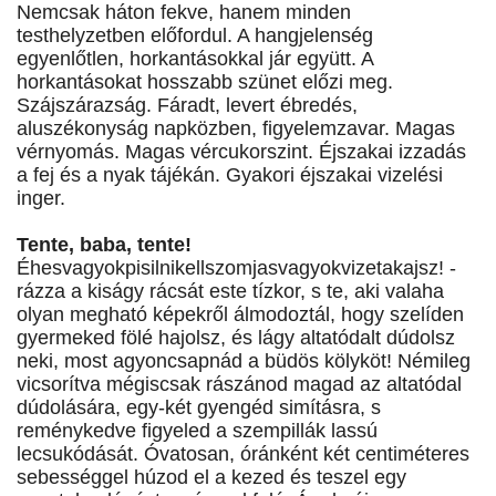
Nemcsak háton fekve, hanem minden
testhelyzetben előfordul. A hangjelenség
egyenlőtlen, horkantásokkal jár együtt. A
horkantásokat hosszabb szünet előzi meg.
Szájszárazság. Fáradt, levert ébredés,
aluszékonyság napközben, figyelemzavar. Magas
vérnyomás. Magas vércukorszint. Éjszakai izzadás
a fej és a nyak tájékán. Gyakori éjszakai vizelési
inger.
Tente, baba, tente!
Éhesvagyokpisilnikellszomjasvagyokvizetakajsz! -
rázza a kiságy rácsát este tízkor, s te, aki valaha
olyan megható képekről álmodoztál, hogy szelíden
gyermeked fölé hajolsz, és lágy altatódalt dúdolsz
neki, most agyoncsapnád a büdös kölyköt! Némileg
vicsorítva mégiscsak rászánod magad az altatódal
dúdolására, egy-két gyengéd simításra, s
reménykedve figyeled a szempillák lassú
lecsukódását. Óvatosan, óránként két centiméteres
sebességgel húzod el a kezed és teszel egy