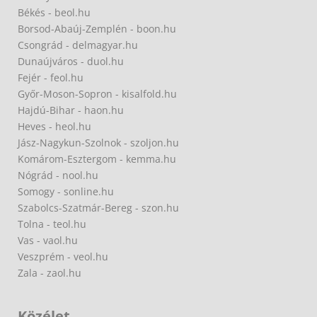
Békés - beol.hu
Borsod-Abaúj-Zemplén - boon.hu
Csongrád - delmagyar.hu
Dunaújváros - duol.hu
Fejér - feol.hu
Győr-Moson-Sopron - kisalfold.hu
Hajdú-Bihar - haon.hu
Heves - heol.hu
Jász-Nagykun-Szolnok - szoljon.hu
Komárom-Esztergom - kemma.hu
Nógrád - nool.hu
Somogy - sonline.hu
Szabolcs-Szatmár-Bereg - szon.hu
Tolna - teol.hu
Vas - vaol.hu
Veszprém - veol.hu
Zala - zaol.hu
Közélet