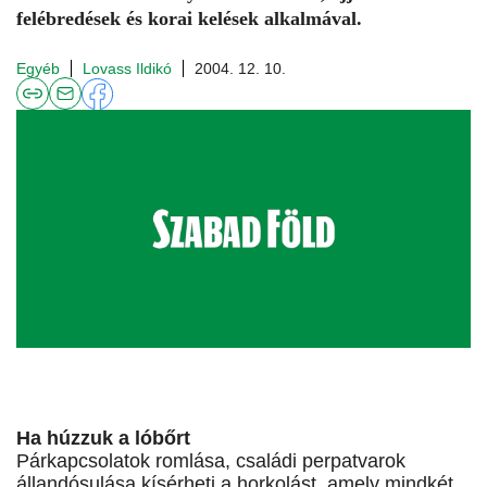
felébredések és korai kelések alkalmával.
Egyéb
Lovass Ildikó
2004. 12. 10.
Ha húzzuk a lóbőrt
Párkapcsolatok romlása, családi perpatvarok
állandósulása kísérheti a horkolást, amely mindkét