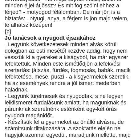
minden éjjel átjössz? És mit fog szólni ehhez a
férjed? - motyogod félálomban. De már jön is a
biztatás: - Nyugi, anya, a férjem is jön majd velem,
te alhatsz középen!
{p}
Jó tanácsok a nyugodt éjszakához
- Legyünk következetesek minden alvás körüli
dologban az esti mesétől kezdve addig, hogy nem
vesszük ki a gyereket a kiságyból, ha már egyszer
lefektettük. Minden este ismétlődjön a lefekvési
szertartás: játszás, fürdés, fogmosás, babák, macik
lefektetése, mese, puszi - a kisgyermekek szeretik,
ha az események rendre a jól ismert mederben
haladnak.
- Legyünk türelmesek és nyugodtak, s ne legyen
lelkiismeret-furdalásunk amiatt, ha magunknak és
párunknak szeretnénk esténként egy-két órás
nyugodt magánidőt.
- Készítsük fel a gyermeket az önálló alvásra, de
számítsunk tiltakozására. A szoktatás elején ne
hagyjuk azonnal egyedül, maradjunk mellette, majd