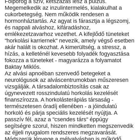
Fölpörög a szív, kétszázas lesz a pulzus.
Megemelkedik az inzulintermelés, kialakulhat a
cukorbetegség. Nem működik rendesen a
hormonháztartás. Az agyat is fárasztja a légszomj,
és nappali alváshoz, kifáradáshoz,
emlékezetzavarhoz vezethet. A kifejlődő tüneteket
"horkolási karriernek" nevezik, amely végső esetben
akár halált is okozhat. A kimerültség, a stressz, a
hízás, a kelleténél kevesebb folyadék fogyasztása
fokozza a tüneteket - magyarázza a folyamatot
Baktay Miklós.
Az alvási apnoéban szenvedő betegeket a
neurológusok az alváscentrumokban műszeresen
vizsgálják. A társadalombiztosítás csak az
úgynevezett rosszindulatú horkolás kezelését
finanszírozza. A horkolásterápiás társaság -
természetesen óradíj ellenében - a jóindulatú
horkoló és párja speciális kezelését nyújtja. A
passzív fél, azaz a "csendes társ" éppúgy
segítségre szorul, hiszen mindketten megszenvedik
az éjjeli nyugalom rendszeres megzavarását.
Módszerük lényege a mélyalvásban is működő