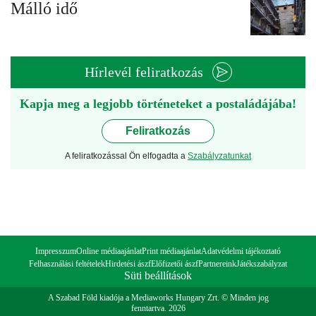
Málló idő
Hírlevél feliratkozás
Kapja meg a legjobb történeteket a postaládájába!
Feliratkozás
A feliratkozással Ön elfogadta a
Szabályzatunkat
Impresszum
Online médiaajánlat
Print médiaajánlat
Adatvédelmi tájékoztató
Felhasználási feltételek
Hirdetési ászf
Előfizetői ászf
Partnereink
Játékszabályzat
Süti beállítások
A Szabad Föld kiadója a Mediaworks Hungary Zrt. © Minden jog
fenntartva. 2026