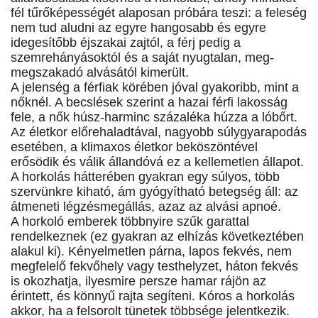
fél tűrőképességét alaposan próbára teszi: a feleség
nem tud aludni az egyre hangosabb és egyre
idegesítőbb éjszakai zajtól, a férj pedig a
szemrehányásoktól és a saját nyugtalan, meg-
megszakadó alvásától kimerült.
A jelenség a férfiak körében jóval gyakoribb, mint a
nőknél. A becslések szerint a hazai férfi lakosság
fele, a nők húsz-harminc százaléka húzza a lóbőrt.
Az életkor előrehaladtával, nagyobb súlygyarapodás
esetében, a klimaxos életkor beköszöntével
erősödik és válik állandóvá ez a kellemetlen állapot.
A horkolás hátterében gyakran egy súlyos, több
szervünkre kiható, ám gyógyítható betegség áll: az
átmeneti légzésmegállás, azaz az alvási apnoé.
A horkoló emberek többnyire szűk garattal
rendelkeznek (ez gyakran az elhízás következtében
alakul ki). Kényelmetlen párna, lapos fekvés, nem
megfelelő fekvőhely vagy testhelyzet, háton fekvés
is okozhatja, ilyesmire persze hamar rájön az
érintett, és könnyű rajta segíteni. Kóros a horkolás
akkor, ha a felsorolt tünetek többsége jelentkezik.