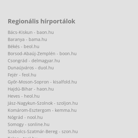
Regionális hírportálok
Bács-Kiskun - baon.hu
Baranya - bama.hu
Békés - beol.hu
Borsod-Abaúj-Zemplén - boon.hu
Csongrád - delmagyar.hu
Dunaújváros - duol.hu
Fejér - feol.hu
Győr-Moson-Sopron - kisalfold.hu
Hajdú-Bihar - haon.hu
Heves - heol.hu
Jász-Nagykun-Szolnok - szoljon.hu
Komárom-Esztergom - kemma.hu
Nógrád - nool.hu
Somogy - sonline.hu
Szabolcs-Szatmár-Bereg - szon.hu