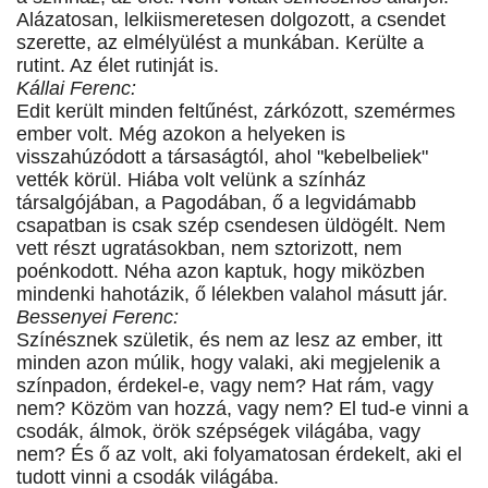
Alázatosan, lelkiismeretesen dolgozott, a csendet
szerette, az elmélyülést a munkában. Kerülte a
rutint. Az élet rutinját is.
Kállai Ferenc:
Edit került minden feltűnést, zárkózott, szemérmes
ember volt. Még azokon a helyeken is
visszahúzódott a társaságtól, ahol "kebelbeliek"
vették körül. Hiába volt velünk a színház
társalgójában, a Pagodában, ő a legvidámabb
csapatban is csak szép csendesen üldögélt. Nem
vett részt ugratásokban, nem sztorizott, nem
poénkodott. Néha azon kaptuk, hogy miközben
mindenki hahotázik, ő lélekben valahol másutt jár.
Bessenyei Ferenc:
Színésznek születik, és nem az lesz az ember, itt
minden azon múlik, hogy valaki, aki megjelenik a
színpadon, érdekel-e, vagy nem? Hat rám, vagy
nem? Közöm van hozzá, vagy nem? El tud-e vinni a
csodák, álmok, örök szépségek világába, vagy
nem? És ő az volt, aki folyamatosan érdekelt, aki el
tudott vinni a csodák világába.