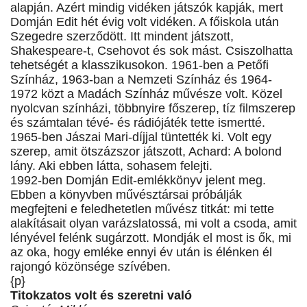
alapján. Azért mindig vidéken játszók kapják, mert
Domján Edit hét évig volt vidéken. A főiskola után
Szegedre szerződött. Itt mindent játszott,
Shakespeare-t, Csehovot és sok mást. Csiszolhatta
tehetségét a klasszikusokon. 1961-ben a Petőfi
Színház, 1963-ban a Nemzeti Színház és 1964-
1972 közt a Madách Színház művésze volt. Közel
nyolcvan színházi, többnyire főszerep, tíz filmszerep
és számtalan tévé- és rádiójáték tette ismertté.
1965-ben Jászai Mari-díjjal tüntették ki. Volt egy
szerep, amit ötszázszor játszott, Achard: A bolond
lány. Aki ebben látta, sohasem felejti.
1992-ben Domján Edit-emlékkönyv jelent meg.
Ebben a könyvben művésztársai próbálják
megfejteni e feledhetetlen művész titkát: mi tette
alakításait olyan varázslatossá, mi volt a csoda, amit
lényével felénk sugárzott. Mondják el most is ők, mi
az oka, hogy emléke ennyi év után is élénken él
rajongó közönsége szívében.
{p}
Titokzatos volt és szeretni való