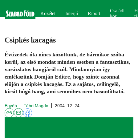
Családi
H
Közélet
Interjú
Riport
kör
tá
Csipkés kacagás
Évtizedek óta nincs közöttünk, de bármikor szóba
kerül, az első mondat minden esetben a fantasztikus,
varázslatos hangjáról szól. Mindannyian így
emlékszünk Domján Editre, hogy szinte azonnal
előjön a csipkés kacagás. Ez a sajátos, csilingelő,
kicsit búgó hang, ami semmihez nem hasonlítható.
Egyéb
Fábri Magda
2004. 12. 24.