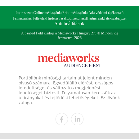
Impresszum
Online médiaajánlat
Print médiaajánlat
Adatvédelmi tájékoztató
Felhasználási feltételek
Hirdetési ászf
Előfizetői ászf
Partnereink
Játékszabályzat
Süti beállítások
A Szabad Föld kiadója a Mediaworks Hungary Zrt. © Minden jog
fenntartva. 2026
Portfóliónk minőségi tartalmat jelent minden
olvasó számára. Egyedülálló elérést, országos
lefedettséget és változatos megjelenési
lehetőséget biztosít. Folyamatosan keressük az
új irányokat és fejlődési lehetőségeket. Ez jövőnk
záloga.