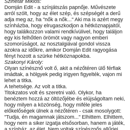
Szinetár Miklós:
Domján Edit - a színjátszás papnője. Művészete
arról szólt, hogy az élet szép, és szépségét a derű
adja meg az, ha "nők a nők..." Aki ma is azért megy
színházba, hogy elrugaszkodjon a hétköznapjaitól,
hogy találkozzon valami rendkívülivel, hogy találjon
egy kis felhőtlen örömöt vagy nagyon emberi
szomorúságot, az nosztalgiával gondol vissza
azokra az időkre, amikor Domján Edit ragyogása
fényt hozott a szürke hétköznapokba.
Szakonyi Károly:
Olyan színésznő volt ő, akit a nézőtéren ülő férfiak
imádtak, a hölgyek pedig irigyen figyelték, vajon mi
lehet a titka.
A tehetsége. Az volt a titka.
Titokzatos volt és szeretni való. Olykor, ha
benéztem hozzá az öltözőjébe és elújságoltam neki,
hogy milyen a közönség, hogy miféle jeles
előkelőségek ülnek a nézőtéren - csak mosolygott:
"Tudja, én magamnak játszom..." Elhittem. Elhittem,
hogy nem a siker izgatja elsősorban, hanem a játék,
a színház, az élet. Nem voltak színésznős allűrjei.