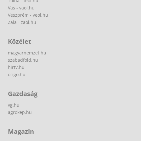
Tolna - teol.hu
Vas - vaol.hu
Veszprém - veol.hu
Zala - zaol.hu
Közélet
magyarnemzet.hu
szabadfold.hu
hirtv.hu
origo.hu
Gazdaság
vg.hu
agrokep.hu
Magazin