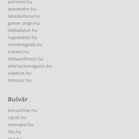
astronet.hu
automotor.hu
lakaskultura.hu
gamer.origo.hu
likebalaton.hu
napidoktor.hu
mindmegette.hu
travelo.hu
dietaesfitnesz.hu
vitorlazasmagazin.hu
videkize.hu
tvmusor.hu
Bulvár
borsonline.hu
ripost.hu
metropol.hu
life.hu
she.hu