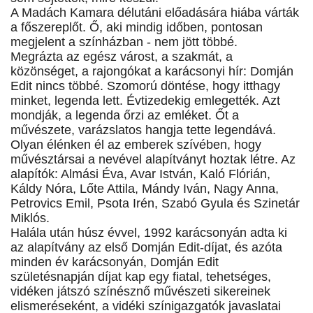
A Madách Kamara délutáni előadására hiába várták
a főszereplőt. Ő, aki mindig időben, pontosan
megjelent a színházban - nem jött többé.
Megrázta az egész várost, a szakmát, a
közönséget, a rajongókat a karácsonyi hír: Domján
Edit nincs többé. Szomorú döntése, hogy itthagy
minket, legenda lett. Évtizedekig emlegették. Azt
mondják, a legenda őrzi az emléket. Őt a
művészete, varázslatos hangja tette legendává.
Olyan élénken él az emberek szívében, hogy
művésztársai a nevével alapítványt hoztak létre. Az
alapítók: Almási Éva, Avar István, Kaló Flórián,
Káldy Nóra, Lőte Attila, Mándy Iván, Nagy Anna,
Petrovics Emil, Psota Irén, Szabó Gyula és Szinetár
Miklós.
Halála után húsz évvel, 1992 karácsonyán adta ki
az alapítvány az első Domján Edit-díjat, és azóta
minden év karácsonyán, Domján Edit
születésnapján díjat kap egy fiatal, tehetséges,
vidéken játszó színésznő művészeti sikereinek
elismeréseként, a vidéki színigazgatók javaslatai