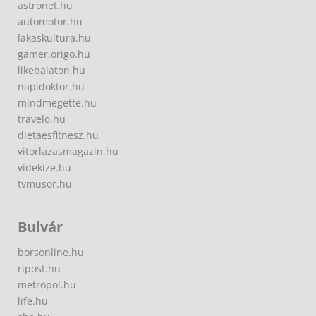
astronet.hu
automotor.hu
lakaskultura.hu
gamer.origo.hu
likebalaton.hu
napidoktor.hu
mindmegette.hu
travelo.hu
dietaesfitnesz.hu
vitorlazasmagazin.hu
videkize.hu
tvmusor.hu
Bulvár
borsonline.hu
ripost.hu
metropol.hu
life.hu