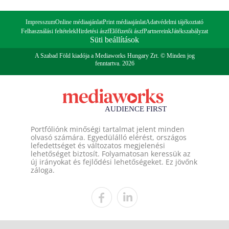
Impresszum
Online médiaajánlat
Print médiaajánlat
Adatvédelmi tájékoztató
Felhasználási feltételek
Hirdetési ászf
Előfizetői ászf
Partnereink
Játékszabályzat
Süti beállítások
A Szabad Föld kiadója a Mediaworks Hungary Zrt. © Minden jog
fenntartva. 2026
Portfóliónk minőségi tartalmat jelent minden
olvasó számára. Egyedülálló elérést, országos
lefedettséget és változatos megjelenési
lehetőséget biztosít. Folyamatosan keressük az
új irányokat és fejlődési lehetőségeket. Ez jövőnk
záloga.