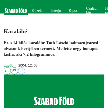
Családi
H
Közélet
Interjú
Riport
kör
tá
Karalábé
Ez a 14 kilós karalábé Tóth László balmazújvárosi
olvasónk kertjében termett. Mellette négy hónapos
kisfia, aki 7,2 kilogrammos.
Egyéb
2004. 12. 03.