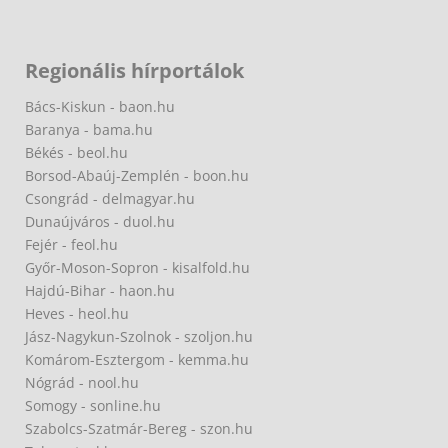
Regionális hírportálok
Bács-Kiskun - baon.hu
Baranya - bama.hu
Békés - beol.hu
Borsod-Abaúj-Zemplén - boon.hu
Csongrád - delmagyar.hu
Dunaújváros - duol.hu
Fejér - feol.hu
Győr-Moson-Sopron - kisalfold.hu
Hajdú-Bihar - haon.hu
Heves - heol.hu
Jász-Nagykun-Szolnok - szoljon.hu
Komárom-Esztergom - kemma.hu
Nógrád - nool.hu
Somogy - sonline.hu
Szabolcs-Szatmár-Bereg - szon.hu