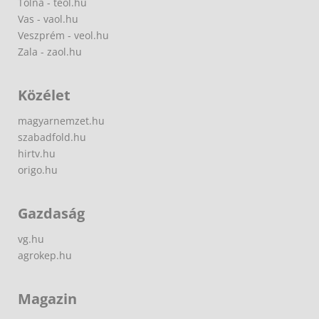
Tolna - teol.hu
Vas - vaol.hu
Veszprém - veol.hu
Zala - zaol.hu
Közélet
magyarnemzet.hu
szabadfold.hu
hirtv.hu
origo.hu
Gazdaság
vg.hu
agrokep.hu
Magazin