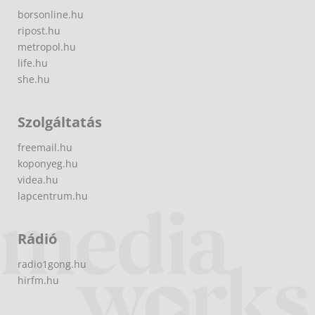
borsonline.hu
ripost.hu
metropol.hu
life.hu
she.hu
Szolgáltatás
freemail.hu
koponyeg.hu
videa.hu
lapcentrum.hu
Rádió
radio1gong.hu
hirfm.hu