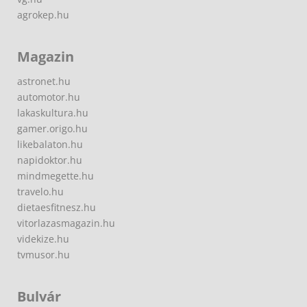
agrokep.hu
Magazin
astronet.hu
automotor.hu
lakaskultura.hu
gamer.origo.hu
likebalaton.hu
napidoktor.hu
mindmegette.hu
travelo.hu
dietaesfitnesz.hu
vitorlazasmagazin.hu
videkize.hu
tvmusor.hu
Bulvár