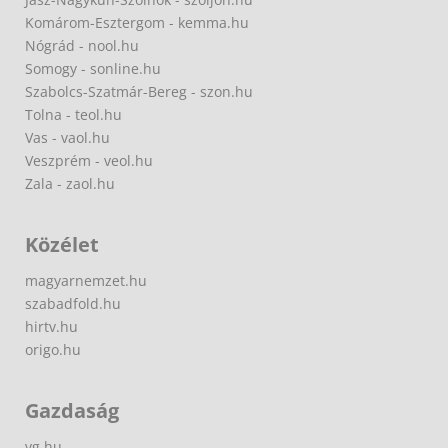
Komárom-Esztergom - kemma.hu
Nógrád - nool.hu
Somogy - sonline.hu
Szabolcs-Szatmár-Bereg - szon.hu
Tolna - teol.hu
Vas - vaol.hu
Veszprém - veol.hu
Zala - zaol.hu
Közélet
magyarnemzet.hu
szabadfold.hu
hirtv.hu
origo.hu
Gazdaság
vg.hu