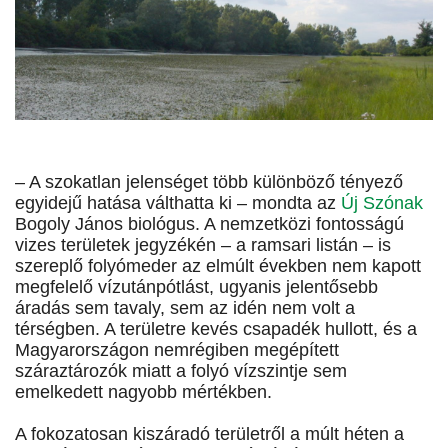
– A szokatlan jelenséget több különböző tényező
egyidejű hatása válthatta ki – mondta az
Új Szónak
Bogoly János biológus. A nemzetközi fontosságú
vizes területek jegyzékén – a ramsari listán – is
szereplő folyómeder az elmúlt években nem kapott
megfelelő vízutánpótlást, ugyanis jelentősebb
áradás sem tavaly, sem az idén nem volt a
térségben. A területre kevés csapadék hullott, és a
Magyarországon nemrégiben megépített
száraztározók miatt a folyó vízszintje sem
emelkedett nagyobb mértékben.
A fokozatosan kiszáradó területről a múlt héten a