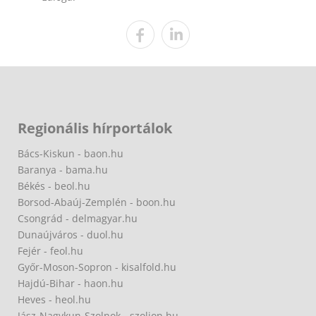
Regionális hírportálok
Bács-Kiskun - baon.hu
Baranya - bama.hu
Békés - beol.hu
Borsod-Abaúj-Zemplén - boon.hu
Csongrád - delmagyar.hu
Dunaújváros - duol.hu
Fejér - feol.hu
Győr-Moson-Sopron - kisalfold.hu
Hajdú-Bihar - haon.hu
Heves - heol.hu
Jász-Nagykun-Szolnok - szoljon.hu