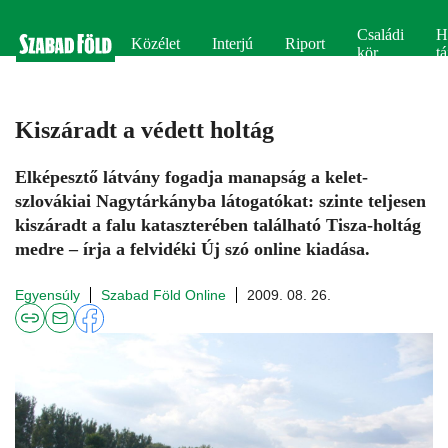
Családi
H
Közélet
Interjú
Riport
kör
tá
Kiszáradt a védett holtág
Elképesztő látvány fogadja manapság a kelet-
szlovákiai Nagytárkányba látogatókat: szinte teljesen
kiszáradt a falu kataszterében található Tisza-holtág
medre – írja a felvidéki Új szó online kiadása.
Egyensúly
Szabad Föld Online
2009. 08. 26.