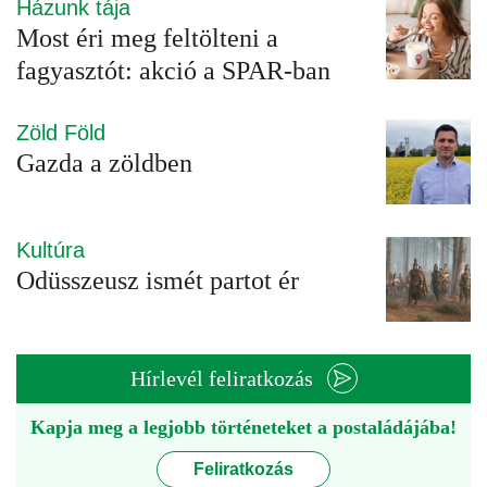
Házunk tája
Most éri meg feltölteni a
fagyasztót: akció a SPAR-ban
Zöld Föld
Gazda a zöldben
Kultúra
Odüsszeusz ismét partot ér
Hírlevél feliratkozás
Kapja meg a legjobb történeteket a postaládájába!
Feliratkozás