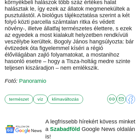
környékbeli halászok több száz értékes halat
halásztak le, így ezek az állatok megmenekültek a
pusztulástól. A biológus tájékoztatása szerint a két
folyó közti parcella számtalan ritka és védett
növény-, illetve állatfaj természetes élettere, s ezek
az egyedek a most kialakult helyzetben rendkívüli
veszélybe kerültek. Bogoly János hangsúlyozta: bár
évtizedek óta figyelemmel kíséri a régió
élővilágában zajló folyamatokat, a mostanihoz
hasonló esetre – hogy a Tisza-holtág medre szinte
teljesen kiszáradjon – nem emlékszik.
Fotó:
Panoramio
természet
víz
klímaváltozás
A legfrissebb hírekért kövess minket
a
Szabadföld
Google News oldalán
is!