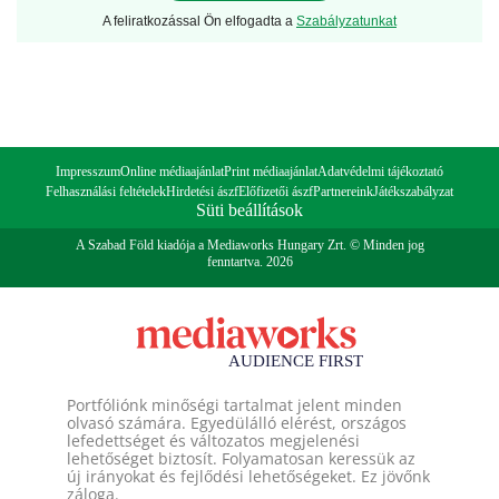
A feliratkozással Ön elfogadta a
Szabályzatunkat
Impresszum
Online médiaajánlat
Print médiaajánlat
Adatvédelmi tájékoztató
Felhasználási feltételek
Hirdetési ászf
Előfizetői ászf
Partnereink
Játékszabályzat
Süti beállítások
A Szabad Föld kiadója a Mediaworks Hungary Zrt. © Minden jog
fenntartva. 2026
Portfóliónk minőségi tartalmat jelent minden
olvasó számára. Egyedülálló elérést, országos
lefedettséget és változatos megjelenési
lehetőséget biztosít. Folyamatosan keressük az
új irányokat és fejlődési lehetőségeket. Ez jövőnk
záloga.