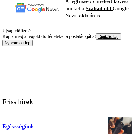
A legfrissebb hírekért kövess
minket a
Szabadföld
Google
News oldalán is!
Újság előfizetés
Kapja meg a legjobb történeteket a postaládájába!
Digitális lap
Nyomtatott lap
Friss hírek
Egészségünk