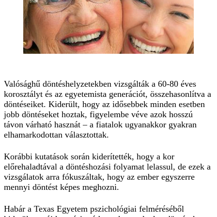
Valósághű döntéshelyzetekben vizsgálták a 60-80 éves
korosztályt és az egyetemista generációt, összehasonlítva a
döntéseiket. Kiderült, hogy az idősebbek minden esetben
jobb döntéseket hoztak, figyelembe véve azok hosszú
távon várható hasznát – a fiatalok ugyanakkor gyakran
elhamarkodottan választottak.
Korábbi kutatások során kiderítették, hogy a kor
előrehaladtával a döntéshozási folyamat lelassul, de ezek a
vizsgálatok arra fókuszáltak, hogy az ember egyszerre
mennyi döntést képes meghozni.
Habár a Texas Egyetem pszichológiai felméréséből