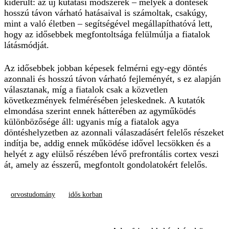
kiderült: az új kutatási módszerek – melyek a döntések
hosszú távon várható hatásaival is számoltak, csakúgy,
mint a való életben – segítségével megállapíthatóvá lett,
hogy az idősebbek megfontoltsága felülmúlja a fiatalok
látásmódját.
Az idősebbek jobban képesek felmérni egy-egy döntés
azonnali és hosszú távon várható fejleményét, s ez alapján
választanak, míg a fiatalok csak a közvetlen
következmények felmérésében jeleskednek. A kutatók
elmondása szerint ennek hátterében az agyműködés
különbözősége áll: ugyanis míg a fiatalok agya
döntéshelyzetben az azonnali válaszadásért felelős részeket
indítja be, addig ennek működése idővel lecsökken és a
helyét z agy elülső részében lévő prefrontális cortex veszi
át, amely az ésszerű, megfontolt gondolatokért felelős.
orvostudomány
idős korban