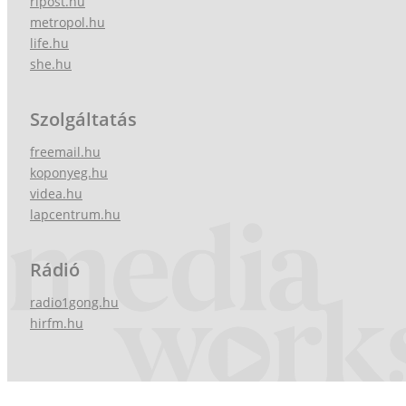
ripost.hu
metropol.hu
life.hu
she.hu
Szolgáltatás
freemail.hu
koponyeg.hu
videa.hu
lapcentrum.hu
Rádió
radio1gong.hu
hirfm.hu