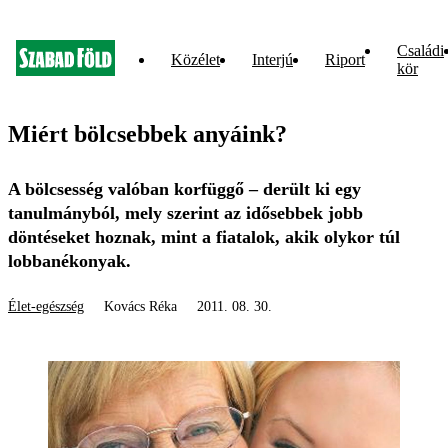
Családi
Közélet
Interjú
Riport
kör
Miért bölcsebbek anyáink?
A bölcsesség valóban korfüggő – derült ki egy
tanulmányból, mely szerint az idősebbek jobb
döntéseket hoznak, mint a fiatalok, akik olykor túl
lobbanékonyak.
Élet-egészség
Kovács Réka
2011. 08. 30.