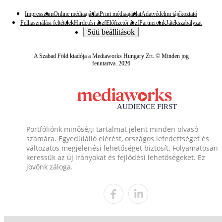
Impresszum
Online médiaajánlat
Print médiaajánlat
Adatvédelmi tájékoztató
Felhasználási feltételek
Hirdetési ászf
Előfizetői ászf
Partnereink
Játékszabályzat
Süti beállítások
A Szabad Föld kiadója a Mediaworks Hungary Zrt. © Minden jog
fenntartva. 2026
Portfóliónk minőségi tartalmat jelent minden olvasó
számára. Egyedülálló elérést, országos lefedettséget és
változatos megjelenési lehetőséget biztosít. Folyamatosan
keressük az új irányokat és fejlődési lehetőségeket. Ez
jövőnk záloga.