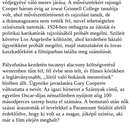
védjegyévé váló merev járása. A művészetekért rajongó
Cooper három évig az iowai Grinnell Col­lege tanulója
volt, ahol művészettörténetet és rajzolást tanult, de
a drámatagozatra nem vették fel, mivel tehetségtelen
színésznek tartották. 1924-ben otthagyta az iskolát és
politikai karikatúrák rajzolásából próbált megélni. Szüleit
követve Los Angelesbe költözött, ahol kezdetben házaló
ügynökként próbált megélni, majd statisztaként és lovas
kaszkadőrként a filmiparban találta meg számítását.
Pályafutása kezdetén tucatnyi alacsony költségvetésű
westernben tűnt fel, fél évbe sem telt, és filmes körökben
a leglátványosabb, ,,lóról való bukások mesterének"
hírében állt. Ügynöke javaslatára Gary Cooperre
változtatta a nevét. Az igazi hírnevet a Szárnyak című, az
egyetlen Oscar-díjas némafilmben nyújtott alig 100
másodperces szerep hozta el számára. A bemutató után nők
százai árasztották el levelekkel a Paramount Stúdiót afelől
érdeklődve, hogy ki volt az a magas, jóképű színész, aki
már a film elején meghalt?