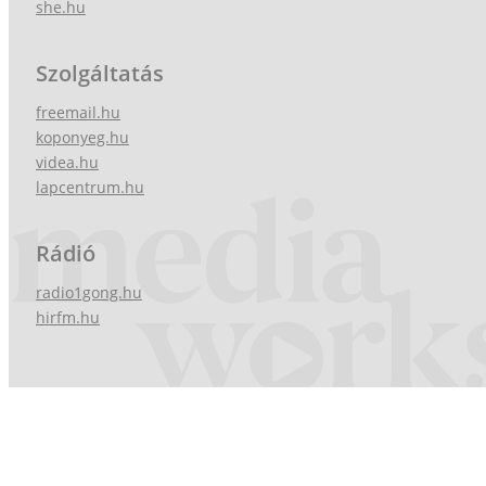
she.hu
Szolgáltatás
freemail.hu
koponyeg.hu
videa.hu
lapcentrum.hu
Rádió
radio1gong.hu
hirfm.hu