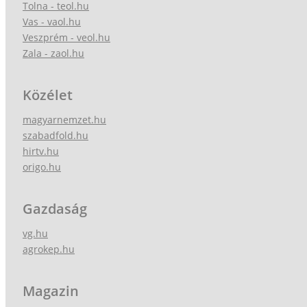
Tolna - teol.hu
Vas - vaol.hu
Veszprém - veol.hu
Zala - zaol.hu
Közélet
magyarnemzet.hu
szabadfold.hu
hirtv.hu
origo.hu
Gazdaság
vg.hu
agrokep.hu
Magazin