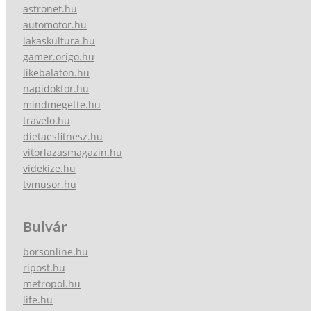
astronet.hu
automotor.hu
lakaskultura.hu
gamer.origo.hu
likebalaton.hu
napidoktor.hu
mindmegette.hu
travelo.hu
dietaesfitnesz.hu
vitorlazasmagazin.hu
videkize.hu
tvmusor.hu
Bulvár
borsonline.hu
ripost.hu
metropol.hu
life.hu