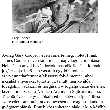
Gary Cooper
Fotó: Sunset Boulevard
Avilág Gary Cooper néven ismerte meg, holott Frank
James Cooper néven látta meg a napvilágot a montanai
Helenában angol bevándorlók második fiaként. Jómódú
jogász apja 1906-ban vásárolt egy 600 holdas
szarvasmarhafarmot a Missouri folyó mentén, ahol
a család a nyarakat töltötte. Itt tanult meg kiválóan
lovagolni, vadászni és horgászni – foglalja össze életének
kezdeti időszakát a Nemzeti Archívum Sajtóarchívuma.
Tizenöt évesen egy autóbalesetben súlyos csípősérülést
szenvedett, ami után orvosa tévesen a lovaglást ajánlotta
gyógyterápiának. Ennek köszönhetően alakult ki a később