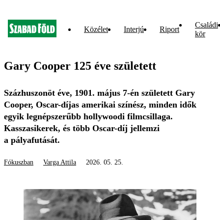
Családi
Közélet
Interjú
Riport
kör
Gary Cooper 125 éve született
Százhuszonöt éve, 1901. május 7-én született Gary
Cooper, Oscar-díjas amerikai színész, minden idők
egyik legnépszerűbb hollywoodi film­csillaga.
Kasszasikerek, és több Oscar-díj jellemzi
a pályafutását.
Fókuszban
Varga Attila
2026. 05. 25.