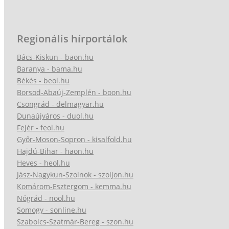
Regionális hírportálok
Bács-Kiskun - baon.hu
Baranya - bama.hu
Békés - beol.hu
Borsod-Abaúj-Zemplén - boon.hu
Csongrád - delmagyar.hu
Dunaújváros - duol.hu
Fejér - feol.hu
Győr-Moson-Sopron - kisalfold.hu
Hajdú-Bihar - haon.hu
Heves - heol.hu
Jász-Nagykun-Szolnok - szoljon.hu
Komárom-Esztergom - kemma.hu
Nógrád - nool.hu
Somogy - sonline.hu
Szabolcs-Szatmár-Bereg - szon.hu