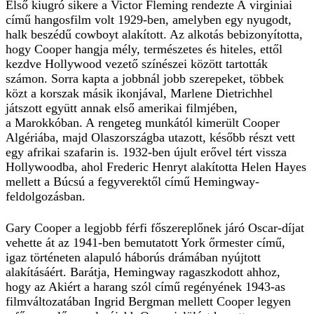
Első kiugró sikere a Victor Fleming rendezte A virginiai
című hangosfilm volt 1929-ben, amelyben egy nyugodt,
halk beszédű cowboyt alakított. Az alkotás bebizonyította,
hogy Cooper hangja mély, természetes és hiteles, ettől
kezdve Hollywood vezető színészei között tartották
számon. Sorra kapta a jobbnál jobb szerepeket, többek
közt a korszak másik ikonjával, Marlene Dietrichhel
játszott együtt annak első amerikai filmjében,
a Marokkóban. A rengeteg munkától kimerült Cooper
Algériába, majd Olaszországba utazott, később részt vett
egy afrikai szafarin is. 1932-ben újult erővel tért vissza
Hollywoodba, ahol Frederic Henryt alakította Helen Hayes
mellett a Búcsú a fegyverektől című Hemingway-
feldolgozásban.
Gary Cooper a legjobb férfi főszereplőnek járó Oscar-díjat
vehette át az 1941-ben bemutatott York őrmester című,
igaz történeten ala­puló háborús drámában nyújtott
alakításáért. Barátja, Hemingway ragaszkodott ahhoz,
hogy az Akiért a harang szól című regényének 1943-as
filmváltozatában Ingrid Bergman mellett Cooper legyen