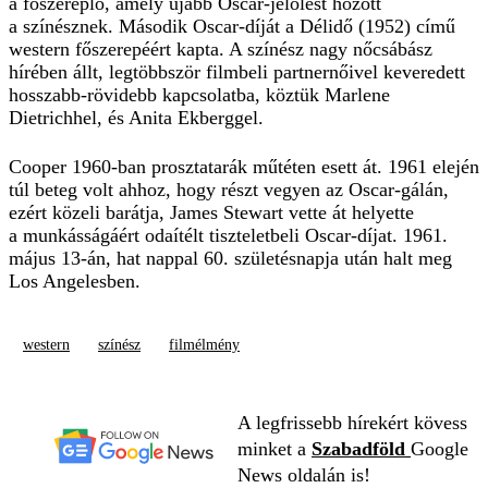
a főszereplő, amely újabb Oscar-jelölést hozott
a színésznek. Második Oscar-díját a Délidő (1952) című
western főszerepéért kapta. A színész nagy nőcsábász
hírében állt, legtöbbször filmbeli partnernőivel keveredett
hosszabb-rövidebb kapcsolatba, köztük Marlene
Dietrichhel, és Anita Ekberggel.
Cooper 1960-ban prosztatarák műtéten esett át. 1961 elején
túl beteg volt ahhoz, hogy részt vegyen az Oscar-gálán,
ezért közeli barátja, James Stewart vette át helyette
a munkásságáért odaítélt tiszteletbeli Oscar-díjat. 1961.
május 13-án, hat nappal 60. születésnapja után halt meg
Los Angelesben.
western
színész
filmélmény
A legfrissebb hírekért kövess
minket a
Szabadföld
Google
News oldalán is!