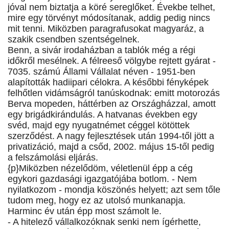
jóval nem biztatja a köré sereglőket. Évekbe telhet,
mire egy törvényt módosítanak, addig pedig nincs
mit tenni. Miközben paragrafusokat magyaráz, a
szakik csendben szentségelnek.
Benn, a sivár irodaházban a tablók még a régi
időkről mesélnek. A félreeső völgybe rejtett gyárat -
7035. számú Állami Vállalat néven - 1951-ben
alapították hadiipari célokra. A későbbi fényképek
felhőtlen vidámságról tanúskodnak: emitt motorozás
Berva mopeden, háttérben az Országházzal, amott
egy brigádkirándulás. A hatvanas években egy
svéd, majd egy nyugatnémet céggel kötöttek
szerződést. A nagy fejlesztések után 1994-től jött a
privatizáció, majd a csőd, 2002. május 15-től pedig
a felszámolási eljárás.
{p}Miközben nézelődöm, véletlenül épp a cég
egykori gazdasági igazgatójába botlom. - Nem
nyilatkozom - mondja köszönés helyett; azt sem tőle
tudom meg, hogy ez az utolsó munkanapja.
Harminc év után épp most számolt le.
- A hitelező vállalkozóknak senki nem ígérhette,