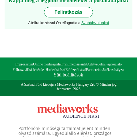
Kapja meg a legjobb történeteket a postaládájába!
Feliratkozás
A feliratkozással Ön elfogadta a
Szabályzatunkat
Impresszum
Online médiaajánlat
Print médiaajánlat
Adatvédelmi tájékoztató
Felhasználási feltételek
Hirdetési ászf
Előfizetői ászf
Partnereink
Játékszabályzat
Süti beállítások
A Szabad Föld kiadója a Mediaworks Hungary Zrt. © Minden jog
fenntartva. 2026
Portfóliónk minőségi tartalmat jelent minden
olvasó számára. Egyedülálló elérést, országos