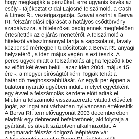
hogy megkapják a pénzüket, erre ugyanis kevés az
esély - tájékoztat Oldal Lajosné felszámoló, a Cash
& Limes Rt. vezérigazgatója. Szavai szerint a Berva
Rt. felszámolási eljárását a hatályos csődtörvény
szabályozza, a hitelezőket pedig ennek megfelelően
értesítették az eljárás menetéről. A felszámoló a
hitelezői választmánnyal tartja a kapcsolatot, tavaly
közbenső mérlegben tudósítottak a Berva Rt. anyagi
helyzetéről, s idén május végén is ezt teszik. A
peres ügyek miatt a felszámolás aligha fejeződik be
az előírt két éven belül - azaz idén 2004. május 15-
ére -, a megyei bíróságtól kérni fogják tehát a
határidő meghosszabbítását. Az egyik per éppen a
balatoni nyaraló ügyében indult, melyet egyébként
egy évvel a felszámolás kezdete előtt adtak el.
Miután a felszámoló visszaszerezte vitatott elővételi
jogát, az ingatlant várhatóan nyilvánosan értékesítik.
A Berva Rt. termelővagyonát 2003 decemberében
eladták egy debreceni befektetőnek, aki folytatja a
gyártást, és átvett százötven alkalmazottat. A
megmaradt félszáz dolgozó leépítésre vár.