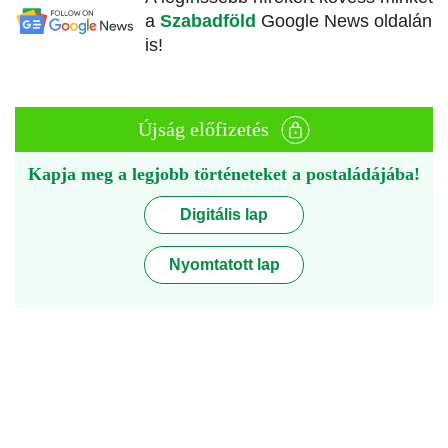
a
Szabadföld
Google News oldalán
is!
Újság előfizetés
Kapja meg a legjobb történeteket a postaládájába!
Digitális lap
Nyomtatott lap