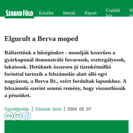
Családi
H
Közélet
Interjú
Riport
kör
tá
Elgurult a Berva moped
Ráfizettünk a hűségünkre - mondják keserűen a
gyárkapunál demonstráló fuvarosok, esztergályosok,
lakatosok. Hetüknek összesen jó tizenkétmillió
forinttal tartozik a felszámolás alatt álló egri
nagyüzem, a Berva Rt., ezért fordultak lapunkhoz. A
felszámoló szerint semmi remény, hogy viszontlássák
a pénzüket.
Gazdálkodás
Császár Jenő
2004. 05. 07.