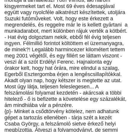
mondja a tarnaleleszi Tóth Vilmos, aki három
kisgyermeket tart el. Most 69 éves édesapjával
együtt vagy nyolcféle alkatrészt készítettek, utoljára
Suzuki futóműveket. Volt, hogy este érkezett a
megrendelés, és reggelre már le is kellett gyártani a
munkadarabot, mert különben rájuk verték a kötbért.
- Hat évig dolgoztam nekik, ebből fél évig teljesen
ingyen. Félmillió forintot költöttem el üzemanyagra,
de minek?! Legalább harmincezer kilométert tettem
meg 2001 végétől, és egy fillért se láttam viszont -
veszi át a szót Erdélyi Ferenc. Hajnalonta egy
órakor kelt, hogy hat órára, mire elindul a szalag,
Egerből Esztergomba érjen a lengéscsillapítókkal.
Akadt olyan nap, hogy kétszer is megtette az utat.
Most úgy látja, teljesen feleslegesen... A
felszámolási folyamat kezdetén - akárcsak a többi
hitelező - ő is befizette a követelése egy százalékát,
ám mindhiába vár a pénzére.
{p}- Minket a csődtörvény kötelez, nem adhatunk
gépet a tartozás ellenében - tárja szét a kezét
Csaba György, a felszámoló sietve érkező helyi
megbízottja. Átveszi a folyamodványt, de semmi