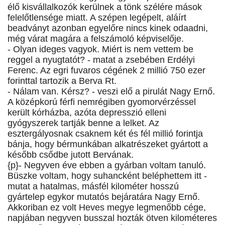
élő kisvállalkozók kerülnek a tönk szélére mások
felelőtlensége miatt. A szépen legépelt, aláírt
beadványt azonban egyelőre nincs kinek odaadni,
még várat magára a felszámoló képviselője.
- Olyan ideges vagyok. Miért is nem vettem be
reggel a nyugtatót? - matat a zsebében Erdélyi
Ferenc. Az egri fuvaros cégének 2 millió 750 ezer
forinttal tartozik a Berva Rt.
- Nálam van. Kérsz? - veszi elő a pirulát Nagy Ernő.
A középkorú férfi nemrégiben gyomorvérzéssel
került kórházba, azóta depresszió elleni
gyógyszerek tartják benne a lelket. Az
esztergályosnak csaknem két és fél millió forintja
bánja, hogy bérmunkában alkatrészeket gyártott a
később csődbe jutott Bervának.
{p}- Negyven éve ebben a gyárban voltam tanuló.
Büszke voltam, hogy suhancként beléphettem itt -
mutat a hatalmas, másfél kilométer hosszú
gyártelep egykor mutatós bejáratára Nagy Ernő.
Akkoriban ez volt Heves megye legmenőbb cége,
napjában negyven busszal hozták ötven kilométeres