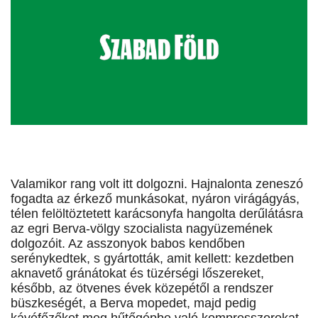
Valamikor rang volt itt dolgozni. Hajnalonta zeneszó
fogadta az érkező munkásokat, nyáron virágágyás,
télen felöltöztetett karácsonyfa hangolta derűlátásra
az egri Berva-völgy szocialista nagyüzemének
dolgozóit. Az asszonyok babos kendőben
serénykedtek, s gyártották, amit kellett: kezdetben
aknavető gránátokat és tüzérségi lőszereket,
később, az ötvenes évek közepétől a rendszer
büszkeségét, a Berva mopedet, majd pedig