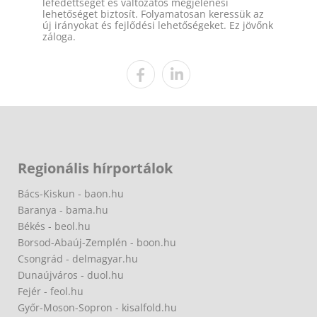
lefedettséget és változatos megjelenési
lehetőséget biztosít. Folyamatosan keressük az
új irányokat és fejlődési lehetőségeket. Ez jövőnk
záloga.
Regionális hírportálok
Bács-Kiskun - baon.hu
Baranya - bama.hu
Békés - beol.hu
Borsod-Abaúj-Zemplén - boon.hu
Csongrád - delmagyar.hu
Dunaújváros - duol.hu
Fejér - feol.hu
Győr-Moson-Sopron - kisalfold.hu