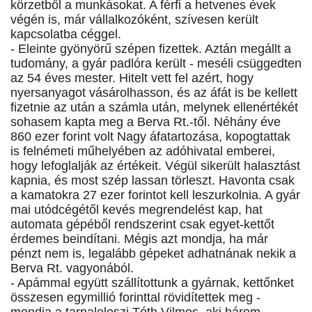
körzetből a munkásokat. A férfi a hetvenes évek
végén is, már vállalkozóként, szívesen került
kapcsolatba céggel.
- Eleinte gyönyörű szépen fizettek. Aztán megállt a
tudomány, a gyár padlóra került - meséli csüggedten
az 54 éves mester. Hitelt vett fel azért, hogy
nyersanyagot vásárolhasson, és az áfát is be kellett
fizetnie az után a számla után, melynek ellenértékét
sohasem kapta meg a Berva Rt.-től. Néhány éve
860 ezer forint volt Nagy áfatartozása, kopogtattak
is felnémeti műhelyében az adóhivatal emberei,
hogy lefoglalják az értékeit. Végül sikerült halasztást
kapnia, és most szép lassan törleszt. Havonta csak
a kamatokra 27 ezer forintot kell leszurkolnia. A gyár
mai utódcégétől kevés megrendelést kap, hat
automata gépéből rendszerint csak egyet-kettőt
érdemes beindítani. Mégis azt mondja, ha már
pénzt nem is, legalább gépeket adhatnának nekik a
Berva Rt. vagyonából.
- Apámmal együtt szállítottunk a gyárnak, kettőnket
összesen egymillió forinttal rövidítettek meg -