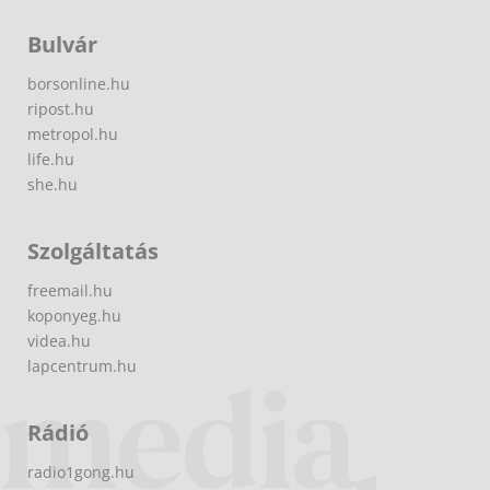
Bulvár
borsonline.hu
ripost.hu
metropol.hu
life.hu
she.hu
Szolgáltatás
freemail.hu
koponyeg.hu
videa.hu
lapcentrum.hu
Rádió
radio1gong.hu