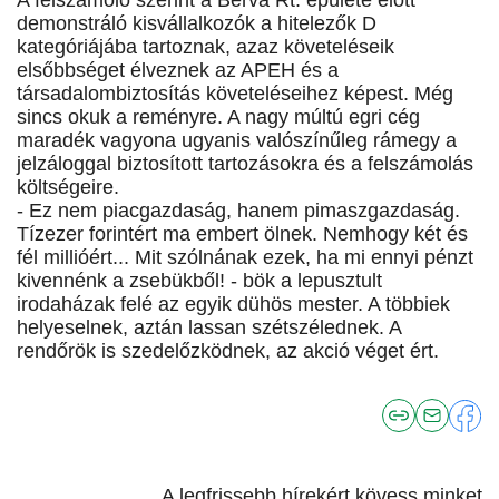
A felszámoló szerint a Berva Rt. épülete előtt
demonstráló kisvállalkozók a hitelezők D
kategóriájába tartoznak, azaz követeléseik
elsőbbséget élveznek az APEH és a
társadalombiztosítás követeléseihez képest. Még
sincs okuk a reményre. A nagy múltú egri cég
maradék vagyona ugyanis valószínűleg rámegy a
jelzáloggal biztosított tartozásokra és a felszámolás
költségeire.
- Ez nem piacgazdaság, hanem pimaszgazdaság.
Tízezer forintért ma embert ölnek. Nemhogy két és
fél millióért... Mit szólnának ezek, ha mi ennyi pénzt
kivennénk a zsebükből! - bök a lepusztult
irodaházak felé az egyik dühös mester. A többiek
helyeselnek, aztán lassan szétszélednek. A
rendőrök is szedelőzködnek, az akció véget ért.
A legfrissebb hírekért kövess minket