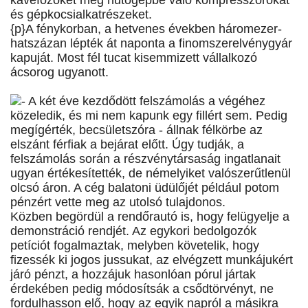
kávéfőzőket meg hűtőgépbe való kompresszorokat
és gépkocsialkatrészeket.
{p}A fénykorban, a hetvenes években háromezer-
hatszázan lépték át naponta a finomszerelvénygyár
kapuját. Most fél tucat kisemmizett vállalkozó
ácsorog ugyanott.
- A két éve kezdődött felszámolás a végéhez
közeledik, és mi nem kapunk egy fillért sem. Pedig
megígérték, becsületszóra - állnak félkörbe az
elszánt férfiak a bejárat előtt. Úgy tudják, a
felszámolás során a részvénytársaság ingatlanait
ugyan értékesítették, de némelyiket valószerűtlenül
olcsó áron. A cég balatoni üdülőjét például potom
pénzért vette meg az utolsó tulajdonos.
Közben begördül a rendőrautó is, hogy felügyelje a
demonstráció rendjét. Az egykori bedolgozók
petíciót fogalmaztak, melyben követelik, hogy
fizessék ki jogos jussukat, az elvégzett munkájukért
járó pénzt, a hozzájuk hasonlóan pórul jártak
érdekében pedig módosítsák a csődtörvényt, ne
fordulhasson elő, hogy az egyik napról a másikra