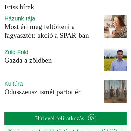
Friss hírek
Házunk tája
Most éri meg feltölteni a
fagyasztót: akció a SPAR-ban
Zöld Föld
Gazda a zöldben
Kultúra
Odüsszeusz ismét partot ér
Hírlevél feliratkozás