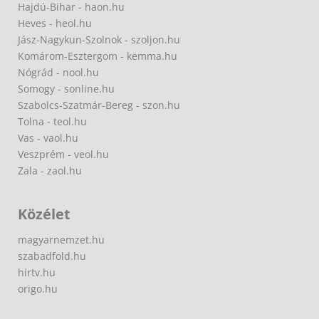
Hajdú-Bihar - haon.hu
Heves - heol.hu
Jász-Nagykun-Szolnok - szoljon.hu
Komárom-Esztergom - kemma.hu
Nógrád - nool.hu
Somogy - sonline.hu
Szabolcs-Szatmár-Bereg - szon.hu
Tolna - teol.hu
Vas - vaol.hu
Veszprém - veol.hu
Zala - zaol.hu
Közélet
magyarnemzet.hu
szabadfold.hu
hirtv.hu
origo.hu