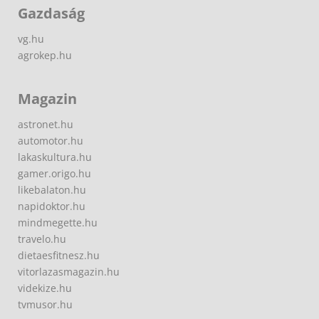
Gazdaság
vg.hu
agrokep.hu
Magazin
astronet.hu
automotor.hu
lakaskultura.hu
gamer.origo.hu
likebalaton.hu
napidoktor.hu
mindmegette.hu
travelo.hu
dietaesfitnesz.hu
vitorlazasmagazin.hu
videkize.hu
tvmusor.hu