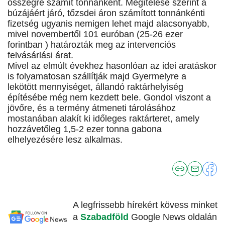
összegre számít tonnánként. Megítélése szerint a
búzájáért járó, tőzsdei áron számított tonnánkénti
fizetség ugyanis nemigen lehet majd alacsonyabb,
mivel novembertől 101 euróban (25-26 ezer
forintban ) határozták meg az intervenciós
felvásárlási árat.
Mivel az elmúlt évekhez hasonlóan az idei aratáskor
is folyamatosan szállítják majd Gyermelyre a
lekötött mennyiséget, állandó raktárhelyiség
építésébe még nem kezdett bele. Gondol viszont a
jövőre, és a termény átmeneti tárolásához
mostanában alakít ki időleges raktárteret, amely
hozzávetőleg 1,5-2 ezer tonna gabona
elhelyezésére lesz alkalmas.
A legfrissebb hírekért kövess minket
a
Szabadföld
Google News oldalán