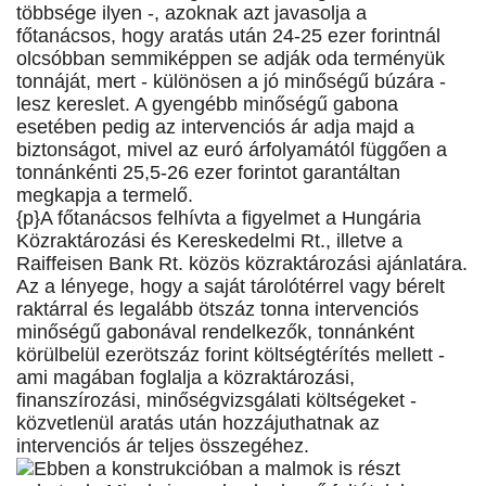
többsége ilyen -, azoknak azt javasolja a
főtanácsos, hogy aratás után 24-25 ezer forintnál
olcsóbban semmiképpen se adják oda terményük
tonnáját, mert - különösen a jó minőségű búzára -
lesz kereslet. A gyengébb minőségű gabona
esetében pedig az intervenciós ár adja majd a
biztonságot, mivel az euró árfolyamától függően a
tonnánkénti 25,5-26 ezer forintot garantáltan
megkapja a termelő.
{p}A főtanácsos felhívta a figyelmet a Hungária
Közraktározási és Kereskedelmi Rt., illetve a
Raiffeisen Bank Rt. közös közraktározási ajánlatára.
Az a lényege, hogy a saját tárolótérrel vagy bérelt
raktárral és legalább ötszáz tonna intervenciós
minőségű gabonával rendelkezők, tonnánként
körülbelül ezerötszáz forint költségtérítés mellett -
ami magában foglalja a közraktározási,
finanszírozási, minőségvizsgálati költségeket -
közvetlenül aratás után hozzájuthatnak az
intervenciós ár teljes összegéhez.
Ebben a konstrukcióban a malmok is részt