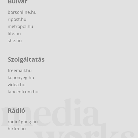
Bulvár
borsonline.hu
ripost.hu
metropol.hu
life.hu
she.hu
Szolgáltatás
freemail.hu
koponyeg.hu
videa.hu
lapcentrum.hu
Rádió
radio1gong.hu
hirfm.hu