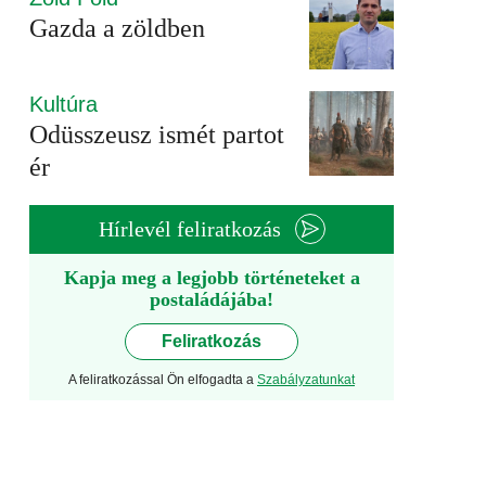
Gazda a zöldben
Kultúra
Odüsszeusz ismét partot
ér
Hírlevél feliratkozás
Kapja meg a legjobb történeteket a
postaládájába!
Feliratkozás
A feliratkozással Ön elfogadta a
Szabályzatunkat