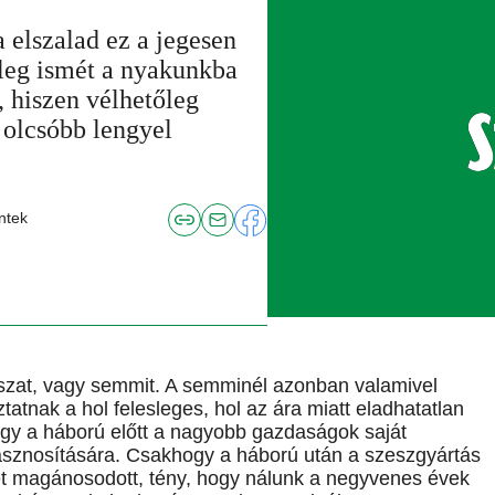
 elszalad ez a jegesen
őleg ismét a nyakunkba
, hiszen vélhetőleg
 olcsóbb lengyel
ntek
sszat, vagy semmit. A semminél azonban valamivel
atnak a hol felesleges, hol az ára miatt eladhatatlan
gy a háború előtt a nagyobb gazdaságok saját
sznosítására. Csakhogy a háború után a szeszgyártás
ét magánosodott, tény, hogy nálunk a negyvenes évek