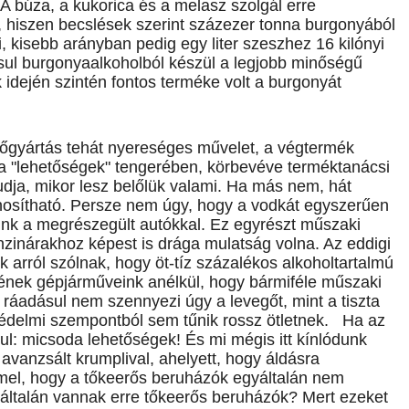
 búza, a kukorica és a melasz szolgál erre
 hiszen becslések szerint százezer tonna burgonyából
ani, kisebb arányban pedig egy liter szeszhez 16 kilónyi
ásul burgonyaalkoholból készül a legjobb minőségű
idején szintén fontos terméke volt a burgonyát
őgyártás tehát nyereséges művelet, a végtermék
s a "lehetőségek" tengerében, körbevéve terméktanácsi
udja, mikor lesz belőlük valami. Ha más nem, hát
znosítható. Persze nem úgy, hogy a vodkát egyszerűen
ünk a megrészegült autókkal. Ez egyrészt műszaki
zinárakhoz képest is drága mulatság volna. Az eddigi
 arról szólnak, hogy öt-tíz százalékos alkoholtartalmú
nek gépjárműveink anélkül, hogy bármiféle műszaki
k ráadásul nem szennyezi úgy a levegőt, mint a tiszta
védelmi szempontból sem tűnik rossz ötletnek. Ha az
ul: micsoda lehetőségek! És mi mégis itt kínlódunk
 avanzsált krumplival, ahelyett, hogy áldásra
mel, hogy a tőkeerős beruházók egyáltalán nem
általán vannak erre tőkeerős beruházók? Mert ezeket