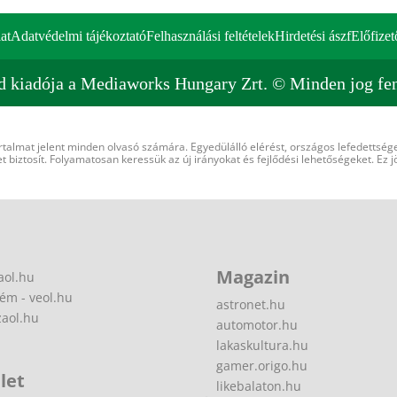
at
Adatvédelmi tájékoztató
Felhasználási feltételek
Hirdetési ászf
Előfizet
d kiadója a Mediaworks Hungary Zrt. © Minden jog fen
rtalmat jelent minden olvasó számára. Egyedülálló elérést, országos lefedettsége
 biztosít. Folyamatosan keressük az új irányokat és fejlődési lehetőségeket. Ez j
Magazin
aol.hu
ém - veol.hu
astronet.hu
zaol.hu
automotor.hu
lakaskultura.hu
gamer.origo.hu
let
likebalaton.hu