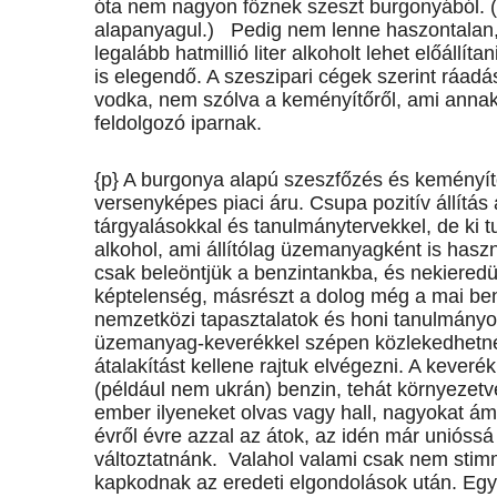
óta nem nagyon főznek szeszt burgonyából. (A
alapanyagul.) Pedig nem lenne haszontalan,
legalább hatmillió liter alkoholt lehet előállít
is elegendő. A szeszipari cégek szerint ráad
vodka, nem szólva a keményítőről, ami annak 
feldolgozó iparnak.
{p} A burgonya alapú szeszfőzés és keményít
versenyképes piaci áru. Csupa pozitív állítá
tárgyalásokkal és tanulmánytervekkel, de ki t
alkohol, ami állítólag üzemanyagként is has
csak beleöntjük a benzintankba, és nekiered
képtelenség, másrészt a dolog még a mai ben
nemzetközi tapasztalatok és honi tanulmányok
üzemanyag-keverékkel szépen közlekedhetné
átalakítást kellene rajtuk elvégezni. A keveré
(például nem ukrán) benzin, tehát környezet
ember ilyeneket olvas vagy hall, nagyokat ám
évről évre azzal az átok, az idén már unióssá
változtatnánk. Valahol valami csak nem stim
kapkodnak az eredeti elgondolások után. Egy