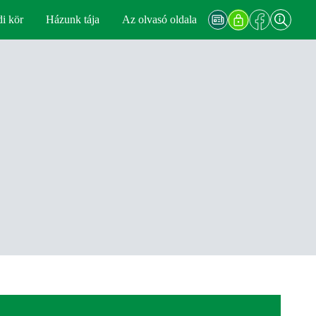
di kör
Házunk tája
Az olvasó oldala