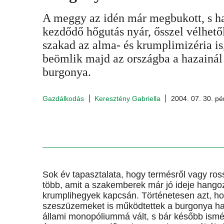
A meggy az idén már megbukott, s ha
kezdődő hőgutás nyár, ősszel vélhet
szakad az alma- és krumplimizéria is
beömlik majd az országba a hazainál
burgonya.
Gazdálkodás
Keresztény Gabriella
2004. 07. 30. pé
Sok év tapasztalata, hogy termésről vagy ro
több, amit a szakemberek már jó ideje hangozt
krumplihegyek kapcsán. Történetesen azt, ho
szeszüzemeket is működtettek a burgonya ha
állami monopóliummá vált, s bár később ism