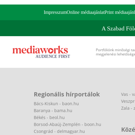
Impresszum
Online médiaajánlat
Print médiaajánl
A Szabad Föl
Portfóliónk minőségi ta
megjelenési lehetőséget
Regionális hírportálok
Vas - v
Veszpr
Bács-Kiskun - baon.hu
Zala - 
Baranya - bama.hu
Békés - beol.hu
Borsod-Abaúj-Zemplén - boon.hu
Közé
Csongrád - delmagyar.hu