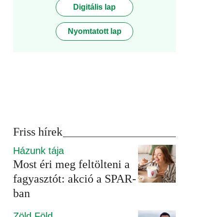
Digitális lap
Nyomtatott lap
Friss hírek
Házunk tája
Most éri meg feltölteni a
fagyasztót: akció a SPAR-
ban
Zöld Föld