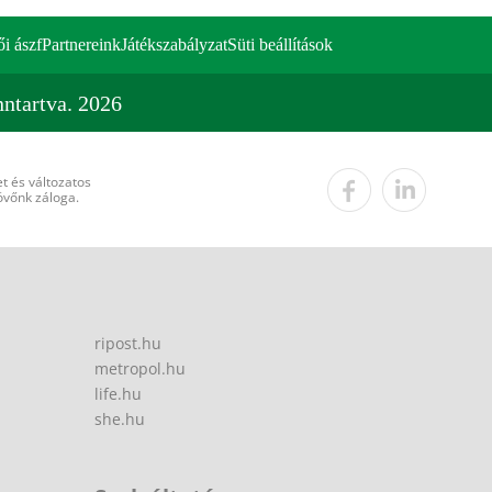
ői ászf
Partnereink
Játékszabályzat
Süti beállítások
ntartva. 2026
t és változatos
övőnk záloga.
ripost.hu
metropol.hu
life.hu
she.hu