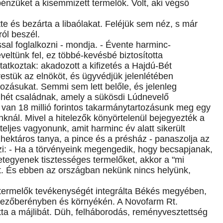
 pénzüket a kisemmizett termelők. Volt, aki végső
tte és bezárta a libaólakat. Feléjük sem néz, s már
ról beszél.
ással foglalkozni - mondja. - Évente harminc-
eltünk fel, ez többé-kevésbé biztosította
tkoztak: akadozott a kifizetés a Hajdú-Bét
restük az elnököt, és ügyvédjük jelenlétében
tozásukat. Semmi sem lett belőle, és jelenleg
 a hét családnak, amely a sükösdi Lúdnevelő
van 18 millió forintos takarmánytartozásunk meg egy
knál. Mivel a hitelezők könyörtelenül bejegyezték a
 teljes vagyonunk, amit harminc év alatt sikerült
zhektáros tanya, a pince és a présház - panaszolja az
: - Ha a törvényeink megengedik, hogy becsapjanak,
tegyenek tisztességes termelőket, akkor a "mi
tt. És ebben az országban nekünk nincs helyünk,
ő termelők tevékenységét integrálta Békés megyében,
Mezőberényben és környékén. A Novofarm Rt.
ta a májlibát. Düh, felháborodás, reményvesztettség