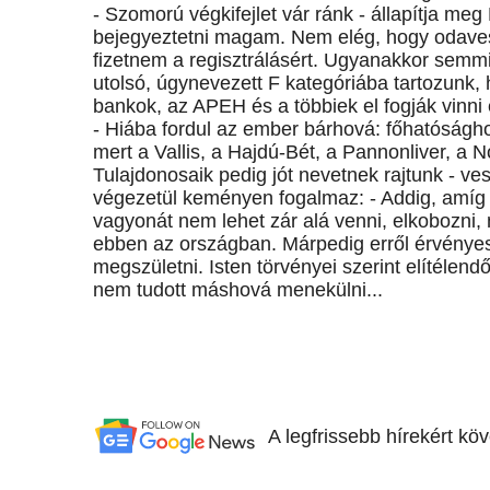
- Szomorú végkifejlet vár ránk - állapítja me
bejegyeztetni magam. Nem elég, hogy odavesz
fizetnem a regisztrálásért. Ugyanakkor semmi 
utolsó, úgynevezett F kategóriába tartozunk, 
bankok, az APEH és a többiek el fogják vinni 
- Hiába fordul az ember bárhová: főhatósághoz
mert a Vallis, a Hajdú-Bét, a Pannonliver, a 
Tulajdonosaik pedig jót nevetnek rajtunk - ves
végezetül keményen fogalmaz: - Addig, amíg a
vagyonát nem lehet zár alá venni, elkobozni
ebben az országban. Márpedig erről érvényes 
megszületni. Isten törvényei szerint elítélen
nem tudott máshová menekülni...
A legfrissebb hírekért kö