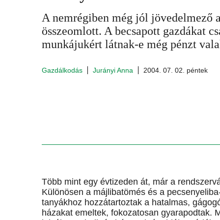
A nemrégiben még jól jövedelmező al
összeomlott. A becsapott gazdákat cs
munkájukért látnak-e még pénzt valah
Gazdálkodás
Jurányi Anna
2004. 07. 02. péntek
Több mint egy évtizeden át, már a rendszerváltá
Különösen a májlibatömés és a pecsenyeliba-
tanyákhoz hozzátartoztak a hatalmas, gágogó
házakat emeltek, fokozatosan gyarapodtak. Má