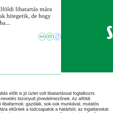
földi libatartás mára
ak hitegetik, de hogy
a...
s előtt is jó üzlet volt libatartással foglalkozni.
nevelés bizonyult jövedelmezőnek. Az alföldi
 libafarmok; gazdáik, sok-sok munkával, mutatós
ra eltűntek a lúdcsapatok a határból, az ingatlanokat