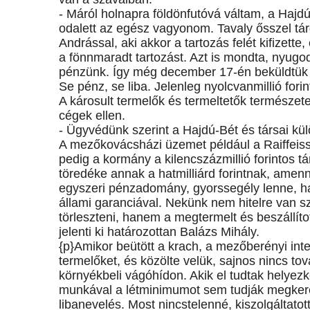
- Máról holnapra földönfutóvá váltam, a Hajdú
odalett az egész vagyonom. Tavaly ősszel tá
Andrással, aki akkor a tartozás felét kifizett
a fönnmaradt tartozást. Azt is mondta, nyugod
pénzünk. Így még december 17-én beküldtük az
Se pénz, se liba. Jelenleg nyolcvanmillió forin
A károsult termelők és termeltetők természetes
cégek ellen.
- Ügyvédünk szerint a Hajdú-Bét és társai k
A mezőkovácsházi üzemet például a Raiffeiss
pedig a kormány a kilencszázmillió forintos t
töredéke annak a hatmilliárd forintnak, amenn
egyszeri pénzadomány, gyorssegély lenne, han
állami garanciával. Nekünk nem hitelre van s
törleszteni, hanem a megtermelt és beszállíto
jelenti ki határozottan Balázs Mihály.
{p}Amikor beütött a krach, a mezőberényi integ
termelőket, és közölte velük, sajnos nincs to
környékbeli vágóhídon. Akik el tudtak helyez
munkával a létminimumot sem tudják megkeres
libanevelés. Most nincstelenné, kiszolgáltatott