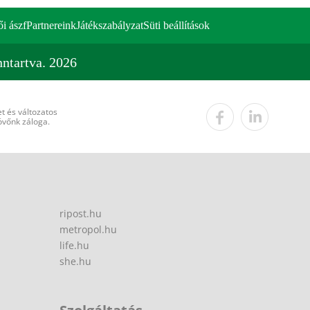
ői ászf
Partnereink
Játékszabályzat
Süti beállítások
ntartva. 2026
t és változatos
övőnk záloga.
ripost.hu
metropol.hu
life.hu
she.hu