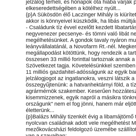
jelzálog terheli, és hónapok óta hiába várják
elkeseredettségében a kötélhez nyúlt...
{p}A Sükösdön élő Laczinger Mihály is kiüríte
akkor is könnyeivel küszködik, ha libás múltjá
- Családunk tíz évvel ezelőtt kezdett libatart
negyvenezer pecsenye- és tömni való libát nev
megélhetésünket. A gondok tavaly nyáron muta
leányvállalatánál, a Novofarm Rt.-nél. Megke
megállapodást kötöttünk, hogy rendezik a tar
összesen 33 millió forinttal tartoznak annak
Szövetkezet tagja. Követelésünkkel szemben 
11 milliós gazdahitel-adósságunk az egyik ban
jelzálogjogot az ingatlanokra, veszni látszik a
összegyűjtenünk: a hatvanhektárnyi föld, a tí
agrármérnök szakember. Keserűen hozzáteszi
kisemmizzenek, egyik napról a másikra tönkre
országunk" nem el fog jönni, hanem már eljö
életterünk...
{p}Balázs Mihály tizenkét évig a libamájtöm
nyolcvan családnak adott vele megélhetést 
mezőkovácsházi feldolgozó üzemébe szállítot
van a szavaiban: