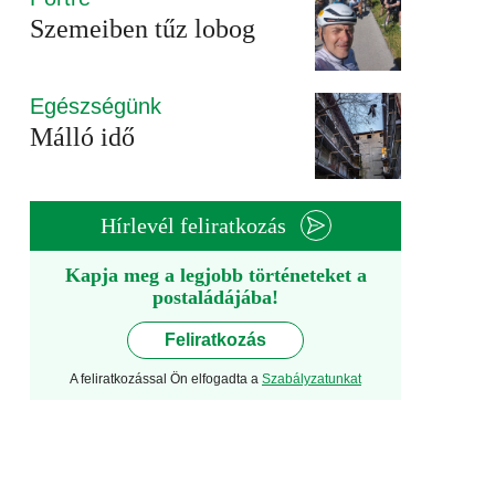
Szemeiben tűz lobog
Egészségünk
Málló idő
Hírlevél feliratkozás
Kapja meg a legjobb történeteket a
postaládájába!
Feliratkozás
A feliratkozással Ön elfogadta a
Szabályzatunkat