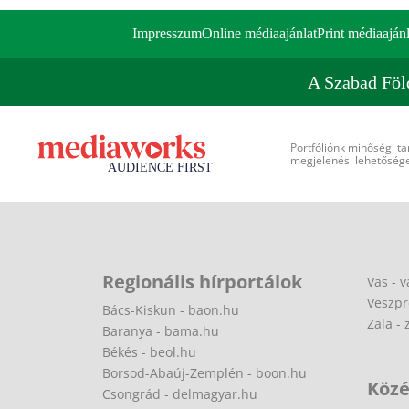
Impresszum
Online médiaajánlat
Print médiaajánl
A Szabad Föl
Portfóliónk minőségi ta
megjelenési lehetőséget
Regionális hírportálok
Vas - v
Veszpr
Bács-Kiskun - baon.hu
Zala - 
Baranya - bama.hu
Békés - beol.hu
Borsod-Abaúj-Zemplén - boon.hu
Közé
Csongrád - delmagyar.hu