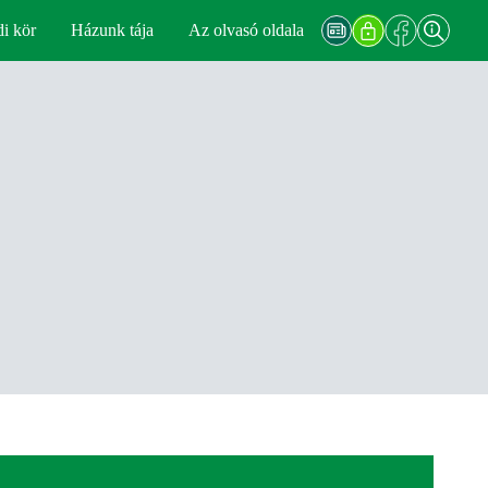
di kör
Házunk tája
Az olvasó oldala