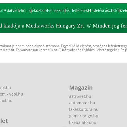
at
Adatvédelmi tájékoztató
Felhasználási feltételek
Hirdetési ászf
Előfizet
d kiadója a Mediaworks Hungary Zrt. © Minden jog fen
rtalmat jelent minden olvasó számára. Egyedülálló elérést, országos lefedettsége
 biztosít. Folyamatosan keressük az új irányokat és fejlődési lehetőségeket. Ez j
Magazin
aol.hu
ém - veol.hu
astronet.hu
zaol.hu
automotor.hu
lakaskultura.hu
gamer.origo.hu
let
likebalaton.hu