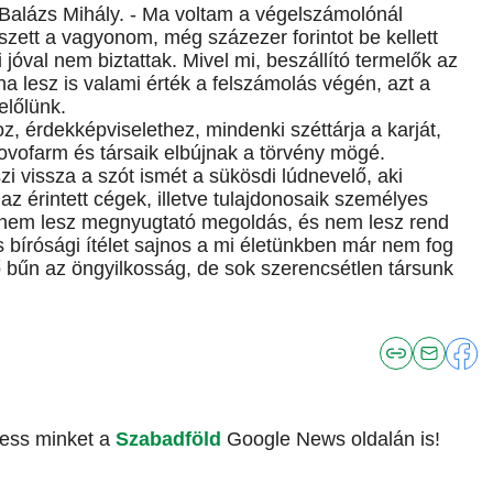
g Balázs Mihály. - Ma voltam a végelszámolónál
ett a vagyonom, még százezer forintot be kellett
jóval nem biztattak. Mivel mi, beszállító termelők az
ha lesz is valami érték a felszámolás végén, azt a
előlünk.
, érdekképviselethez, mindenki széttárja a karját,
Novofarm és társaik elbújnak a törvény mögé.
zi vissza a szót ismét a sükösdi lúdnevelő, aki
z érintett cégek, illetve tulajdonosaik személyes
, nem lesz megnyugtató megoldás, és nem lesz rend
bírósági ítélet sajnos a mi életünkben már nem fog
dő bűn az öngyilkosság, de sok szerencsétlen társunk
vess minket a
Szabadföld
Google News oldalán is!