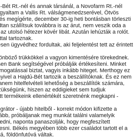
-Bét Rt.-nél és annak társánál, a Novofarm Rt.-nél
rgyaltam a Vallis Rt. válságmenedzserével, Ötvös
e, és megígérte, december 30-ig heti bontásban törleszti
tan szállítsuk továbbra is az árut, nem veszik oda a
 utolsó hétezer kövér libát. Azután lehúzták a rolót.
ttal tartoznak.
en ügyvédhez fordultak, aki feljelentést tett az érintett
ülönböző trükkökkel a vagyon kimentésére törekednek.
en Bank segítségével próbálják értékesíteni. Minket
ámogatással biztat, vagyis inkább hiteget. Merthogy ez
yivel a Hajdú-Bét tartozik a beszállítóknak. És ez nem
em hitelfelvételi lehetőség a beszállítók számára,
zükségünk, hiszen az eddigieket sem tudjuk
tt termékeink ellenértékét szeretnénk megkapni -
rátor - újabb hitelből - korrekt módon kifizette a
vább, próbáljanak meg munkát találni valamelyik
kedni, naponta panaszolják, hogy megfeszített
ni. Békés megyében több ezer családot tartott el a
á, földönfutóvá váltak.