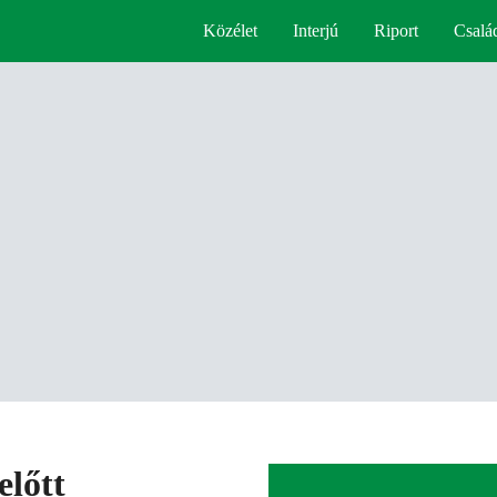
Közélet
Interjú
Riport
Csalá
előtt