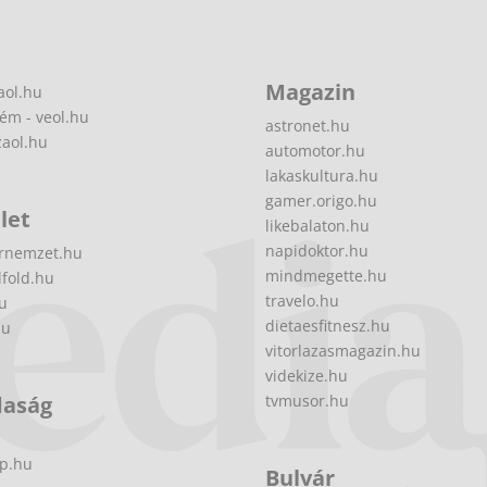
Magazin
aol.hu
ém - veol.hu
astronet.hu
zaol.hu
automotor.hu
lakaskultura.hu
gamer.origo.hu
let
likebalaton.hu
napidoktor.hu
rnemzet.hu
mindmegette.hu
fold.hu
travelo.hu
hu
dietaesfitnesz.hu
hu
vitorlazasmagazin.hu
videkize.hu
daság
tvmusor.hu
p.hu
Bulvár