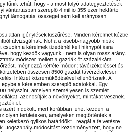
Úgy tűnik tehát, hogy - a most folyó adategyeztetések
nyilvántartásban szereplő 4 millió 355 ezer hektártól
égnyi támogatási összeget sem kell arányosan
gosulatlan igénylések kiszűrése. Minden kérelmet kézbe
ntból átvizsgálnak. Noha a kisebb-nagyobb hibák
 csupán a kérelmek tizedénél kell hiánypótlásra
e véve, hogy kezdők vagyunk - nem is olyan rossz arány,
tratív módszer mellett a gazdák öt százalékára
enőrzést, méghozzá kétféle módon: távérzékeléssel és
t körzetében összesen 8500 gazdát távérzékelésen
elési Intézet közreműködésével ellenőriznek. A
ik egybe a kérelemben szereplő adatokkal. Egy
500 helyszínt, amelyen személyesen is szemlét
cellákat, azonosítják a növényeket, mintákat vesznek.
ezték el.
azért indokolt, mert korábban lehet kezdeni a
az olyan területeken, amelyeken megtörténtek a
 keletkező gyilkos határidők" - reagál a felvetésre
k. Jogszabály-módosítást kezdeményezett, hogy ne