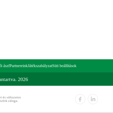
ői ászf
Partnereink
Játékszabályzat
Süti beállítások
ntartva. 2026
t és változatos
övőnk záloga.