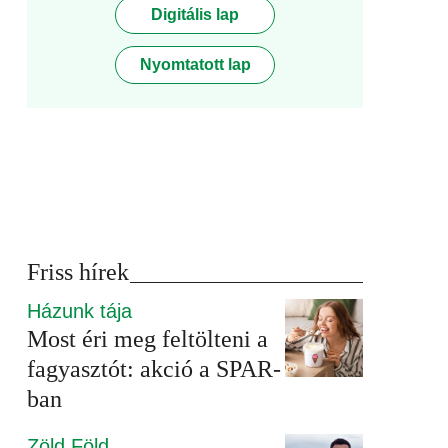
Digitális lap
Nyomtatott lap
Friss hírek
Házunk tája
Most éri meg feltölteni a
fagyasztót: akció a SPAR-
ban
Zöld Föld