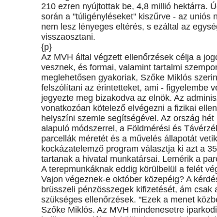
210 ezren nyújtottak be, 4,8 millió hektárra. 
során a "túligényléseket" kiszűrve - az uniós 
nem lesz lényeges eltérés, s ezáltal az egys
visszaosztani.
{p}
Az MVH által végzett ellenőrzések célja a jo
vesznek, és formai, valamint tartalmi szempo
meglehetősen gyakoriak, Szőke Miklós szerint
felszólítani az érintetteket, ami - figyelemb
jegyezte meg bizakodva az elnök. Az adminisz
vonatkozóan kötelező elvégezni a fizikai ell
helyszíni szemle segítségével. Az ország hé
alapuló módszerrel, a Földmérési és Távérzék
parcellák méretét és a művelés állapotát vet
kockázatelemző program választja ki azt a 3
tartanak a hivatal munkatársai. Lemérik a par
A terepmunkáknak eddig körülbelül a felét vég
Vajon végeznek-e október közepéig? A kérdés 
brüsszeli pénzösszegek kifizetését, ám csak 
szükséges ellenőrzések. "Ezek a menet közben
Szőke Miklós. Az MVH mindenesetre iparkodi