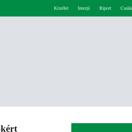
Közélet
Interjú
Riport
Csalá
okért