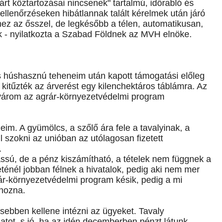
árt köztartozásai nincsenek" tartalmú, időrabló és
ellenőrzéseken hibátlannak talált kérelmek után járó
ez az ősszel, de legkésőbb a télen, automatikusan,
k - nyilatkozta a Szabad Földnek az MVH elnöke.
és húshasznú teheneim után kapott támogatási előleg
 kitűzték az árverést egy kilenchektáros táblámra. Az
 várom az agrár-környezetvédelmi program
im. A gyümölcs, a szőlő ára fele a tavalyinak, a
szokni az unióban az utólagosan fizetett
.
assú, de a pénz kiszámítható, a tételek nem függnek a
lleténél jobban félnek a hivatalok, pedig aki nem mer
ár-környezetvédelmi program késik, pedig a mi
 hozna.
sebben kellene intézni az ügyeket. Tavaly
t, s jó, ha az idén decemberben pénzt látunk