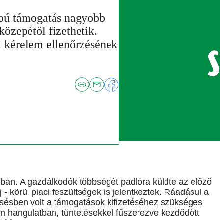
lapú támogatás nagyobb
közepétől fizethetik.
i kérelem ellenőrzésének
an. A gazdálkodók többségét padlóra küldte az előző
 - körül piaci feszültségek is jelentkeztek. Ráadásul a
késésben volt a támogatások kifizetéséhez szükséges
en hangulatban, tüntetésekkel fűszerezve kezdődött