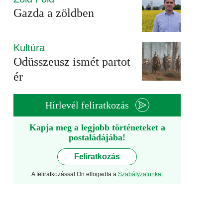
Gazda a zöldben
Kultúra
Odüsszeusz ismét partot
ér
Hírlevél feliratkozás
Kapja meg a legjobb történeteket a
postaládájába!
Feliratkozás
A feliratkozással Ön elfogadta a
Szabályzatunkat