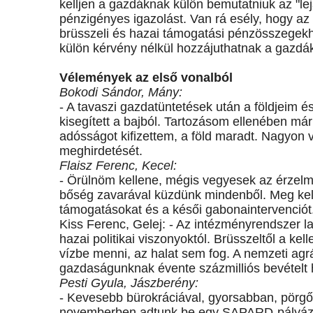
kelljen a gazdáknak külön bemutatniuk az "lej
pénzigényes igazolást. Van rá esély, hogy az 
brüsszeli és hazai támogatási pénzösszegekh
külön kérvény nélkül hozzájuthatnak a gazdá
Vélemények az első vonalból
Bokodi Sándor, Mány:
- A tavaszi gazdatüntetések után a földjeim 
kisegített a bajból. Tartozásom ellenében már
adósságot kifizettem, a föld maradt. Nagyon
meghirdetését.
Flaisz Ferenc, Kecel:
- Örülnöm kellene, mégis vegyesek az érzelme
bőség zavarával küzdünk mindenből. Meg kell 
támogatásokat és a késői gabonaintervenciót
Kiss Ferenc, Gelej: - Az intézményrendszer l
hazai politikai viszonyoktól. Brüsszeltől a ke
vízbe menni, az halat sem fog. A nemzeti agr
gazdaságunknak évente százmilliós bevételt
Pesti Gyula, Jászberény:
- Kevesebb bürokráciával, gyorsabban, pörgő
novemberben adtunk be egy SAPARD-pályázato