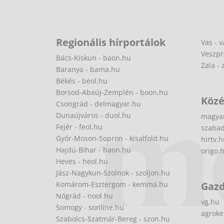
Regionális hírportálok
Vas - v
Veszpr
Bács-Kiskun - baon.hu
Zala - 
Baranya - bama.hu
Békés - beol.hu
Borsod-Abaúj-Zemplén - boon.hu
Közé
Csongrád - delmagyar.hu
Dunaújváros - duol.hu
magya
Fejér - feol.hu
szabad
Győr-Moson-Sopron - kisalfold.hu
hirtv.
Hajdú-Bihar - haon.hu
origo.
Heves - heol.hu
Jász-Nagykun-Szolnok - szoljon.hu
Komárom-Esztergom - kemma.hu
Gaz
Nógrád - nool.hu
vg.hu
Somogy - sonline.hu
agroke
Szabolcs-Szatmár-Bereg - szon.hu