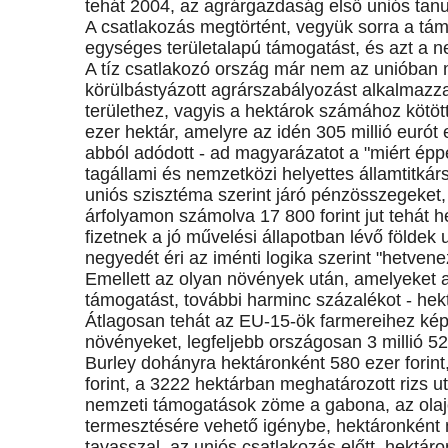
tehát 2004, az agrárgazdaság első uniós tan
A csatlakozás megtörtént, vegyük sorra a támog
egységes területalapú támogatást, és azt a ne
A tíz csatlakozó ország már nem az unióban
körülbástyázott agrárszabályozást alkalmazza
területhez, vagyis a hektárok számához kötött
ezer hektár, amelyre az idén 305 millió eurót
abból adódott - ad magyarázatot a "miért ép
tagállami és nemzetközi helyettes államtitká
uniós szisztéma szerint járó pénzösszegeket,
árfolyamon számolva 17 800 forint jut tehát h
fizetnek a jó művelési állapotban lévő földe
negyedét éri az iménti logika szerint "hetvene
Emellett az olyan növények után, amelyeket 
támogatást, további harminc százalékot - hekt
Átlagosan tehát az EU-15-ök farmereihez kép
növényeket, legfeljebb országosan 3 millió 5
Burley dohányra hektáronként 580 ezer forint
forint, a 3222 hektárban meghatározott rizs u
nemzeti támogatások zöme a gabona, az olajo
termesztésére vehető igénybe, hektáronként m
tavasszal, az uniós csatlakozás előtt, hektáron