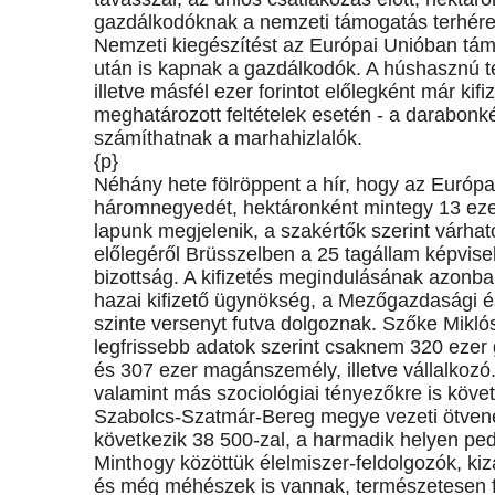
gazdálkodóknak a nemzeti támogatás terhére
Nemzeti kiegészítést az Európai Unióban támo
után is kapnak a gazdálkodók. A húshasznú t
illetve másfél ezer forintot előlegként már kif
meghatározott feltételek esetén - a darabonké
számíthatnak a marhahizlalók.
{p}
Néhány hete fölröppent a hír, hogy az Európai
háromnegyedét, hektáronként mintegy 13 ezer f
lapunk megjelenik, a szakértők szerint várh
előlegéről Brüsszelben a 25 tagállam képvisel
bizottság. A kifizetés megindulásának azonba
hazai kifizető ügynökség, a Mezőgazdasági és
szinte versenyt futva dolgoznak. Szőke Miklós
legfrissebb adatok szerint csaknem 320 ezer 
és 307 ezer magánszemély, illetve vállalkozó.
valamint más szociológiai tényezőkre is követk
Szabolcs-Szatmár-Bereg megye vezeti ötvene
következik 38 500-zal, a harmadik helyen pe
Minthogy közöttük élelmiszer-feldolgozók, kizár
és még méhészek is vannak, természetesen f