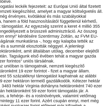
ulóéve.
atási leckék fejezeteit: az Európai Unió által fizetett
mzeti kiegészítést, amelyet a magyar költségvetés áll.
 még érvényes, kvótákkal és más szabályokkal
, hanem a föld hasznosításától függetlenül kérhető,
 támogatást. Az egyezség szerint a keret 4 millió 355
 engedélyezett a brüsszeli adminisztráció. Az összeg
pen ennyi" kérdésére Szentirmay Zoltán, az FVM EU-
rságának munkatársa -, hogy egy kalapba tették az
 és a summát elosztották néggyel. A jelenlegi
ektáronként, amit általában utólag, december elejétől
k után. Tagságunk első évében tehát a magyar gazda
zer forintos" uniós társáénak.
az unióban is támogatnak, nemzeti kiegészítő
áronként 19 ezer forintot - fizet a magyar állam.
est 55 százaléknyi támogatást kaphatnak az alábbi
29 ezer hektáron termelő gazdálkodók. Kétezer hektár
, 3483 hektár Virginia dohányra hektáronként 740 ezer
tán hektáronként 59 ezer forint támogatás jár. A
s, a fehérje- és a rostnövények, valamint vetőmag
integy 11 ezer forint. Azért csupán ennyi, mert még
ként nyolcezer forint előleget már kifizettek a