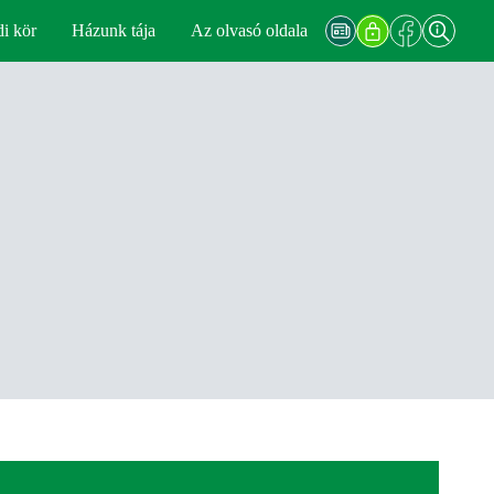
di kör
Házunk tája
Az olvasó oldala