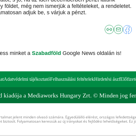
y földet, még nem ismerjük a feltételeket, a rendeletet.
atosan adjuk be, s várjuk a pénzt.
vess minket a
Szabadföld
Google News oldalán is!
at
Adatvédelmi tájékoztató
Felhasználási feltételek
Hirdetési ászf
Előfizet
d kiadója a Mediaworks Hungary Zrt. © Minden jog fen
rtalmat jelent minden olvasó számára. Egyedülálló elérést, országos lefedettsége
 biztosít. Folyamatosan keressük az új irányokat és fejlődési lehetőségeket. Ez j