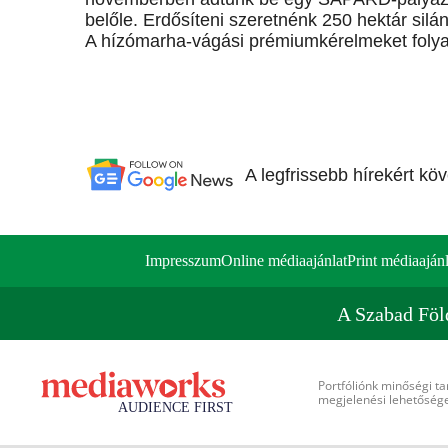
belőle. Erdősíteni szeretnénk 250 hektár silán
A hízómarha-vágási prémiumkérelmeket folyam
A legfrissebb hírekért kö
Impresszum
Online médiaajánlat
Print médiaajánl
A Szabad Föl
Portfóliónk minőségi ta
megjelenési lehetőséget