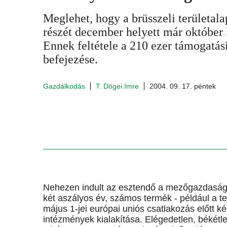
Meglehet, hogy a brüsszeli területa
részét december helyett már október 
Ennek feltétele a 210 ezer támogatás
befejezése.
Gazdálkodás
T. Dögei Imre
2004. 09. 17. péntek
Nehezen indult az esztendő a mezőgazdaságb
két aszályos év, számos termék - például a tej
május 1-jei európai uniós csatlakozás előtt 
intézmények kialakítása. Elégedetlen, békétl