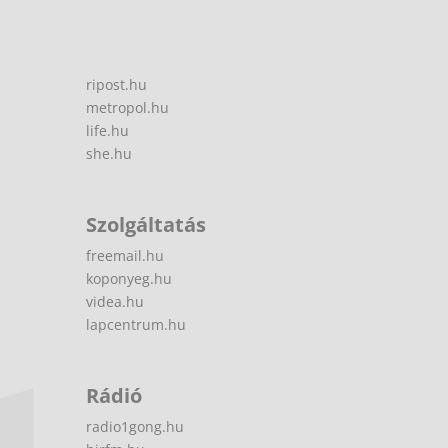
ripost.hu
metropol.hu
life.hu
she.hu
Szolgáltatás
freemail.hu
koponyeg.hu
videa.hu
lapcentrum.hu
Rádió
radio1gong.hu