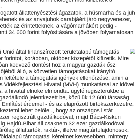
.
gatott állattenyésztési ágazatok, a húsmarha és a juh
ehenek és az anyajuhok darabjáért járó negyvenezer,
izették az érintetteknek, a vágómarhákért pedig -
nti 34 600 forint folyósítására a jövőben folyamatosan
 Unió által finanszírozott területalapú támogatás
orintot, korábban, október közepétől kifizetik. Mire
atóan kedvező döntést hoz a magyar gazdák őszi
őjéből álló, a közvetlen támogatásokat irányító
n feltétele a támogatási igények ellenőrzése, amin a
 Vidékfejlesztési Hivatal (MVH) munkatársai az idővel
, a hivatal elnöke elmondta: ügyfélregiszterükbe a
gazdálkodó jelentkezett be, közülük 12 600 társaság
 Említést érdemel - és az elaprózott birtokszerkezetre,
eztetni lehet belőle -, hogy az országos listát
zer regisztrált gazdálkodóval, majd Bács-Kiskun
dig Hajdú-Bihar áll csaknem 32 ezer gazdálkodóval.
ólag állattartók, raktár-, illetve magtártulajdonosok,
öldalapú támogatási kérelmet kevesebben, mintegy