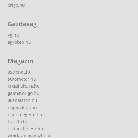
origo.hu
Gazdaság
vg.hu
agrokep.hu
Magazin
astronet.hu
automotor.hu
lakaskultura.hu
gamer.origo.hu
likebalaton.hu
napidoktor.hu
mindmegette.hu
travelo.hu
dietaesfitnesz.hu
vitorlazasmagazin.hu