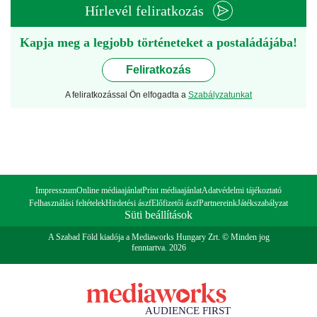
Hírlevél feliratkozás
Kapja meg a legjobb történeteket a postaládájába!
Feliratkozás
A feliratkozással Ön elfogadta a
Szabályzatunkat
Impresszum
Online médiaajánlat
Print médiaajánlat
Adatvédelmi tájékoztató
Felhasználási feltételek
Hirdetési ászf
Előfizetői ászf
Partnereink
Játékszabályzat
Süti beállítások
A Szabad Föld kiadója a Mediaworks Hungary Zrt. © Minden jog
fenntartva. 2026