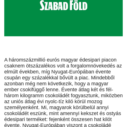
A háromszázmillió eurós magyar édesipari piacon
csaknem ötszázalékos volt a forgalomnövekedés az
elmúlt években, míg Nyugat-Európában évente
csupán egy százalékkal bővült a piac. Mindebből
azonban még nem következik, hogy a magyar
ember csokifüggő lenne. Évente átlag két és fél-
három kilogramm csokoládét fogyasztunk, miközben
az uniós átlag évi nyolc-tíz kiló körül mozog
személyenként. Mi, magyarok körülbelül annyi
csokoládét eszünk, mint amennyi kekszet és ostyás
édesipari terméket: fejenként összesen hat kilót
évente. Nyugat-Európában viszont a csokoládé