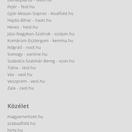
Fejér - feol.hu
Győr-Moson-Sopron - kisalfold.hu
Hajdú-Bihar - haon.hu
Heves - heol.hu
Jász-Nagykun-Szolnok - szoljon.hu
Komárom-Esztergom - kemma.hu
Nógrád - nool.hu
Somogy - sonline.hu
Szabolcs-Szatmár-Bereg - szon.hu
Tolna - teol.hu
Vas - vaol.hu
Veszprém - veol.hu
Zala - zaol.hu
Közélet
magyarnemzet.hu
szabadfold.hu
hirtv.hu