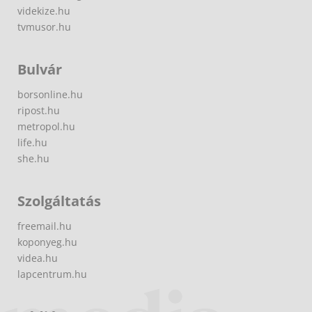
videkize.hu
tvmusor.hu
Bulvár
borsonline.hu
ripost.hu
metropol.hu
life.hu
she.hu
Szolgáltatás
freemail.hu
koponyeg.hu
videa.hu
lapcentrum.hu