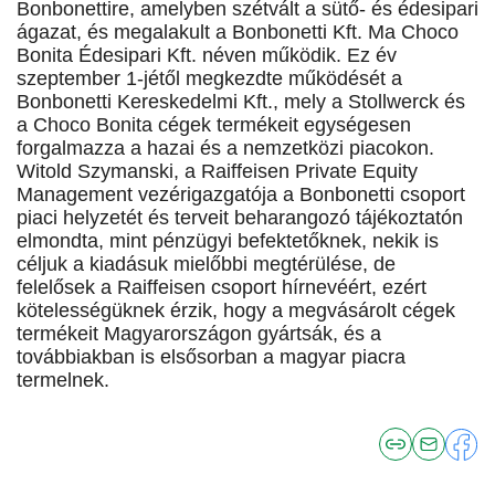
Bonbonettire, amelyben szétvált a sütő- és édesipari
ágazat, és megalakult a Bonbonetti Kft. Ma Choco
Bonita Édesipari Kft. néven működik. Ez év
szeptember 1-jétől megkezdte működését a
Bonbonetti Kereskedelmi Kft., mely a Stollwerck és
a Choco Bonita cégek termékeit egységesen
forgalmazza a hazai és a nemzetközi piacokon.
Witold Szymanski, a Raiffeisen Private Equity
Management vezérigazgatója a Bonbonetti csoport
piaci helyzetét és terveit beharangozó tájékoztatón
elmondta, mint pénzügyi befektetőknek, nekik is
céljuk a kiadásuk mielőbbi megtérülése, de
felelősek a Raiffeisen csoport hírnevéért, ezért
kötelességüknek érzik, hogy a megvásárolt cégek
termékeit Magyarországon gyártsák, és a
továbbiakban is elsősorban a magyar piacra
termelnek.