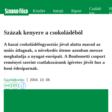
Családi
H
Közélet
Interjú
Riport
kör
tá
Százak kenyere a csokoládéból
A hazai csokoládéfogyasztás jóval alatta marad az
uniós átlagnak, a növekedés üteme azonban messze
meghaladja a nyugat-európait. A Bonbonetti csoport
reményei szerint csatlakozásunk ígéretes jövőt hoz a
honi édesiparnak.
Gazdálkodás
2004. 10. 08.