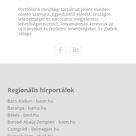
Portfóliónk minőségi tartalmat jelent minden
olvasó számára. Egyedülálló elérést, országos
lefedettséget és változatos megjelenési
lehetőséget biztosít. Folyamatosan keressük az
új irányokat és fejlődési lehetőségeket. Ez jövőnk
záloga.
Regionális hírportálok
Bács-Kiskun - baon.hu
Baranya - bama.hu
Békés - beol.hu
Borsod-Abaúj-Zemplén - boon.hu
Csongrád - delmagyar.hu
Dunaújváros - duol.hu