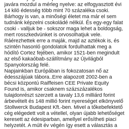
javára mozdul a mérleg nyelve: az elfogyasztott évi
14 kiló édesség több mint 70 százaléka csoki.
Bárhogy is van, a minőségi életet ma már el sem
tudnánk képzelni csokoládé nélkül. És egy-egy falat
csoki - valljuk be - sokszor maga lehet a boldogság,
mert rosszkedvünket is orvosolhatjuk vele.
Ráérezhettek erre a maják, majd az aztékok is, és
szintén hasonló gondolatok fordulhattak meg a
hódító Cortez fejében, amikor 1521-ben megindult
az első kakaóbab-szállítmány az Újvilágból
Spanyolország felé.
Napjainkban Európában is fokozatosan nő az
édesszájúak tábora..Erre alapozott 2002-ben a
bécsi központú Raiffeisen CEE Private Equity
Found is, amikor csaknem százszázalékos
tulajdonrészt szerzett a tavaly 13,6 milliárd forint
árbevételt és 148 millió forint nyereséget elkönyvelő
Stollwerck Budapest Kft.-ben. Mivel a tőkebefektető
cég elégedett volt a vétellel, olyan újabb lehetőséget
keresett az édesiparban, amellyel erősítheti piaci
helyzetét. A múlt év végén így esett a választás a