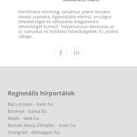
Portfóliónk minőségi tartalmat jelent minden
olvasó számára. Egyedülálló elérést, országos
lefedettséget és változatos megjelenési
lehetőséget biztosít. Folyamatosan keressük az
új irányokat és fejlődési lehetőségeket. Ez jövőnk
záloga.
Regionális hírportálok
Bács-Kiskun - baon.hu
Baranya - bama.hu
Békés - beol.hu
Borsod-Abaúj-Zemplén - boon.hu
Csongrád - delmagyar.hu