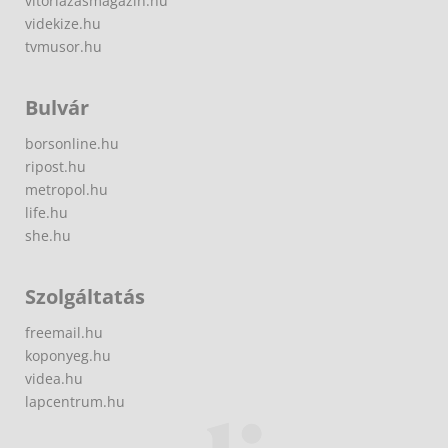
vitorlazasmagazin.hu
videkize.hu
tvmusor.hu
Bulvár
borsonline.hu
ripost.hu
metropol.hu
life.hu
she.hu
Szolgáltatás
freemail.hu
koponyeg.hu
videa.hu
lapcentrum.hu