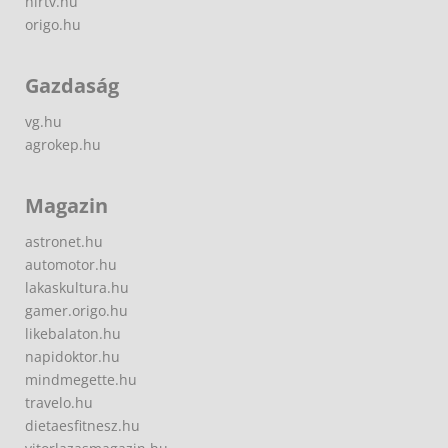
hirtv.hu
origo.hu
Gazdaság
vg.hu
agrokep.hu
Magazin
astronet.hu
automotor.hu
lakaskultura.hu
gamer.origo.hu
likebalaton.hu
napidoktor.hu
mindmegette.hu
travelo.hu
dietaesfitnesz.hu