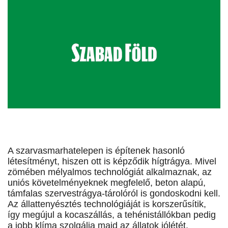
A szarvasmarhatelepen is építenek hasonló
létesítményt, hiszen ott is képződik hígtrágya. Mivel
zömében mélyalmos technológiát alkalmaznak, az
uniós követelményeknek megfelelő, beton alapú,
támfalas szervestrágya-tárolóról is gondoskodni kell.
Az állattenyésztés technológiáját is korszerűsítik,
így megújul a kocaszállás, a tehénistállókban pedig
a jobb klíma szolgálja majd az állatok jólétét.