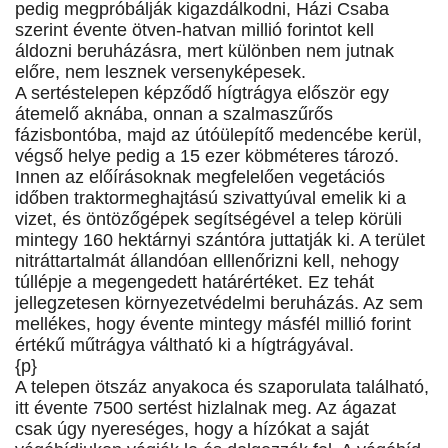
pedig megpróbálják kigazdálkodni, Házi Csaba
szerint évente ötven-hatvan millió forintot kell
áldozni beruházásra, mert különben nem jutnak
előre, nem lesznek versenyképesek.
A sertéstelepen képződő hígtrágya először egy
átemelő aknába, onnan a szalmaszűrős
fázisbontóba, majd az útóülepítő medencébe kerül,
végső helye pedig a 15 ezer köbméteres tározó.
Innen az előírásoknak megfelelően vegetációs
időben traktormeghajtású szivattyúval emelik ki a
vizet, és öntözőgépek segítségével a telep körüli
mintegy 160 hektárnyi szántóra juttatják ki. A terület
nitráttartalmát állandóan elllenőrizni kell, nehogy
túllépje a megengedett határértéket. Ez tehát
jellegzetesen környezetvédelmi beruházás. Az sem
mellékes, hogy évente mintegy másfél millió forint
értékű műtrágya váltható ki a hígtrágyával.
{p}
A telepen ötszáz anyakoca és szaporulata található,
itt évente 7500 sertést hizlalnak meg. Az ágazat
csak úgy nyereséges, hogy a hízókat a saját