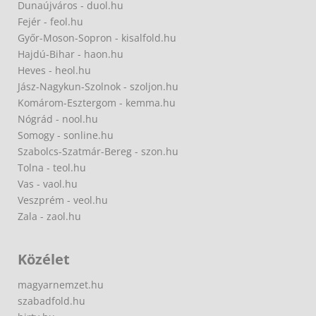
Dunaújváros - duol.hu
Fejér - feol.hu
Győr-Moson-Sopron - kisalfold.hu
Hajdú-Bihar - haon.hu
Heves - heol.hu
Jász-Nagykun-Szolnok - szoljon.hu
Komárom-Esztergom - kemma.hu
Nógrád - nool.hu
Somogy - sonline.hu
Szabolcs-Szatmár-Bereg - szon.hu
Tolna - teol.hu
Vas - vaol.hu
Veszprém - veol.hu
Zala - zaol.hu
Közélet
magyarnemzet.hu
szabadfold.hu