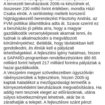
A tervezett beruházások 2006-ra készülnek el,
összesen 230 millió forint értékben, mondta Házi
Csaba elnök. A sertéstelep melletti korszerű
hígtrágyakezelő berendezést Pásztohy András, az
FVM politikai államtitkára adta át. Szavai szerint ez
a beruházás jó példa arra, hogy a magyar
gazdálkodók versenyképesek akarnak lenni, és
tudnak is alkalmazkodni a megváltozott
körülményekhez. Belátták, hogy távlatokban kell
gondolkodni, és élniük kell a pályázati
lehetőségekkel. A fejlesztési igény hatalmas, hiszen
a SAPARD-programban rendelkezésünkre álló 65
milliárd forint helyett 217 milliárd forintra pályáztak a
hazai gazdálkodók.
A Veszprém megyei szövetkezetben úgyszólván
rákényszerültek a fejlesztésre, hiszen 2005-ig
kaptak haladékot a mezőgazdasági termelők a
környezetvédelmi beruházások megvalósítására. Ha
addig nem tesznek eleget az előírásoknak, utána
súlyos következményei lehetnek, akár be is
zárathatják a telepet. A fejlesztésre szánt pénzt