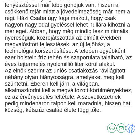
tenyésztéssel már több gondjuk van, hiszen a
csökkenő tejár miatt a jövedelmezőség már nem a
régi. Házi Csaba úgy fogalmazott, hogy csak
nagyon nagy odafigyeléssel lehet nullára kihozni a
mérleget. Abban, hogy még mindig lesz minimális
nyereségük, közrejátszottak az elmúlt években
megvalósított fejlesztések, az új fejőház, a
technológia korszerűsítése. A telepen egyébként
ezer holstein-fríz tehén és szaporulata található, az
éves tejtermelés nyolcmillió liter körül alakul.
Az elnök szerint az uniós csatlakozás rávilágított
néhány olyan hiányosságra, amelyeket meg kell
szüntetni. Éberen kell járni a világban,
alkalmazkodni kell a megváltozott körülményekhez,
ez az érvényesülés feltétele. A szövetkezetnek
pedig mindenáron talpon kell maradnia, hiszen hat
község, kétszáz család élete függ tőle.