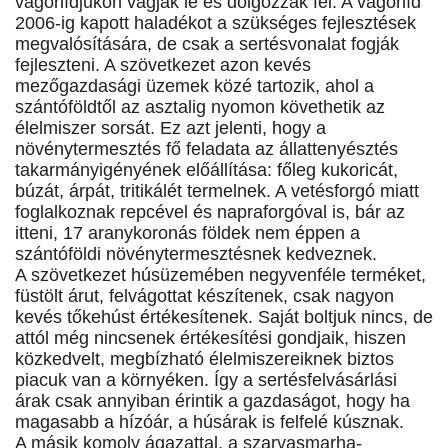
vágóhídjukon vágják le és dolgozzák fel. A vágóhíd
2006-ig kapott haladékot a szükséges fejlesztések
megvalósítására, de csak a sertésvonalat fogják
fejleszteni. A szövetkezet azon kevés
mezőgazdasági üzemek közé tartozik, ahol a
szántóföldtől az asztalig nyomon követhetik az
élelmiszer sorsát. Ez azt jelenti, hogy a
növénytermesztés fő feladata az állattenyésztés
takarmányigényének előállítása: főleg kukoricát,
búzát, árpát, tritikálét termelnek. A vetésforgó miatt
foglalkoznak repcével és napraforgóval is, bár az
itteni, 17 aranykoronás földek nem éppen a
szántóföldi növénytermesztésnek kedveznek.
A szövetkezet húsüzemében negyvenféle terméket,
füstölt árut, felvágottat készítenek, csak nagyon
kevés tőkehúst értékesítenek. Saját boltjuk nincs, de
attól még nincsenek értékesítési gondjaik, hiszen
közkedvelt, megbízható élelmiszereiknek biztos
piacuk van a környéken. Így a sertésfelvásárlási
árak csak annyiban érintik a gazdaságot, hogy ha
magasabb a hízóár, a húsárak is felfelé kúsznak.
A másik komoly ágazattal, a szarvasmarha-