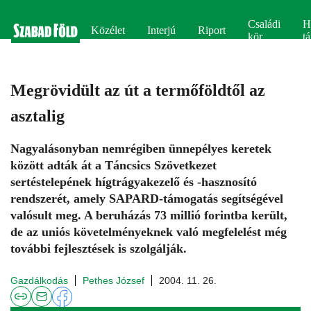
Családi
H
Közélet
Interjú
Riport
kör
tá
Megrövidült az út a termőföldtől az
asztalig
Nagyalásonyban nemrégiben ünnepélyes keretek
között adták át a Táncsics Szövetkezet
sertéstelepének hígtrágyakezelő és -hasznosító
rendszerét, amely SAPARD-támogatás segítségével
valósult meg. A beruházás 73 millió forintba került,
de az uniós követelményeknek való megfelelést még
további fejlesztések is szolgálják.
Gazdálkodás
Pethes József
2004. 11. 26.