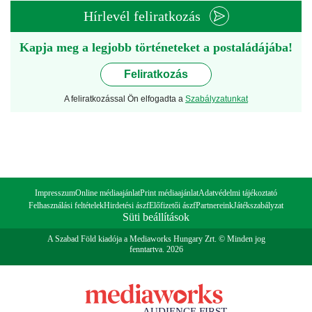
Hírlevél feliratkozás
Kapja meg a legjobb történeteket a postaládájába!
Feliratkozás
A feliratkozással Ön elfogadta a
Szabályzatunkat
Impresszum
Online médiaajánlat
Print médiaajánlat
Adatvédelmi tájékoztató
Felhasználási feltételek
Hirdetési ászf
Előfizetői ászf
Partnereink
Játékszabályzat
Süti beállítások
A Szabad Föld kiadója a Mediaworks Hungary Zrt. © Minden jog
fenntartva. 2026