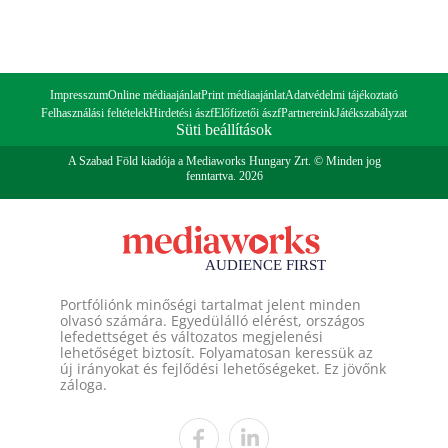
Impresszum
Online médiaajánlat
Print médiaajánlat
Adatvédelmi tájékoztató
Felhasználási feltételek
Hirdetési ászf
Előfizetői ászf
Partnereink
Játékszabályzat
Süti beállítások
A Szabad Föld kiadója a Mediaworks Hungary Zrt. © Minden jog
fenntartva. 2026
Portfóliónk minőségi tartalmat jelent minden
olvasó számára. Egyedülálló elérést, országos
lefedettséget és változatos megjelenési
lehetőséget biztosít. Folyamatosan keressük az
új irányokat és fejlődési lehetőségeket. Ez jövőnk
záloga.