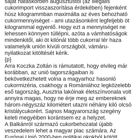
saját hatáskörben augusztustól (az illegális
cukorimport visszaszorítása érdekében) fejenként
húsz kilogrammban maximálta az éves behozható
cukormennyiséget - ami utazásonként legfeljebb öt
kilogrammal egyenlő. Hogy ezt a mennyiséget ne
lehessen könnyen túllépni, azóta a vámhatóságok
mindenkitől, aki öt kilónál több cukorral tér haza
valamelyik unión kívüli országból, vámáru-
nyilatkozat kitöltését kérik.
{p}
Arra Koczka Zoltán is rámutatott, hogy elvileg már
korábban, az unió tagországaiban is
bekövetkezhetett volna a magyarhoz hasonló
cukormizéria, csakhogy a Romániához legközelebb
eső tagország, Ausztria lakóinak életszínvonala volt
annyira magas, hogy ne érje meg az embereknek
három-négyszáz kilométert utazni néhány kiló olcsó
kristálycukorért. Sajnos Magyarország szegény
keleti megyéiben korántsem ez a helyzet.
A Balkánról származó cukorbehozatal újabb
veszedelem lehet a magyar piac számára. Az
Európai Unió 2000-ben politikai okokból kötött