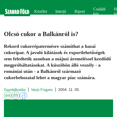
Családi
H
Közélet
Interjú
Riport
kör
tá
Olcsó cukor a Balkánról is?
Rekord cukorrépatermésre számíthat a hazai
cukoripar. A javuló kilátások és exportlehetőségek
sem feledtetik azonban a májusi áremeléssel kezdődő
megpróbáltatásokat. A küszöbön álló veszély - a
romániai után - a Balkánról származó
cukorbehozatal lehet a magyar piac számára.
Gazdálkodás
Varjú Frigyes
2004. 11. 05.