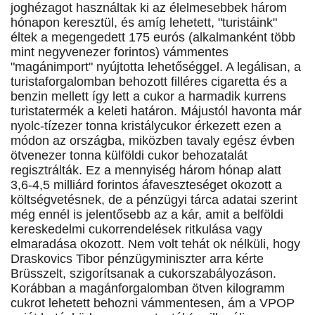
joghézagot használtak ki az élelmesebbek három
hónapon keresztül, és amíg lehetett, "turistáink"
éltek a megengedett 175 eurós (alkalmanként több
mint negyvenezer forintos) vámmentes
"magánimport" nyújtotta lehetőséggel. A legálisan, a
turistaforgalomban behozott filléres cigaretta és a
benzin mellett így lett a cukor a harmadik kurrens
turistatermék a keleti határon. Májustól havonta már
nyolc-tízezer tonna kristálycukor érkezett ezen a
módon az országba, miközben tavaly egész évben
ötvenezer tonna külföldi cukor behozatalát
regisztrálták. Ez a mennyiség három hónap alatt
3,6-4,5 milliárd forintos áfaveszteséget okozott a
költségvetésnek, de a pénzügyi tárca adatai szerint
még ennél is jelentősebb az a kár, amit a belföldi
kereskedelmi cukorrendelések ritkulása vagy
elmaradása okozott. Nem volt tehát ok nélküli, hogy
Draskovics Tibor pénzügyminiszter arra kérte
Brüsszelt, szigorítsanak a cukorszabályozáson.
Korábban a magánforgalomban ötven kilogramm
cukrot lehetett behozni vámmentesen, ám a VPOP