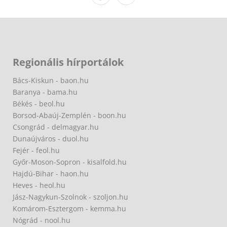
Regionális hírportálok
Bács-Kiskun - baon.hu
Baranya - bama.hu
Békés - beol.hu
Borsod-Abaúj-Zemplén - boon.hu
Csongrád - delmagyar.hu
Dunaújváros - duol.hu
Fejér - feol.hu
Győr-Moson-Sopron - kisalfold.hu
Hajdú-Bihar - haon.hu
Heves - heol.hu
Jász-Nagykun-Szolnok - szoljon.hu
Komárom-Esztergom - kemma.hu
Nógrád - nool.hu