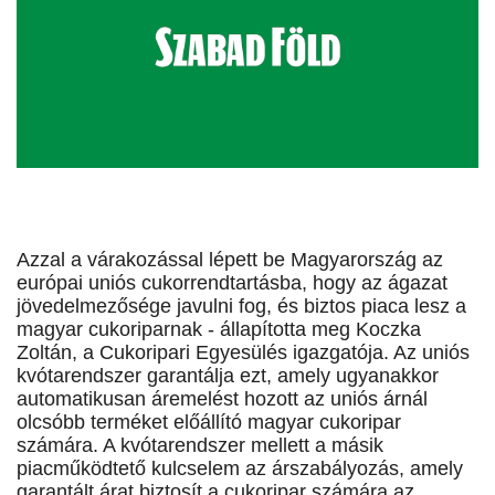
Azzal a várakozással lépett be Magyarország az
európai uniós cukorrendtartásba, hogy az ágazat
jövedelmezősége javulni fog, és biztos piaca lesz a
magyar cukoriparnak - állapította meg Koczka
Zoltán, a Cukoripari Egyesülés igazgatója. Az uniós
kvótarendszer garantálja ezt, amely ugyanakkor
automatikusan áremelést hozott az uniós árnál
olcsóbb terméket előállító magyar cukoripar
számára. A kvótarendszer mellett a másik
piacműködtető kulcselem az árszabályozás, amely
garantált árat biztosít a cukoripar számára az