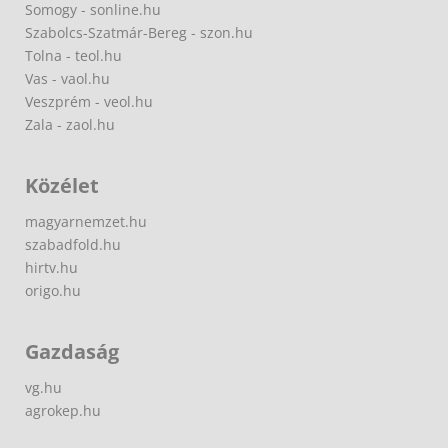
Somogy - sonline.hu
Szabolcs-Szatmár-Bereg - szon.hu
Tolna - teol.hu
Vas - vaol.hu
Veszprém - veol.hu
Zala - zaol.hu
Közélet
magyarnemzet.hu
szabadfold.hu
hirtv.hu
origo.hu
Gazdaság
vg.hu
agrokep.hu