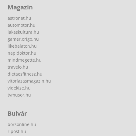
Magazin
astronet.hu
automotor.hu
lakaskultura.hu
gamer.origo.hu
likebalaton.hu
napidoktor.hu
mindmegette.hu
travelo.hu
dietaesfitnesz.hu
vitorlazasmagazin.hu
videkize.hu
tvmusor.hu
Bulvár
borsonline.hu
ripost.hu