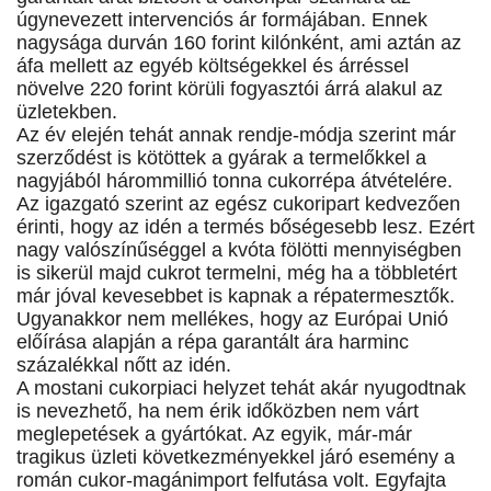
úgynevezett intervenciós ár formájában. Ennek
nagysága durván 160 forint kilónként, ami aztán az
áfa mellett az egyéb költségekkel és árréssel
növelve 220 forint körüli fogyasztói árrá alakul az
üzletekben.
Az év elején tehát annak rendje-módja szerint már
szerződést is kötöttek a gyárak a termelőkkel a
nagyjából hárommillió tonna cukorrépa átvételére.
Az igazgató szerint az egész cukoripart kedvezően
érinti, hogy az idén a termés bőségesebb lesz. Ezért
nagy valószínűséggel a kvóta fölötti mennyiségben
is sikerül majd cukrot termelni, még ha a többletért
már jóval kevesebbet is kapnak a répatermesztők.
Ugyanakkor nem mellékes, hogy az Európai Unió
előírása alapján a répa garantált ára harminc
százalékkal nőtt az idén.
A mostani cukorpiaci helyzet tehát akár nyugodtnak
is nevezhető, ha nem érik időközben nem várt
meglepetések a gyártókat. Az egyik, már-már
tragikus üzleti következményekkel járó esemény a
román cukor-magánimport felfutása volt. Egyfajta