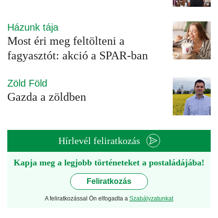
Házunk tája
Most éri meg feltölteni a
fagyasztót: akció a SPAR-ban
Zöld Föld
Gazda a zöldben
Hírlevél feliratkozás
Kapja meg a legjobb történeteket a postaládájába!
Feliratkozás
A feliratkozással Ön elfogadta a
Szabályzatunkat