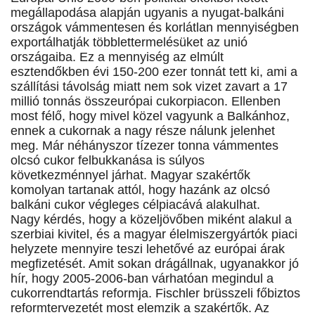
megállapodása alapján ugyanis a nyugat-balkáni
országok vámmentesen és korlátlan mennyiségben
exportálhatják többlettermelésüket az unió
országaiba. Ez a mennyiség az elmúlt
esztendőkben évi 150-200 ezer tonnát tett ki, ami a
szállítási távolság miatt nem sok vizet zavart a 17
millió tonnás összeurópai cukorpiacon. Ellenben
most félő, hogy mivel közel vagyunk a Balkánhoz,
ennek a cukornak a nagy része nálunk jelenhet
meg. Már néhányszor tízezer tonna vámmentes
olcsó cukor felbukkanása is súlyos
következménnyel járhat. Magyar szakértők
komolyan tartanak attól, hogy hazánk az olcsó
balkáni cukor végleges célpiacává alakulhat.
Nagy kérdés, hogy a közeljövőben miként alakul a
szerbiai kivitel, és a magyar élelmiszergyártók piaci
helyzete mennyire teszi lehetővé az európai árak
megfizetését. Amit sokan drágállnak, ugyanakkor jó
hír, hogy 2005-2006-ban várhatóan megindul a
cukorrendtartás reformja. Fischler brüsszeli főbiztos
reformtervezetét most elemzik a szakértők. Az